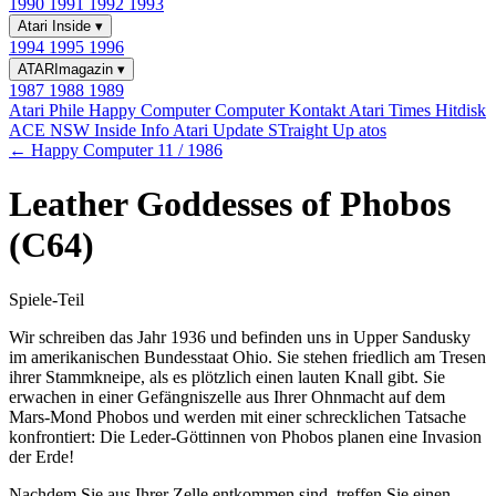
1990
1991
1992
1993
Atari Inside
▾
1994
1995
1996
ATARImagazin
▾
1987
1988
1989
Atari Phile
Happy Computer
Computer Kontakt
Atari Times
Hitdisk
ACE NSW Inside Info
Atari Update
STraight Up
atos
← Happy Computer 11 / 1986
Leather Goddesses of Phobos
(C64)
Spiele-Teil
Wir schreiben das Jahr 1936 und befinden uns in Upper Sandusky
im amerikanischen Bundesstaat Ohio. Sie stehen friedlich am Tresen
ihrer Stammkneipe, als es plötzlich einen lauten Knall gibt. Sie
erwachen in einer Gefängniszelle aus Ihrer Ohnmacht auf dem
Mars-Mond Phobos und werden mit einer schrecklichen Tatsache
konfrontiert: Die Leder-Göttinnen von Phobos planen eine Invasion
der Erde!
Nachdem Sie aus Ihrer Zelle entkommen sind, treffen Sie einen