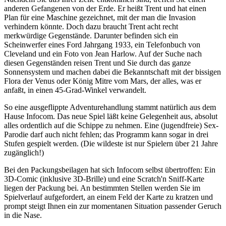
anderen Gefangenen von der Erde. Er heißt Trent und hat einen
Plan für eine Maschine gezeichnet, mit der man die Invasion
verhindern könnte. Doch dazu braucht Trent acht recht
merkwürdige Gegenstände. Darunter befinden sich ein
Scheinwerfer eines Ford Jahrgang 1933, ein Telefonbuch von
Cleveland und ein Foto von Jean Harlow. Auf der Suche nach
diesen Gegenständen reisen Trent und Sie durch das ganze
Sonnensystem und machen dabei die Bekanntschaft mit der bissigen
Flora der Venus oder König Mitre vom Mars, der alles, was er
anfaßt, in einen 45-Grad-Winkel verwandelt.
So eine ausgeflippte Adventurehandlung stammt natürlich aus dem
Hause Infocom. Das neue Spiel läßt keine Gelegenheit aus, absolut
alles ordentlich auf die Schippe zu nehmen. Eine (jugendfreie) Sex-
Parodie darf auch nicht fehlen; das Programm kann sogar in drei
Stufen gespielt werden. (Die wildeste ist nur Spielern über 21 Jahre
zugänglich!)
Bei den Packungsbeilagen hat sich Infocom selbst übertroffen: Ein
3D-Comic (inklusive 3D-Brille) und eine Scratch'n Sniff-Karte
liegen der Packung bei. An bestimmten Stellen werden Sie im
Spielverlauf aufgefordert, an einem Feld der Karte zu kratzen und
prompt steigt Ihnen ein zur momentanen Situation passender Geruch
in die Nase.