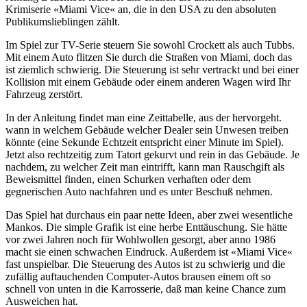
Krimiserie «Miami Vice« an, die in den USA zu den absoluten
Publikumslieblingen zählt.
Im Spiel zur TV-Serie steuern Sie sowohl Crockett als auch Tubbs.
Mit einem Auto flitzen Sie durch die Straßen von Miami, doch das
ist ziemlich schwierig. Die Steuerung ist sehr vertrackt und bei einer
Kollision mit einem Gebäude oder einem anderen Wagen wird Ihr
Fahrzeug zerstört.
In der Anleitung findet man eine Zeittabelle, aus der hervorgeht.
wann in welchem Gebäude welcher Dealer sein Unwesen treiben
könnte (eine Sekunde Echtzeit entspricht einer Minute im Spiel).
Jetzt also rechtzeitig zum Tatort gekurvt und rein in das Gebäude. Je
nachdem, zu welcher Zeit man eintrifft, kann man Rauschgift als
Beweismittel finden, einen Schurken verhaften oder dem
gegnerischen Auto nachfahren und es unter Beschuß nehmen.
Das Spiel hat durchaus ein paar nette Ideen, aber zwei wesentliche
Mankos. Die simple Grafik ist eine herbe Enttäuschung. Sie hätte
vor zwei Jahren noch für Wohlwollen gesorgt, aber anno 1986
macht sie einen schwachen Eindruck. Außerdem ist «Miami Vice«
fast unspielbar. Die Steuerung des Autos ist zu schwierig und die
zufällig auftauchenden Computer-Autos brausen einem oft so
schnell von unten in die Karrosserie, daß man keine Chance zum
Ausweichen hat.