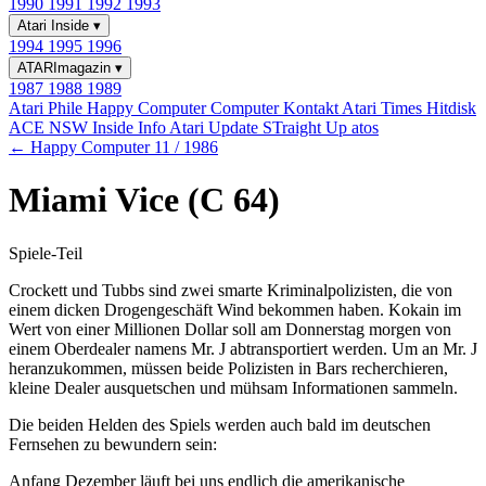
1990
1991
1992
1993
Atari Inside
▾
1994
1995
1996
ATARImagazin
▾
1987
1988
1989
Atari Phile
Happy Computer
Computer Kontakt
Atari Times
Hitdisk
ACE NSW Inside Info
Atari Update
STraight Up
atos
← Happy Computer 11 / 1986
Miami Vice (C 64)
Spiele-Teil
Crockett und Tubbs sind zwei smarte Kriminalpolizisten, die von
einem dicken Drogengeschäft Wind bekommen haben. Kokain im
Wert von einer Millionen Dollar soll am Donnerstag morgen von
einem Oberdealer namens Mr. J abtransportiert werden. Um an Mr. J
heranzukommen, müssen beide Polizisten in Bars recherchieren,
kleine Dealer ausquetschen und mühsam Informationen sammeln.
Die beiden Helden des Spiels werden auch bald im deutschen
Fernsehen zu bewundern sein:
Anfang Dezember läuft bei uns endlich die amerikanische