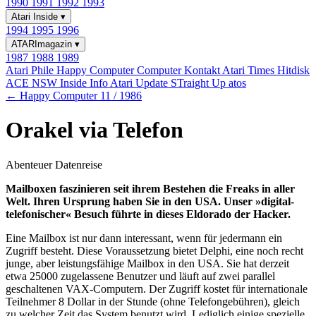
1990
1991
1992
1993
Atari Inside
▾
1994
1995
1996
ATARImagazin
▾
1987
1988
1989
Atari Phile
Happy Computer
Computer Kontakt
Atari Times
Hitdisk
ACE NSW Inside Info
Atari Update
STraight Up
atos
← Happy Computer 11 / 1986
Orakel via Telefon
Abenteuer Datenreise
Mailboxen faszinieren seit ihrem Bestehen die Freaks in aller
Welt. Ihren Ursprung haben Sie in den USA. Unser »digital-
telefonischer« Besuch führte in dieses Eldorado der Hacker.
Eine Mailbox ist nur dann interessant, wenn für jedermann ein
Zugriff besteht. Diese Voraussetzung bietet Delphi, eine noch recht
junge, aber leistungsfähige Mailbox in den USA. Sie hat derzeit
etwa 25000 zugelassene Benutzer und läuft auf zwei parallel
geschaltenen VAX-Computern. Der Zugriff kostet für internationale
Teilnehmer 8 Dollar in der Stunde (ohne Telefongebühren), gleich
zu welcher Zeit das System benutzt wird. Lediglich einige spezielle