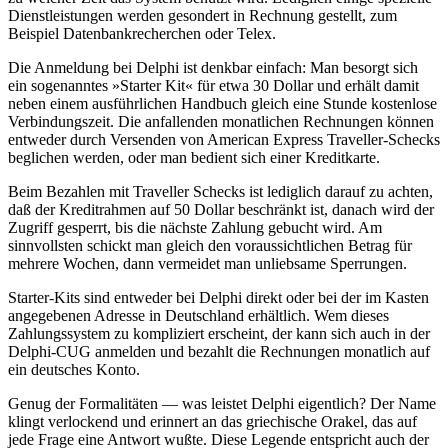
Dienstleistungen werden gesondert in Rechnung gestellt, zum
Beispiel Datenbankrecherchen oder Telex.
Die Anmeldung bei Delphi ist denkbar einfach: Man besorgt sich
ein sogenanntes »Starter Kit« für etwa 30 Dollar und erhält damit
neben einem ausführlichen Handbuch gleich eine Stunde kostenlose
Verbindungszeit. Die anfallenden monatlichen Rechnungen können
entweder durch Versenden von American Express Traveller-Schecks
beglichen werden, oder man bedient sich einer Kreditkarte.
Beim Bezahlen mit Traveller Schecks ist lediglich darauf zu achten,
daß der Kreditrahmen auf 50 Dollar beschränkt ist, danach wird der
Zugriff gesperrt, bis die nächste Zahlung gebucht wird. Am
sinnvollsten schickt man gleich den voraussichtlichen Betrag für
mehrere Wochen, dann vermeidet man unliebsame Sperrungen.
Starter-Kits sind entweder bei Delphi direkt oder bei der im Kasten
angegebenen Adresse in Deutschland erhältlich. Wem dieses
Zahlungssystem zu kompliziert erscheint, der kann sich auch in der
Delphi-CUG anmelden und bezahlt die Rechnungen monatlich auf
ein deutsches Konto.
Genug der Formalitäten — was leistet Delphi eigentlich? Der Name
klingt verlockend und erinnert an das griechische Orakel, das auf
jede Frage eine Antwort wußte. Diese Legende entspricht auch der