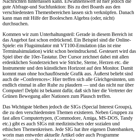
Nachrichten hinterlassen kann. Erwähnenswert ist hier jedoch die
gute Abfrage-und Suchfunktion: Bis zu drei Boards aus den
verschiedensten Themenbereichen lassen sich verknüpfen. Danach
kann man mit Hilfe der Booleschen Algebra (oder, nicht)
durchsuchen.
Kommen wir zum Unterhaltungsteil: Gerade in diesem Bereich ist
das Angebot fast schon erdrückend. Ein Beispiel sind die Online-
Spiele: ein Flugsimulator mit VT100-Emulation (das ist eine
Terminalsimulation) wirkt schon beeindruckend. Gesteuert wird das
Spiel über die 10er-Tastatur. Der Cursor zeichnet dabei mit allen
erdenklichen Sonderzeichen wie Striche, Sterne, Herzen etc. die
Instrumente und den künstlichen Horizont auf den Monitor. Damit
kommt man ohne hochauflösende Grafik aus. Äußerst beliebt sind
auch die »Conferences«: Hier treffen sich alle Gleichgesinnten, um
endlich einmal in aller Ruhe zu plaudern — und das nicht nur über
Computer! Delphi ist bekannt dafür, daß sich hier die Vertreter der
Grünen Bewegung aller Nationen zum Plausch treffen.
Das Wichtigste bleiben jedoch die SIGs (Special Interest Groups),
die zu den verschiedensten Themen existieren. Neben Gruppen zu
fast allen Computertypen, (Commodore, Amiga, MS-DOS, Tandy
etc.) gibt es auch SIGs mit medizinischen oder sozialen und
ethischen Themenkreisen. Jede SIG hat ihre eigenen Datenbanken,
worin man entweder aktuelle Artikel oder auch Programme