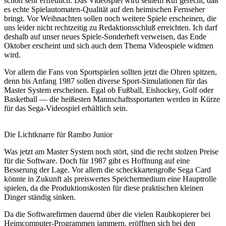
schon sehr erfreulich. Das Videospiel wird seinem Ruf gerecht, daß
es echte Spielautomaten-Qualität auf den heimischen Fernseher
bringt. Vor Weihnachten sollen noch weitere Spiele erscheinen, die
uns leider nicht rechtzeitig zu Redaktionsschluß erreichten. Ich darf
deshalb auf unser neues Spiele-Sonderheft verweisen, das Ende
Oktober erscheint und sich auch dem Thema Videospiele widmen
wird.
Vor allem die Fans von Sportspielen sollten jetzt die Ohren spitzen,
denn bis Anfang 1987 sollen diverse Sport-Simulationen für das
Master System erscheinen. Egal ob Fußball, Eishockey, Golf oder
Basketball — die heißesten Mannschaftssportarten werden in Kürze
für das Sega-Videospiel erhältlich sein.
Die Lichtknarre für Rambo Junior
Was jetzt am Master System noch stört, sind die recht stolzen Preise
für die Software. Doch für 1987 gibt es Hoffnung auf eine
Besserung der Lage. Vor allem die scheckkartengroße Sega Card
könnte in Zukunft als preiswertes Speichermedium eine Hauptrolle
spielen, da die Produktionskosten für diese praktischen kleinen
Dinger ständig sinken.
Da die Softwarefirmen dauernd über die vielen Raubkopierer bei
Heimcomputer-Programmen jammern, eröffnen sich bei den