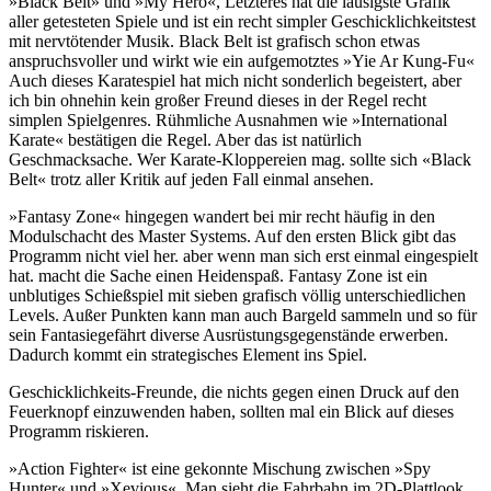
»Black Belt» und »My Hero«, Letzteres hat die lausigste Grafik
aller getesteten Spiele und ist ein recht simpler Geschicklichkeitstest
mit nervtötender Musik. Black Belt ist grafisch schon etwas
anspruchsvoller und wirkt wie ein aufgemotztes »Yie Ar Kung-Fu«
Auch dieses Karatespiel hat mich nicht sonderlich begeistert, aber
ich bin ohnehin kein großer Freund dieses in der Regel recht
simplen Spielgenres. Rühmliche Ausnahmen wie »International
Karate« bestätigen die Regel. Aber das ist natürlich
Geschmacksache. Wer Karate-Kloppereien mag. sollte sich «Black
Belt« trotz aller Kritik auf jeden Fall einmal ansehen.
»Fantasy Zone« hingegen wandert bei mir recht häufig in den
Modulschacht des Master Systems. Auf den ersten Blick gibt das
Programm nicht viel her. aber wenn man sich erst einmal eingespielt
hat. macht die Sache einen Heidenspaß. Fantasy Zone ist ein
unblutiges Schießspiel mit sieben grafisch völlig unterschiedlichen
Levels. Außer Punkten kann man auch Bargeld sammeln und so für
sein Fantasiegefährt diverse Ausrüstungsgegenstände erwerben.
Dadurch kommt ein strategisches Element ins Spiel.
Geschicklichkeits-Freunde, die nichts gegen einen Druck auf den
Feuerknopf einzuwenden haben, sollten mal ein Blick auf dieses
Programm riskieren.
»Action Fighter« ist eine gekonnte Mischung zwischen »Spy
Hunter« und »Xevious«. Man sieht die Fahrbahn im 2D-Plattlook