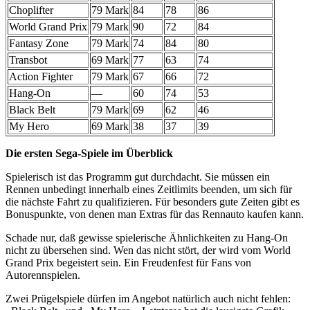
Choplifter
79 Mark
84
78
86
World Grand Prix
79 Mark
90
72
84
Fantasy Zone
79 Mark
74
84
80
Transbot
69 Mark
77
63
74
Action Fighter
79 Mark
67
66
72
Hang-On
—
60
74
53
Black Belt
79 Mark
69
62
46
My Hero
69 Mark
38
37
39
Die ersten Sega-Spiele im Überblick
Spielerisch ist das Programm gut durchdacht. Sie müssen ein
Rennen unbedingt innerhalb eines Zeitlimits beenden, um sich für
die nächste Fahrt zu qualifizieren. Für besonders gute Zeiten gibt es
Bonuspunkte, von denen man Extras für das Rennauto kaufen kann.
Schade nur, daß gewisse spielerische Ähnlichkeiten zu Hang-On
nicht zu übersehen sind. Wen das nicht stört, der wird vom World
Grand Prix begeistert sein. Ein Freudenfest für Fans von
Autorennspielen.
Zwei Prügelspiele dürfen im Angebot natürlich auch nicht fehlen: