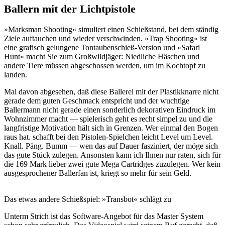
Ballern mit der Lichtpistole
»Marksman Shooting« simuliert einen Schießstand, bei dem ständig
Ziele auftauchen und wieder verschwinden. »Trap Shooting« ist
eine grafisch gelungene Tontaubenschieß-Version und »Safari
Hunt« macht Sie zum Großwildjäger: Niedliche Häschen und
andere Tiere müssen abgeschossen werden, um im Kochtopf zu
landen.
Mal davon abgesehen, daß diese Ballerei mit der Plastikknarre nicht
gerade dem guten Geschmack entspricht und der wuchtige
Ballermann nicht gerade einen sonderlich dekorativen Eindruck im
Wohnzimmer macht — spielerisch geht es recht simpel zu und die
langfristige Motivation hält sich in Grenzen. Wer einmal den Bogen
raus hat. schafft bei den Pistolen-Spielchen leicht Level um Level.
Knall. Päng. Bumm — wen das auf Dauer fasziniert, der möge sich
das gute Stück zulegen. Ansonsten kann ich Ihnen nur raten, sich für
die 169 Mark lieber zwei gute Mega Cartridges zuzulegen. Wer kein
ausgesprochener Ballerfan ist, kriegt so mehr für sein Geld.
Das etwas andere Schießspiel: »Transbot« schlägt zu
Unterm Strich ist das Software-Angebot für das Master System