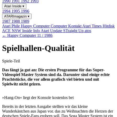
1990
1991
1992
1993
Atari Inside
▾
1994
1995
1996
ATARImagazin
▾
1987
1988
1989
Atari Phile
Happy Computer
Computer Kontakt
Atari Times
Hitdisk
ACE NSW Inside Info
Atari Update
STraight Up
atos
← Happy Computer 11 / 1986
Spielhallen-Qualität
Spiele-Teil
Das fängt ja gut an: Die ersten Programme für das Super-
Videospiel Master System sind da. Darunter sind einige echte
Prachtstücke, die vor allem grafisch viel bieten und mit
Spielwitz nicht geizen.
»Hang-On« liegt der Konsole kostenlos bei
Bereits in der letzten Ausgabe stellten wir das kleine
Wunderkästchen aus Japan vor. das zu Weihnachten die Herzen der
deutschen Spiele-Fans erobern soll. Das Sega Master System ist ein