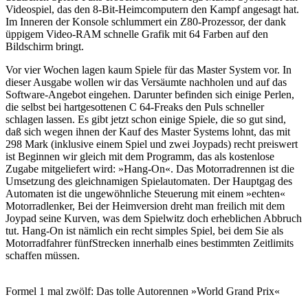
Videospiel, das den 8-Bit-Heimcomputern den Kampf angesagt hat.
Im Inneren der Konsole schlummert ein Z80-Prozessor, der dank
üppigem Video-RAM schnelle Grafik mit 64 Farben auf den
Bildschirm bringt.
Vor vier Wochen lagen kaum Spiele für das Master System vor. In
dieser Ausgabe wollen wir das Versäumte nachholen und auf das
Software-Angebot eingehen. Darunter befinden sich einige Perlen,
die selbst bei hartgesottenen C 64-Freaks den Puls schneller
schlagen lassen. Es gibt jetzt schon einige Spiele, die so gut sind,
daß sich wegen ihnen der Kauf des Master Systems lohnt, das mit
298 Mark (inklusive einem Spiel und zwei Joypads) recht preiswert
ist Beginnen wir gleich mit dem Programm, das als kostenlose
Zugabe mitgeliefert wird: »Hang-On«. Das Motorradrennen ist die
Umsetzung des gleichnamigen Spielautomaten. Der Hauptgag des
Automaten ist die ungewöhnliche Steuerung mit einem »echten«
Motorradlenker, Bei der Heimversion dreht man freilich mit dem
Joypad seine Kurven, was dem Spielwitz doch erheblichen Abbruch
tut. Hang-On ist nämlich ein recht simples Spiel, bei dem Sie als
Motorradfahrer fünfStrecken innerhalb eines bestimmten Zeitlimits
schaffen müssen.
Formel 1 mal zwölf: Das tolle Autorennen »World Grand Prix«