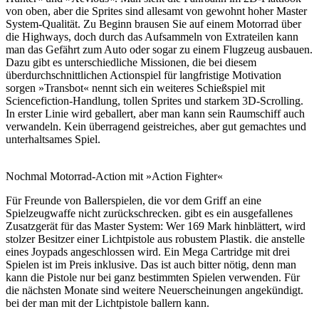
von oben, aber die Sprites sind allesamt von gewohnt hoher Master
System-Qualität. Zu Beginn brausen Sie auf einem Motorrad über
die Highways, doch durch das Aufsammeln von Extrateilen kann
man das Gefährt zum Auto oder sogar zu einem Flugzeug ausbauen.
Dazu gibt es unterschiedliche Missionen, die bei diesem
überdurchschnittlichen Actionspiel für langfristige Motivation
sorgen »Transbot« nennt sich ein weiteres Schießspiel mit
Sciencefiction-Handlung, tollen Sprites und starkem 3D-Scrolling.
In erster Linie wird geballert, aber man kann sein Raumschiff auch
verwandeln. Kein überragend geistreiches, aber gut gemachtes und
unterhaltsames Spiel.
Nochmal Motorrad-Action mit »Action Fighter«
Für Freunde von Ballerspielen, die vor dem Griff an eine
Spielzeugwaffe nicht zurückschrecken. gibt es ein ausgefallenes
Zusatzgerät für das Master System: Wer 169 Mark hinblättert, wird
stolzer Besitzer einer Lichtpistole aus robustem Plastik. die anstelle
eines Joypads angeschlossen wird. Ein Mega Cartridge mit drei
Spielen ist im Preis inklusive. Das ist auch bitter nötig, denn man
kann die Pistole nur bei ganz bestimmten Spielen verwenden. Für
die nächsten Monate sind weitere Neuerscheinungen angekündigt.
bei der man mit der Lichtpistole ballern kann.