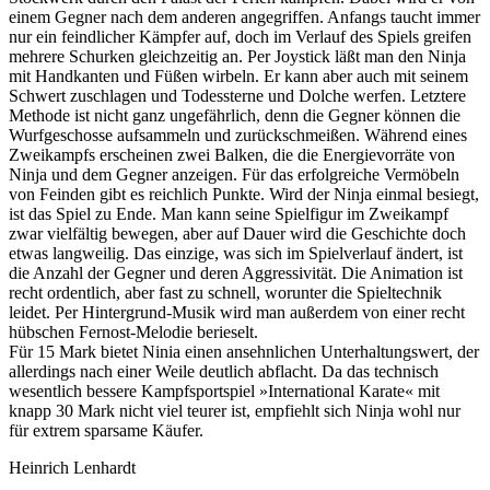
einem Gegner nach dem anderen angegriffen. Anfangs taucht immer
nur ein feindlicher Kämpfer auf, doch im Verlauf des Spiels greifen
mehrere Schurken gleichzeitig an. Per Joystick läßt man den Ninja
mit Handkanten und Füßen wirbeln. Er kann aber auch mit seinem
Schwert zuschlagen und Todessterne und Dolche werfen. Letztere
Methode ist nicht ganz ungefährlich, denn die Gegner können die
Wurfgeschosse aufsammeln und zurückschmeißen. Während eines
Zweikampfs erscheinen zwei Balken, die die Energievorräte von
Ninja und dem Gegner anzeigen. Für das erfolgreiche Vermöbeln
von Feinden gibt es reichlich Punkte. Wird der Ninja einmal besiegt,
ist das Spiel zu Ende. Man kann seine Spielfigur im Zweikampf
zwar vielfältig bewegen, aber auf Dauer wird die Geschichte doch
etwas langweilig. Das einzige, was sich im Spielverlauf ändert, ist
die Anzahl der Gegner und deren Aggressivität. Die Animation ist
recht ordentlich, aber fast zu schnell, worunter die Spieltechnik
leidet. Per Hintergrund-Musik wird man außerdem von einer recht
hübschen Fernost-Melodie berieselt.
Für 15 Mark bietet Ninia einen ansehnlichen Unterhaltungswert, der
allerdings nach einer Weile deutlich abflacht. Da das technisch
wesentlich bessere Kampfsportspiel »International Karate« mit
knapp 30 Mark nicht viel teurer ist, empfiehlt sich Ninja wohl nur
für extrem sparsame Käufer.
Heinrich Lenhardt