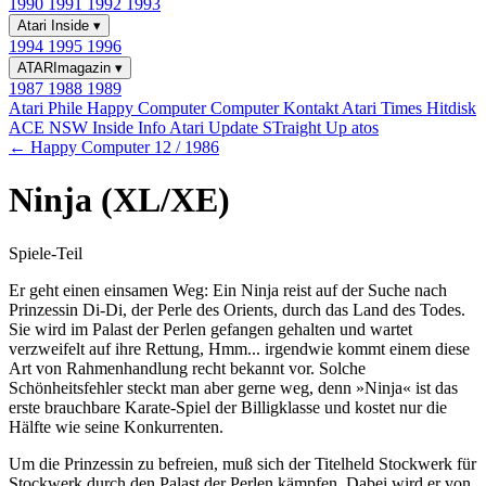
1990
1991
1992
1993
Atari Inside
▾
1994
1995
1996
ATARImagazin
▾
1987
1988
1989
Atari Phile
Happy Computer
Computer Kontakt
Atari Times
Hitdisk
ACE NSW Inside Info
Atari Update
STraight Up
atos
← Happy Computer 12 / 1986
Ninja (XL/XE)
Spiele-Teil
Er geht einen einsamen Weg: Ein Ninja reist auf der Suche nach
Prinzessin Di-Di, der Perle des Orients, durch das Land des Todes.
Sie wird im Palast der Perlen gefangen gehalten und wartet
verzweifelt auf ihre Rettung, Hmm... irgendwie kommt einem diese
Art von Rahmenhandlung recht bekannt vor. Solche
Schönheitsfehler steckt man aber gerne weg, denn »Ninja« ist das
erste brauchbare Karate-Spiel der Billigklasse und kostet nur die
Hälfte wie seine Konkurrenten.
Um die Prinzessin zu befreien, muß sich der Titelheld Stockwerk für
Stockwerk durch den Palast der Perlen kämpfen. Dabei wird er von