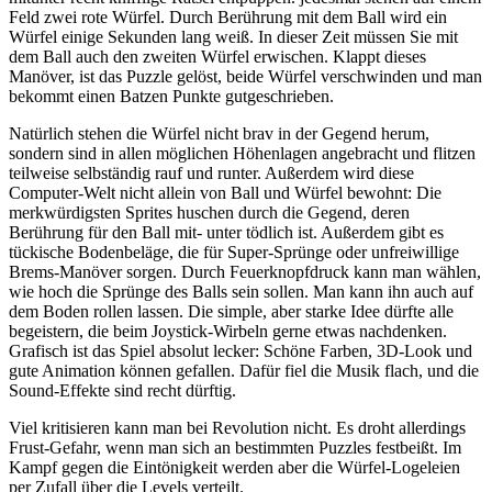
Feld zwei rote Würfel. Durch Berührung mit dem Ball wird ein
Würfel einige Sekunden lang weiß. In dieser Zeit müssen Sie mit
dem Ball auch den zweiten Würfel erwischen. Klappt dieses
Manöver, ist das Puzzle gelöst, beide Würfel verschwinden und man
bekommt einen Batzen Punkte gutgeschrieben.
Natürlich stehen die Würfel nicht brav in der Gegend herum,
sondern sind in allen möglichen Höhenlagen angebracht und flitzen
teilweise selbständig rauf und runter. Außerdem wird diese
Computer-Welt nicht allein von Ball und Würfel bewohnt: Die
merkwürdigsten Sprites huschen durch die Gegend, deren
Berührung für den Ball mit- unter tödlich ist. Außerdem gibt es
tückische Bodenbeläge, die für Super-Sprünge oder unfreiwillige
Brems-Manöver sorgen. Durch Feuerknopfdruck kann man wählen,
wie hoch die Sprünge des Balls sein sollen. Man kann ihn auch auf
dem Boden rollen lassen. Die simple, aber starke Idee dürfte alle
begeistern, die beim Joystick-Wirbeln gerne etwas nachdenken.
Grafisch ist das Spiel absolut lecker: Schöne Farben, 3D-Look und
gute Animation können gefallen. Dafür fiel die Musik flach, und die
Sound-Effekte sind recht dürftig.
Viel kritisieren kann man bei Revolution nicht. Es droht allerdings
Frust-Gefahr, wenn man sich an bestimmten Puzzles festbeißt. Im
Kampf gegen die Eintönigkeit werden aber die Würfel-Logeleien
per Zufall über die Levels verteilt.