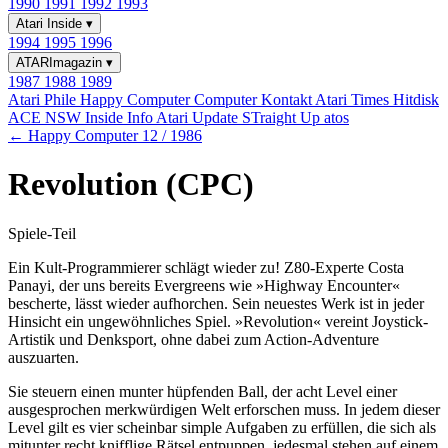
1990
1991
1992
1993
Atari Inside
▾
1994
1995
1996
ATARImagazin
▾
1987
1988
1989
Atari Phile
Happy Computer
Computer Kontakt
Atari Times
Hitdisk
ACE NSW Inside Info
Atari Update
STraight Up
atos
← Happy Computer 12 / 1986
Revolution (CPC)
Spiele-Teil
Ein Kult-Programmierer schlägt wieder zu! Z80-Experte Costa
Panayi, der uns bereits Evergreens wie »Highway Encounter«
bescherte, lässt wieder aufhorchen. Sein neuestes Werk ist in jeder
Hinsicht ein ungewöhnliches Spiel. »Revolution« vereint Joystick-
Artistik und Denksport, ohne dabei zum Action-Adventure
auszuarten.
Sie steuern einen munter hüpfenden Ball, der acht Level einer
ausgesprochen merkwürdigen Welt erforschen muss. In jedem dieser
Level gilt es vier scheinbar simple Aufgaben zu erfüllen, die sich als
mitunter recht knifflige Rätsel entpuppen. jedesmal stehen auf einem