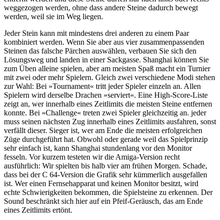
weggezogen werden, ohne dass andere Steine dadurch bewegt
werden, weil sie im Weg liegen.
Jeder Stein kann mit mindestens drei anderen zu einem Paar
kombiniert werden. Wenn Sie aber aus vier zusammenpassenden
Steinen das falsche Pärchen auswählen, verbauen Sie sich den
Lösungsweg und landen in einer Sackgasse. Shanghai können Sie
zum Üben alleine spielen, aber am meisten Spaß macht ein Turnier
mit zwei oder mehr Spielern. Gleich zwei verschiedene Modi stehen
zur Wahl: Bei »Tournament« tritt jeder Spieler einzeln an. Allen
Spielern wird derselbe Drachen »serviert«. Eine High-Score-Liste
zeigt an, wer innerhalb eines Zeitlimits die meisten Steine entfernen
konnte. Bei »Challenge« treten zwei Spieler gleichzeitig an. jeder
muss seinen nächsten Zug innerhalb eines Zeitlimits ausfahren, sonst
verfällt dieser. Sieger ist, wer am Ende die meisten erfolgreichen
Züge durchgeführt hat. Obwohl oder gerade weil das Spielprinzip
sehr einfach ist, kann Shanghai stundenlang vor den Monitor
fesseln. Vor kurzem testeten wir die Amiga-Version recht
ausführlich: Wir spielten bis halb vier am frühen Morgen. Schade,
dass bei der C 64-Version die Grafik sehr kümmerlich ausgefallen
ist. Wer einen Fernsehapparat und keinen Monitor besitzt, wird
echte Schwierigkeiten bekommen, die Spielsteine zu erkennen. Der
Sound beschränkt sich hier auf ein Pfeif-Geräusch, das am Ende
eines Zeitlimits ertönt.