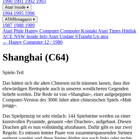
1990
1991
1992
1993
Atari Inside
▾
1994
1995
1996
ATARImagazin
▾
1987
1988
1989
Atari Phile
Happy Computer
Computer Kontakt
Atari Times
Hitdisk
ACE NSW Inside Info
Atari Update
STraight Up
atos
← Happy Computer 12 / 1986
Shanghai (C64)
Spiele-Teil
Das hätten sich die alten Chinesen nicht träumen lassen, dass ihre
ehrwürdigen Brettspiele auch in unseren westlicheren Gegenden
beliebt werden. Die Rede ist von »Shanghai«, einer aufgepeppten
Computer-Version des 3000 Jahre alten chinesischen Spiels »Mah
jongg«.
Das Spielprinzip ist sehr einfach: 144 Spielsteine werden zu einer
kunstvollen Pyramide, genannt »der Drachen«, aufgebaut. Diesen
Drachen gilt es nun vollständig abzubauen. Dafür gibt es nur zwei
Regeln: Es müssen immer Paare von zusammenpassenden Steinen
entfernt werden und diese Steine dürfen nur nach links oder rechts