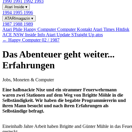
1990
1991
1992
1993
Atari Inside
▾
1994
1995
1996
ATARImagazin
▾
1987
1988
1989
Atari Phile
Happy Computer
Computer Kontakt
Atari Times
Hitdisk
ACE NSW Inside Info
Atari Update
STraight Up
atos
← Happy Computer 02 / 1987
Das Abenteuer geht weiter...
Erfahrungen
Jobs, Moneten & Computer
Eine halbnackte Nixe und ein strammer Feuerwehrmann
waren zwei Stationen auf dem Weg von Brigitte Möhle in die
Selbständigkeit. Wir haben die begabte Programmiererin und
ihren Mann besucht und nach ihren Erfahrungen als
Selbständige befragt.
Eineinhalb Jahre Arbeit haben Brigitte and Günter Mühle in das Fe
gesteckt.