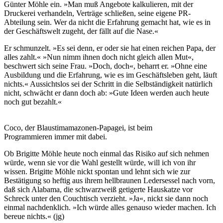
Günter Möhle ein. »Man muß Angebote kalkulieren, mit der
Druckerei verhandeln, Verträge schließen, seine eigene PR-
Abteilung sein. Wer da nicht die Erfahrung gemacht hat, wie es in
der Geschäftswelt zugeht, der fällt auf die Nase.«
Er schmunzelt. »Es sei denn, er oder sie hat einen reichen Papa, der
alles zahlt.« »Nun nimm ihnen doch nicht gleich allen Mut«,
beschwert sich seine Frau. »Doch, doch«, beharrt er. »Ohne eine
Ausbildung und die Erfahrung, wie es im Geschäftsleben geht, läuft
nichts.« Aussichtslos sei der Schritt in die Selbständigkeit natürlich
nicht, schwächt er dann doch ab: »Gute Ideen werden auch heute
noch gut bezahlt.«
Coco, der Blaustimamazonen-Papagei, ist beim
Programmieren immer mit dabei.
Ob Brigitte Möhle heute noch einmal das Risiko auf sich nehmen
würde, wenn sie vor die Wahl gestellt würde, will ich von ihr
wissen. Brigitte Möhle nickt spontan und lehnt sich wie zur
Bestätigung so heftig aus ihrem hellbraunen Ledersessel nach vorn,
daß sich Alabama, die schwarzweiß getigerte Hauskatze vor
Schreck unter den Couchtisch verzieht. »Ja«, nickt sie dann noch
einmal nachdenklich. »Ich würde alles genauso wieder machen. Ich
bereue nichts.« (jg)