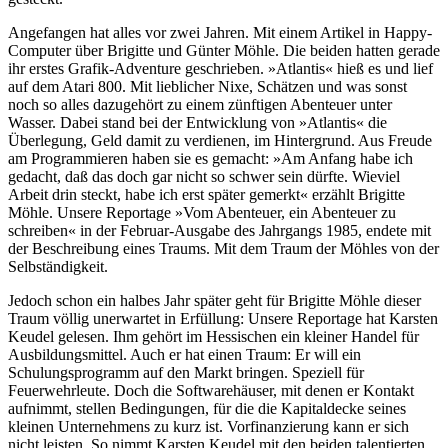
Angefangen hat alles vor zwei Jahren. Mit einem Artikel in Happy-
Computer über Brigitte und Günter Möhle. Die beiden hatten gerade
ihr erstes Grafik-Adventure geschrieben. »Atlantis« hieß es und lief
auf dem Atari 800. Mit lieblicher Nixe, Schätzen und was sonst
noch so alles dazugehört zu einem zünftigen Abenteuer unter
Wasser. Dabei stand bei der Entwicklung von »Atlantis« die
Überlegung, Geld damit zu verdienen, im Hintergrund. Aus Freude
am Programmieren haben sie es gemacht: »Am Anfang habe ich
gedacht, daß das doch gar nicht so schwer sein dürfte. Wieviel
Arbeit drin steckt, habe ich erst später gemerkt« erzählt Brigitte
Möhle. Unsere Reportage »Vom Abenteuer, ein Abenteuer zu
schreiben« in der Februar-Ausgabe des Jahrgangs 1985, endete mit
der Beschreibung eines Traums. Mit dem Traum der Möhles von der
Selbständigkeit.
Jedoch schon ein halbes Jahr später geht für Brigitte Möhle dieser
Traum völlig unerwartet in Erfüllung: Unsere Reportage hat Karsten
Keudel gelesen. Ihm gehört im Hessischen ein kleiner Handel für
Ausbildungsmittel. Auch er hat einen Traum: Er will ein
Schulungsprogramm auf den Markt bringen. Speziell für
Feuerwehrleute. Doch die Softwarehäuser, mit denen er Kontakt
aufnimmt, stellen Bedingungen, für die die Kapitaldecke seines
kleinen Unternehmens zu kurz ist. Vorfinanzierung kann er sich
nicht leisten. So nimmt Karsten Keudel mit den beiden talentierten