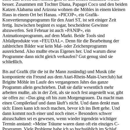
besser. Zusammen mit Tochter Diana, Papagei Coco und den beiden
Katzen Alabama und Arizona wohnen die Möhles in einem kleinen
Haus in einem Ort bei Hanau. »PICOP«, ein Grafik-
Konvertierungsprogramm für den Atari ST, ist seit einiger Zeit
fertig. Inzwischen beginnt es sogar, bescheidene Gewinne
abzuwerfen. Seit Februar ist auch »PANIP«, ein
Animationsprogramm, auf dem Markt. Beide Tools sind
Abfallprodukte von »FEUDAL«. Denn für die Bearbeitung der
zahlreichen Bilder war kein Mal- oder Zeichenprogramm
ausreichend. Also mußte etwas Eigenes her. Und warum diese
Programme dann nicht gleich verkaufen? Gut genug sind sie
schließlich.
Bis auf Grafik (für die ist ihr Mann zuständig) und Musik (die
komponierte ein Freund aus dem Atari-Rhein-Main-Userclub) hat
Brigitte Möhle im Laufe des vergangenen Jahrs das ganze
Programm allein geschrieben. Daß sie dafür wesentlich mehr
arbeiten mußte, als in der Zeit, als sie noch fest angestellt war, gibt
sie offen zu: »Das ging oft bis zum Morgengrauen. Da macht man
einen Compilerlauf und dann läuft’s nicht. Und dann denkt man
sich: Einen kann ich noch machen, bevor ich ins Bett gehe. Und
dann kommt noch einer und noch einer.« Besonders schwer
abzuschalten sei es gewesen, wenn wieder irgendein wichtiger
Termin anstand: »Meine Träume waren dann oft ein einziges C-
Programm. Viele Probleme habe ich so buchstäblich im Schlaf