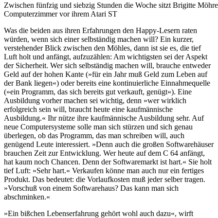
Zwischen fünfzig und siebzig Stunden die Woche sitzt Brigitte Möhre
Computerzimmer vor ihrem Atari ST
Was die beiden aus ihren Erfahrungen den Happy-Lesern raten
würden, wenn sich einer selbständig machen will? Ein kurzer,
verstehender Blick zwischen den Möhles, dann ist sie es, die tief
Luft holt und anfängt, aufzuzählen: Am wichtigsten sei der Aspekt
der Sicherheit. Wer sich selbständig machen will, brauche entweder
Geld auf der hohen Kante (»für ein Jahr muß Geld zum Leben auf
der Bank liegen«) oder bereits eine kontinuierliche Einnahmequelle
(»ein Programm, das sich bereits gut verkauft, genügt«). Eine
Ausbildung vorher machen sei wichtig, denn »wer wirklich
erfolgreich sein will, braucht heute eine kaufmännische
Ausbildung.« Ihr nütze ihre kaufmännische Ausbildung sehr. Auf
neue Computersysteme solle man sich stürzen und sich genau
überlegen, ob das Programm, das man schreiben will, auch
genügend Leute interessiert. »Denn auch die großen Softwarehäuser
brauchen Zeit zur Entwicklung. Wer heute auf dem C 64 anfängt,
hat kaum noch Chancen. Denn der Softwaremarkt ist hart.« Sie holt
tief Luft: »Sehr hart.« Verkaufen könne man auch nur ein fertiges
Produkt. Das bedeutet: die Vorlaufkosten muß jeder selber tragen.
»Vorschuß von einem Softwarehaus? Das kann man sich
abschminken.«
»Ein bißchen Lebenserfahrung gehört wohl auch dazu«, wirft