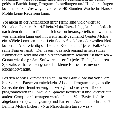
gelöst.« Buchhaltung, Programmbestellungen und Händleranfragen
kommen dazu. Weswegen von einer 40-Stunden-Woche im Hause
Möhle keine Rede sein kann.
Vor allem in der Anfangszeit ihrer Firma sind viele wichtige
Kontakte über den Atari-Rhein-Main-User-club gelaufen. »Jedoch
nach dem dritten Treffen hat sich schon herausgestellt, mit wem man
was anfangen kann und mit wem nicht«, schränkt Günter Möhle
ein. »Viele kommen nur auf ein flottes Spielchen oder wollen bloß
kopieren. Aber wichtig sind solche Kontakte auf jeden Fall.« Und
seine Frau ergänzt: »Der Traum, daß sich jemand in sein stilles
Kämmerlein setzt und ein Spitzenprogramm schreibt, ist utopisch.«
Genau wie die großen Softwarehäuser für jedes Fachgebiet ihren
Spezialisten hätten, sei gerade für kleine Firmen Teamwork
lebensnotwendig.
Bei den Möhles kümmert er sich um die Grafik. Sie hat vor allem
Spaß daran, Parser zu entwickeln. Also das Programmteil, das die
Sätze, die der Benutzer eingibt, zerlegt und analysiert. Beide
programmieren in C, weil die Sprache flexibler ist und leichter auf
andere Computer übertragen werden kann. Von Basic sind sie
abgekommen (»zu langsam«) und Parser in Assembler schreiben?
Brigitte Möhle kichert: »Nur Masochisten tun so was.«