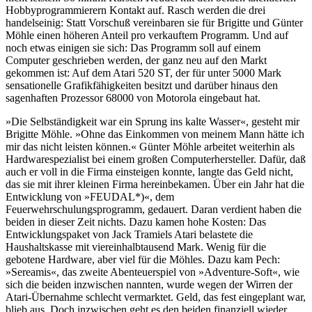
Hobbyprogrammierern Kontakt auf. Rasch werden die drei
handelseinig: Statt Vorschuß vereinbaren sie für Brigitte und Günter
Möhle einen höheren Anteil pro verkauftem Programm. Und auf
noch etwas einigen sie sich: Das Programm soll auf einem
Computer geschrieben werden, der ganz neu auf den Markt
gekommen ist: Auf dem Atari 520 ST, der für unter 5000 Mark
sensationelle Grafikfähigkeiten besitzt und darüber hinaus den
sagenhaften Prozessor 68000 von Motorola eingebaut hat.
»Die Selbständigkeit war ein Sprung ins kalte Wasser«, gesteht mir
Brigitte Möhle. »Ohne das Einkommen von meinem Mann hätte ich
mir das nicht leisten können.« Günter Möhle arbeitet weiterhin als
Hardwarespezialist bei einem großen Computerhersteller. Dafür, daß
auch er voll in die Firma einsteigen konnte, langte das Geld nicht,
das sie mit ihrer kleinen Firma hereinbekamen. Über ein Jahr hat die
Entwicklung von »FEUDAL*)«, dem
Feuerwehrschulungsprogramm, gedauert. Daran verdient haben die
beiden in dieser Zeit nichts. Dazu kamen hohe Kosten: Das
Entwicklungspaket von Jack Tramiels Atari belastete die
Haushaltskasse mit viereinhalbtausend Mark. Wenig für die
gebotene Hardware, aber viel für die Möhles. Dazu kam Pech:
»Sereamis«, das zweite Abenteuerspiel von »Adventure-Soft«, wie
sich die beiden inzwischen nannten, wurde wegen der Wirren der
Atari-Übernahme schlecht vermarktet. Geld, das fest eingeplant war,
blieb aus. Doch inzwischen geht es den beiden finanziell wieder