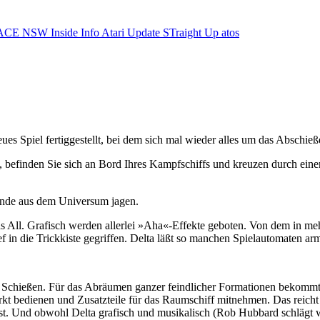
ACE NSW Inside Info
Atari Update
STraight Up
atos
ues Spiel fertiggestellt, bei dem sich mal wieder alles um das Abschie
, befinden Sie sich an Bord Ihres Kampfschiffs und kreuzen durch eine
ande aus dem Universum jagen.
hs All. Grafisch werden allerlei »Aha«-Effekte geboten. Von dem in me
f in die Trickkiste gegriffen. Delta läßt so manchen Spielautomaten ar
nd Schießen. Für das Abräumen ganzer feindlicher Formationen bekomm
rkt bedienen und Zusatzteile für das Raumschiff mitnehmen. Das reicht
t ist. Und obwohl Delta grafisch und musikalisch (Rob Hubbard schlägt