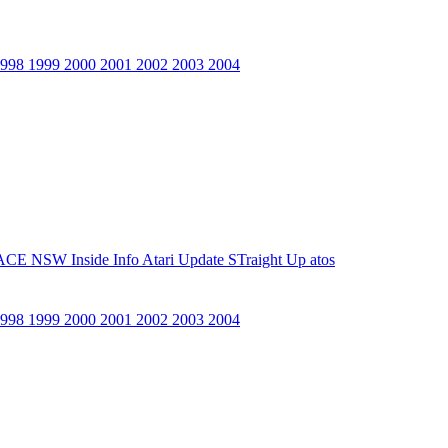
1998
1999
2000
2001
2002
2003
2004
ACE NSW Inside Info
Atari Update
STraight Up
atos
1998
1999
2000
2001
2002
2003
2004