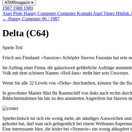
ATARImagazin
▾
1987
1988
1989
Atari Phile
Happy Computer
Computer Kontakt
Atari Times
Hitdisk
← Happy Computer 06 / 1987
Delta (C64)
Spiele-Teil
Frisch aus Finnland: »Sanxion«-Schöpfer Stavros Fasoulas hat sein ne
Im Auftrag einer Firma, die galaxisweit gefährliche Aufträge annimmt
Volk mit dem schönen Namen »Hsif-fans« treibt hier sein Unwesen.
Wenn Sie alle 32 Levels von »Delta« durchstehen, können Sie die B
In gewohnter Manier flitzt Ihr Raumschiff von links nach rechts durc
Bildschirmrahmen bis hin zu den animierten Angreifern hat Stavros tie
Spieltechnisch tut sich ein wenig mehr, als ständiges Ausweichen u
gehortet hat, darf man sich gelegentlich bei einem Weltraum-Superma
Eine interessante Idee, die leider bei »Nemesis« ein wenig abkupfer