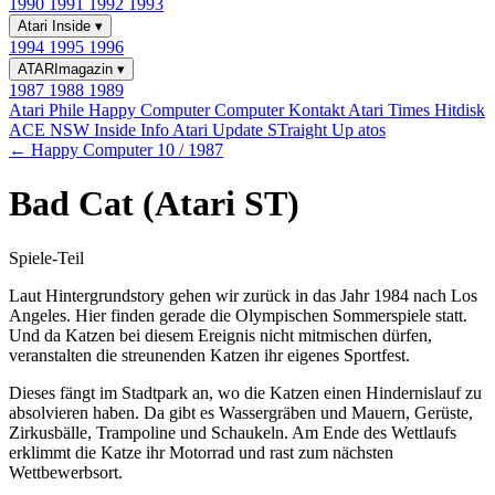
1990
1991
1992
1993
Atari Inside
▾
1994
1995
1996
ATARImagazin
▾
1987
1988
1989
Atari Phile
Happy Computer
Computer Kontakt
Atari Times
Hitdisk
ACE NSW Inside Info
Atari Update
STraight Up
atos
← Happy Computer 10 / 1987
Bad Cat (Atari ST)
Spiele-Teil
Laut Hintergrundstory gehen wir zurück in das Jahr 1984 nach Los
Angeles. Hier finden gerade die Olympischen Sommerspiele statt.
Und da Katzen bei diesem Ereignis nicht mitmischen dürfen,
veranstalten die streunenden Katzen ihr eigenes Sportfest.
Dieses fängt im Stadtpark an, wo die Katzen einen Hindernislauf zu
absolvieren haben. Da gibt es Wassergräben und Mauern, Gerüste,
Zirkusbälle, Trampoline und Schaukeln. Am Ende des Wettlaufs
erklimmt die Katze ihr Motorrad und rast zum nächsten
Wettbewerbsort.