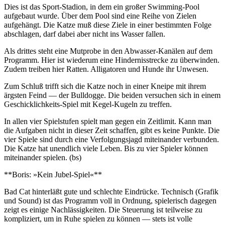
Dies ist das Sport-Stadion, in dem ein großer Swimming-Pool
aufgebaut wurde. Über dem Pool sind eine Reihe von Zielen
aufgehängt. Die Katze muß diese Ziele in einer bestimmten Folge
abschlagen, darf dabei aber nicht ins Wasser fallen.
Als drittes steht eine Mutprobe in den Abwasser-Kanälen auf dem
Programm. Hier ist wiederum eine Hindernisstrecke zu überwinden.
Zudem treiben hier Ratten. Alligatoren und Hunde ihr Unwesen.
Zum Schluß trifft sich die Katze noch in einer Kneipe mit ihrem
ärgsten Feind — der Bulldogge. Die beiden versuchen sich in einem
Geschicklichkeits-Spiel mit Kegel-Kugeln zu treffen.
In allen vier Spielstufen spielt man gegen ein Zeitlimit. Kann man
die Aufgaben nicht in dieser Zeit schaffen, gibt es keine Punkte. Die
vier Spiele sind durch eine Verfolgungsjagd miteinander verbunden.
Die Katze hat unendlich viele Leben. Bis zu vier Spieler können
miteinander spielen. (bs)
**Boris: »Kein Jubel-Spiel«**
Bad Cat hinterläßt gute und schlechte Eindrücke. Technisch (Grafik
und Sound) ist das Programm voll in Ordnung, spielerisch dagegen
zeigt es einige Nachlässigkeiten. Die Steuerung ist teilweise zu
kompliziert, um in Ruhe spielen zu können — stets ist volle