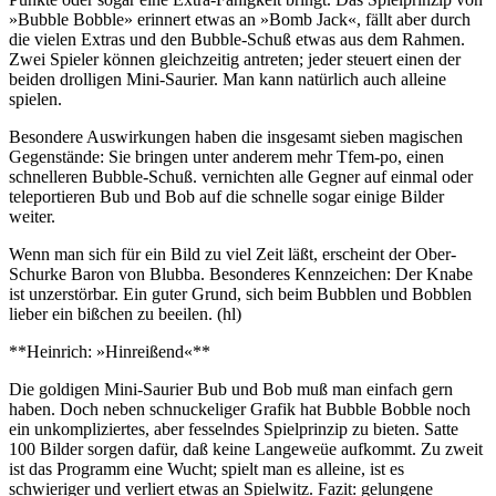
»Bubble Bobble» erinnert etwas an »Bomb Jack«, fällt aber durch
die vielen Extras und den Bubble-Schuß etwas aus dem Rahmen.
Zwei Spieler können gleichzeitig antreten; jeder steuert einen der
beiden drolligen Mini-Saurier. Man kann natürlich auch alleine
spielen.
Besondere Auswirkungen haben die insgesamt sieben magischen
Gegenstände: Sie bringen unter anderem mehr Tfem-po, einen
schnelleren Bubble-Schuß. vernichten alle Gegner auf einmal oder
teleportieren Bub und Bob auf die schnelle sogar einige Bilder
weiter.
Wenn man sich für ein Bild zu viel Zeit läßt, erscheint der Ober-
Schurke Baron von Blubba. Besonderes Kennzeichen: Der Knabe
ist unzerstörbar. Ein guter Grund, sich beim Bubblen und Bobblen
lieber ein bißchen zu beeilen. (hl)
**Heinrich: »Hinreißend«**
Die goldigen Mini-Saurier Bub und Bob muß man einfach gern
haben. Doch neben schnuckeliger Grafik hat Bubble Bobble noch
ein unkompliziertes, aber fesselndes Spielprinzip zu bieten. Satte
100 Bilder sorgen dafür, daß keine Langeweüe aufkommt. Zu zweit
ist das Programm eine Wucht; spielt man es alleine, ist es
schwieriger und verliert etwas an Spielwitz. Fazit: gelungene