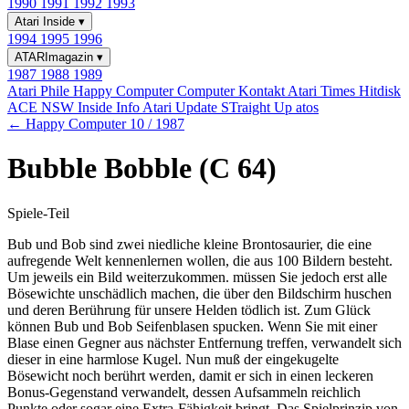
1990
1991
1992
1993
Atari Inside
▾
1994
1995
1996
ATARImagazin
▾
1987
1988
1989
Atari Phile
Happy Computer
Computer Kontakt
Atari Times
Hitdisk
ACE NSW Inside Info
Atari Update
STraight Up
atos
← Happy Computer 10 / 1987
Bubble Bobble (C 64)
Spiele-Teil
Bub und Bob sind zwei niedliche kleine Brontosaurier, die eine
aufregende Welt kennenlernen wollen, die aus 100 Bildern besteht.
Um jeweils ein Bild weiterzukommen. müssen Sie jedoch erst alle
Bösewichte unschädlich machen, die über den Bildschirm huschen
und deren Berührung für unsere Helden tödlich ist. Zum Glück
können Bub und Bob Seifenblasen spucken. Wenn Sie mit einer
Blase einen Gegner aus nächster Entfernung treffen, verwandelt sich
dieser in eine harmlose Kugel. Nun muß der eingekugelte
Bösewicht noch berührt werden, damit er sich in einen leckeren
Bonus-Gegenstand verwandelt, dessen Aufsammeln reichlich
Punkte oder sogar eine Extra-Fähigkeit bringt. Das Spielprinzip von