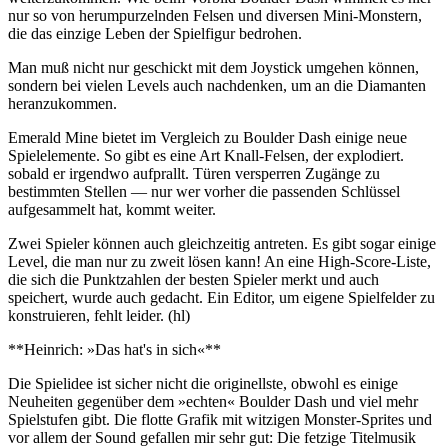
nur so von herumpurzelnden Felsen und diversen Mini-Monstern,
die das einzige Leben der Spielfigur bedrohen.
Man muß nicht nur geschickt mit dem Joystick umgehen können,
sondern bei vielen Levels auch nachdenken, um an die Diamanten
heranzukommen.
Emerald Mine bietet im Vergleich zu Boulder Dash einige neue
Spielelemente. So gibt es eine Art Knall-Felsen, der explodiert.
sobald er irgendwo aufprallt. Türen versperren Zugänge zu
bestimmten Stellen — nur wer vorher die passenden Schlüssel
aufgesammelt hat, kommt weiter.
Zwei Spieler können auch gleichzeitig antreten. Es gibt sogar einige
Level, die man nur zu zweit lösen kann! An eine High-Score-Liste,
die sich die Punktzahlen der besten Spieler merkt und auch
speichert, wurde auch gedacht. Ein Editor, um eigene Spielfelder zu
konstruieren, fehlt leider. (hl)
**Heinrich: »Das hat's in sich«**
Die Spielidee ist sicher nicht die originellste, obwohl es einige
Neuheiten gegenüber dem »echten« Boulder Dash und viel mehr
Spielstufen gibt. Die flotte Grafik mit witzigen Monster-Sprites und
vor allem der Sound gefallen mir sehr gut: Die fetzige Titelmusik