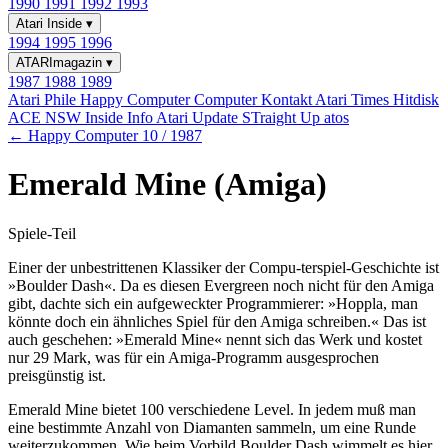
1990
1991
1992
1993
Atari Inside
▾
1994
1995
1996
ATARImagazin
▾
1987
1988
1989
Atari Phile
Happy Computer
Computer Kontakt
Atari Times
Hitdisk
ACE NSW Inside Info
Atari Update
STraight Up
atos
← Happy Computer 10 / 1987
Emerald Mine (Amiga)
Spiele-Teil
Einer der unbestrittenen Klassiker der Compu-terspiel-Geschichte ist
»Boulder Dash«. Da es diesen Evergreen noch nicht für den Amiga
gibt, dachte sich ein aufgeweckter Programmierer: »Hoppla, man
könnte doch ein ähnliches Spiel für den Amiga schreiben.« Das ist
auch geschehen: »Emerald Mine« nennt sich das Werk und kostet
nur 29 Mark, was für ein Amiga-Programm ausgesprochen
preisgünstig ist.
Emerald Mine bietet 100 verschiedene Level. In jedem muß man
eine bestimmte Anzahl von Diamanten sammeln, um eine Runde
weiterzukommen. Wie beim Vorbild Boulder Dash wimmelt es hier