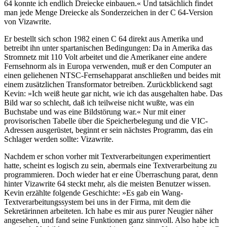
64 konnte ich endlich Dreiecke einbauen.« Und tatsächlich findet
man jede Menge Dreiecke als Sonderzeichen in der C 64-Version
von Vizawrite.
Er bestellt sich schon 1982 einen C 64 direkt aus Amerika und
betreibt ihn unter spartanischen Bedingungen: Da in Amerika das
Stromnetz mit 110 Volt arbeitet und die Amerikaner eine andere
Fernsehnorm als in Europa verwenden, muß er den Computer an
einen geliehenen NTSC-Fernsehapparat anschließen und beides mit
einem zusätzlichen Transformator betreiben. Zurückblickend sagt
Kevin: »Ich weiß heute gar nicht, wie ich das ausgehalten habe. Das
Bild war so schlecht, daß ich teilweise nicht wußte, was ein
Buchstabe und was eine Bildstörung war.« Nur mit einer
provisorischen Tabelle über die Speicherbelegung und die VIC-
Adressen ausgerüstet, beginnt er sein nächstes Programm, das ein
Schlager werden sollte: Vizawrite.
Nachdem er schon vorher mit Textverarbeitungen experimentiert
hatte, scheint es logisch zu sein, abermals eine Textverarbeitung zu
programmieren. Doch wieder hat er eine Überraschung parat, denn
hinter Vizawrite 64 steckt mehr, als die meisten Benutzer wissen.
Kevin erzählte folgende Geschichte: »Es gab ein Wang-
Textverarbeitungssystem bei uns in der Firma, mit dem die
Sekretärinnen arbeiteten. Ich habe es mir aus purer Neugier näher
angesehen, und fand seine Funktionen ganz sinnvoll. Also habe ich