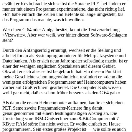
erzählt er Kevin brachte sich selbst die Sprache PL/1 bei. indem er
munter mit einem Programm experimentierte, das nicht richtig lief.
»Ich habe einfach die Zeilen und Befehle so lange umgestellt, bis
das Programm das machte, was ich wollte.«
Wer einen C 64 oder Amiga besitzt, kennt die Textverarbeitung
»Vizawrite«. Aber wer weiß, wer hinter diesen Software-Schlagern
steht?
Durch den Anfangserfolg ermutigt, wechselt er die Stellung und
arbeitet fortan als Systemprogrammierer für Mehrplatzsysteme und
Datenbanken. Als er sich neun Jahre später selbständig macht, ist er
einer der wenigen englischen Spezialisten auf diesem Gebiet.
Obwohl er sich alles selbst beigebracht hat. »In diesem Punkt ist
meine Geschichte schon ungewöhnlich«, resümiert er, »denn die
wenigsten erfolgreichen Programmierer auf Heimcomputern haben
vorher auf Großrechnern gearbeitet. Die Computer-Kids wissen
wohl gar nicht, daß es schon früher besseres als den C 64 gab.«
Als dann die ersten Heimcomputer aufkamen, kaufte er sich einen
PET. Seme zweite Programmierer-Karriere fing damit
genaugenommen mit einem leistungsmäßigen Abstieg an. Die
Umstellung vom IBM-Großrechner zum 8-Bit-Computer mit 7
KByte RAM störte ihn nicht weiter. Er wollte einfach zu Hause
programmieren. Sein erstes großes Projekt ist — wie sollte es auch