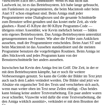
»Beschwert Euch bei Commodore! Wenn es mal nicht das
Laufwerk ist, ist es das Betriebssystem. Ich habe lange gebraucht,
um Funktionen zu programmieren, die beim Macintosh oder beim
Atari ST schon eingebaut sind. Beim Amiga muß jeder
Programmierer seine Dialogboxen und die gesamte Schnittstelle
zum Benutzer selbst gestalten und das kostet mehr Zeit, als viele
glauben.« Rund 45 KByte der 80 KByte Programm-Code —
übrigens reiner Assembler, wie Kevin mehrfach betont — bilden
sein eigenes Betriebssystem. Das Amiga-Betriebssystem unterstützt
genaugenommen nur Fenster. Wie aber die Felder zum Anklicken
aussehen, muß der Programmierer entscheiden. Beim Atari ST und
beim Macintosh ist das Aussehen standardisiert und die meisten
Programme benutzen die vorgefertigten Routinen. Beim Amiga ist
alles Stückwerk und jedes Programm kann von der
Benutzerschnittstelle her anders aussehen.
Inzwischen hat Kevin den Amiga fest im Griff. Die Zeit, in der er
mit dem Betriebssystem kämpfte, hat er noch für weitere
Verbesserungen genutzt. So kann die Größe der Bilder im Text jetzt
auch nach dem Laden verändert werden. Die Bilder sind jetzt wie
Absätze ein organischer Teil des Texts und verschieben sich auch,
wenn man weiter oben im Text neue Zeilen einfügt. »Das beides
kann bislang keine andere Textverarbeitung. Ein paar andere waren
zwar schneller, Vizawrite wird dafür die erste Textverarbeitung, die
den Amiga wirklich ausnützt«, verkündet er mit dem Brustton der