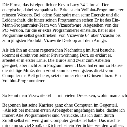
Die Firma, das ist eigentlich er Kevin Lacy 34 Jahre alt Der
energische, dabei sympathische Brite ist ein Vollblut-Programmierer
reinsten Wassers. Bei jedem Satz spürt man seme Energie und die
Leidenschaft, die hinter seinen Programmen stehen Er ist das Ein-
Mann-Programmier-Team von Vizasoftware. Abgesehen von der
PC-Version, für die er extra Programmierer einstellte, hat er alle
Programme selbst geschrieben. von Vizawrite 64 über Vizastar bis
zum jüngsten Produkt: Vizawrite Desktop auf dem Amiga.
Als ich ihn an einem regnerischen Nachmittag im Juni besuche,
kommt ei direkt von seiner Privatwohnung Dort, so erklärt er.
arbeitet er in erster Linie. Die Büros sind zwar zum Arbeiten
geeignet, aber nicht zum Programmieren. Dazu hat er nur zu Hause
die richtige Muße, denn »dort kann ich wenigstens direkt vom
Computer ms Bett gehen«, setzt er unter einem Grinsen hinzu. Ein
Vollblut-Programmierer.
So kennt man Vizawrite 64 — mit vielen Dreiecken, wohin man auch 
Begonnen hat seine Karriere ganz ohne Computer, im Gegenteil.
»Als ich bei meinem ersten Arbeitgeber angefangen habe, dachte ich
immer: Alle Programmierer sind Verrückte. Bis ich dann durch
Zufall selbst ein wenig am Computer gearbeitet habe. Das machte
mir dann so viel Spaß, daß ich selbst ein Verrückter werden wollte«,