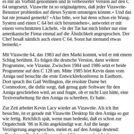
es mir als Vorbild genommen und in verbesserter Version auf den C
64 umgesetzt. Vizawrite ist so originalgetreu, daß jeder Vizawrite-
Benutzer problemlos auf dieses System umsteigen könnte.« Und das
hat nie jemand gemerkt? »Also bitte, wer hat denn schon ein Wang-
System und einen C 64 bei sich herumstehen«, antwortet er mit
einem verschmitzten Lächeln. »In der Tat hat mich bisher nur eine
amerikanische Firma einmal auf die Ähnlichkeit angesprochen. Der
Chef besaß nämlich auch einen C 64. Sonst hat niemand etwas
bemerkt.«
Mit Vizawrite 64, das 1983 auf den Markt kommt, wird er mit einem
Schlag berühmt. Es folgen die deutsche Version, dann weitere
Programme, wie Vizastar. Zwischen 1984 und 1986 setzt er beide
Programme auf den C 128 um. Mitte 1985 hört Kevin dann vom
Amiga und besuchte die erste Entwicklerkonferenz in Eastborn.
Dort sprach ihn Gail Wellington, die resolute Dame bei
Commodore, die dafür sorgt, daß genug gute Software für den
Amiga geschrieben wird, an und fragte, ob er nicht Lust hätte, eine
Textverarbeitung für den Amiga zu schreiben. Er hatte.
Zur Zeit arbeitet Kevin Lacy wieder an Vizawrite. Als ich ihn
besuchte, ist er gerade mit Vizawrite Desktop für den Amiga so gut
wie fertig. Reichlich spät, wenn man bedenkt, daß es schon zur
Orgatechnik ’86 in Köln angekündigt war. Auf die lange
Verzögerung angesprochen, meint er, auf den Amiga deutend: