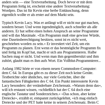
anders sein — eine Textverarbeitung. Doch bevor er mit dem
Programm fertig ist, erscheint eine andere Textverarbeitung:
Wordpro. Das ist für Kevin eine herbe Enttäuschung, denn
eigentlich wollte er als erster auf dem Markt sein.
Typisch Kevin Lacy. Was er anfängt will er nicht nur gut machen,
sondern besser. Und wenn irgendmöglich, auch schneller als alle
anderen. Er hat selbst einen hohen Anspruch an seine Programme
und will das Maximale. »Ein Programm muß eine gewisse Würde,
eine Daseinsberechtigung besitzen, sonst ist es nicht wert,
geschrieben worden zu sein.« Er investiert viel Zeit, um ein
Programm zu planen. Erst wenn er das bestmögliche Programm fix
und fertig im Kopf hat, macht er sich ans Programmieren. Halbe
Sachen mag er nicht. Und wenn man ihm gegenübersitzt und ihm
zuhört, glaubt man es ihm aufs Wort. Ein Vollblut-Programmierer...
Anfang 1982 hörte er von einem neuen Commodore-Computer:
dem C 64. In Europa gibt es zu dieser Zeit noch keine Geräte.
Testberichte oder ähnliches, nur viele Gerüchte, über die
fantastischen Fähigkeiten des C 64. Ein Punkt interessierte Kevin
Lacy besonders: der veränderbare Zeichensatz. »Warum denn das«,
will ich erstaunt wissen, »schließlich hat der C 64 doch eine
englische Tastatur und Sonderzeichen.« »Das schon, aber keine
Dreiecke«, erzählt er, entspannt zurückgelehnt, »ich mag einfach
Dreiecke und der PET hatte keine in seinem Zeichensatz. Beim C