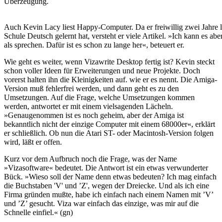
Überzeugung.
Auch Kevin Lacy liest Happy-Computer. Da er freiwillig zwei Jahre l
Schule Deutsch gelernt hat, versteht er viele Artikel. »Ich kann es abe
als sprechen. Dafür ist es schon zu lange her«, beteuert er.
Wie geht es weiter, wenn Vizawrite Desktop fertig ist? Kevin steckt
schon voller Ideen für Erweiterungen und neue Projekte. Doch
vorerst halten ihn die Kleinigkeiten auf. wie er es nennt. Die Amiga-
Version muß fehlerfrei werden, und dann geht es zu den
Umsetzungen. Auf die Frage, welche Umsetzungen kommen
werden, antwortet er mit einem vielsagenden Lächeln.
»Genaugenommen ist es noch geheim, aber der Amiga ist
bekanntlich nicht der einzige Computer mit einem 68000er«, erklärt
er schließlich. Ob nun die Atari ST- oder Macintosh-Version folgen
wird, läßt er offen.
Kurz vor dem Aufbruch noch die Frage, was der Name
»Vizasoftware« bedeutet. Die Antwort ist ein etwas verwunderter
Bück. »Wieso soll der Name denn etwas bedeuten? Ich mag einfach
die Buchstaben 'V' und ’Z', wegen der Dreiecke. Und als ich eine
Firma gründen mußte, habe ich einfach nach einem Namen mit ’V’
und ’Z’ gesucht. Viza war einfach das einzige, was mir auf die
Schnelle einfiel.« (gn)