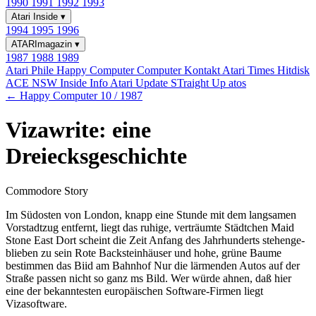
1990
1991
1992
1993
Atari Inside
▾
1994
1995
1996
ATARImagazin
▾
1987
1988
1989
Atari Phile
Happy Computer
Computer Kontakt
Atari Times
Hitdisk
ACE NSW Inside Info
Atari Update
STraight Up
atos
← Happy Computer 10 / 1987
Vizawrite: eine
Dreiecksgeschichte
Commodore Story
Im Südosten von London, knapp eine Stunde mit dem langsamen
Vorstadtzug entfernt, liegt das ruhige, verträumte Städtchen Maid
Stone East Dort scheint die Zeit Anfang des Jahrhunderts stehenge-
blieben zu sein Rote Backsteinhäuser und hohe, grüne Baume
bestimmen das Biid am Bahnhof Nur die lärmenden Autos auf der
Straße passen nicht so ganz ms Bild. Wer würde ahnen, daß hier
eine der bekanntesten europäischen Software-Firmen liegt
Vizasoftware.