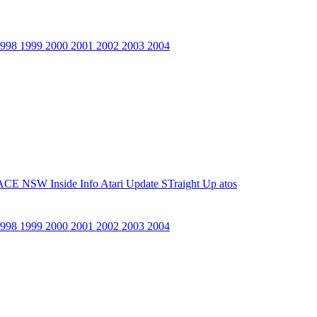
1998
1999
2000
2001
2002
2003
2004
ACE NSW Inside Info
Atari Update
STraight Up
atos
1998
1999
2000
2001
2002
2003
2004