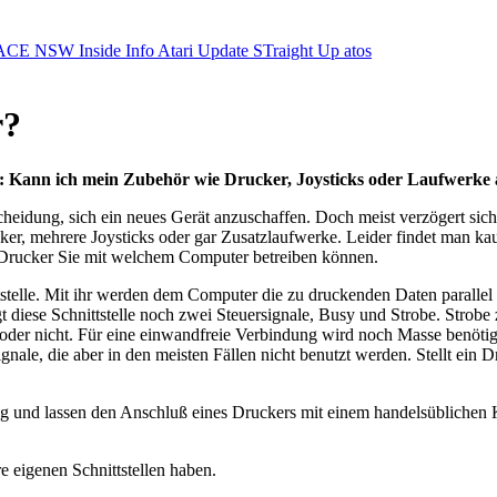
ACE NSW Inside Info
Atari Update
STraight Up
atos
r?
g: Kann ich mein Zubehör wie Drucker, Joysticks oder Laufwerk
cheidung, sich ein neues Gerät anzuschaffen. Doch meist verzögert sich
cker, mehrere Joysticks oder gar Zusatzlaufwerke. Leider findet man 
e Drucker Sie mit welchem Computer betreiben können.
tstelle. Mit ihr werden dem Computer die zu druckenden Daten parallel 
t diese Schnittstelle noch zwei Steuersignale, Busy und Strobe. Strobe
 oder nicht. Für eine einwandfreie Verbindung wird noch Masse benöti
ignale, die aber in den meisten Fällen nicht benutzt werden. Stellt ei
g und lassen den Anschluß eines Druckers mit einem handelsüblichen Kab
 eigenen Schnittstellen haben.