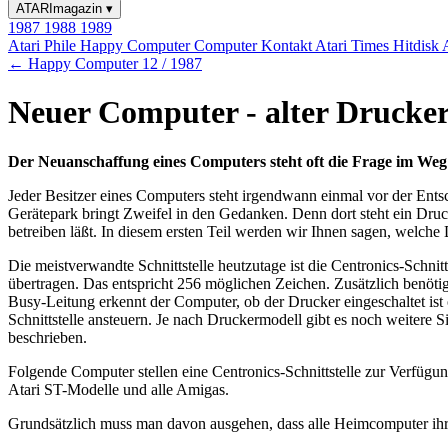
ATARImagazin
▾
1987
1988
1989
Atari Phile
Happy Computer
Computer Kontakt
Atari Times
Hitdisk
← Happy Computer 12 / 1987
Neuer Computer - alter Drucke
Der Neuanschaffung eines Computers steht oft die Frage im We
Jeder Besitzer eines Computers steht irgendwann einmal vor der Ents
Gerätepark bringt Zweifel in den Gedanken. Denn dort steht ein Dru
betreiben läßt. In diesem ersten Teil werden wir Ihnen sagen, welch
Die meistverwandte Schnittstelle heutzutage ist die Centronics-Schnit
übertragen. Das entspricht 256 möglichen Zeichen. Zusätzlich benötig
Busy-Leitung erkennt der Computer, ob der Drucker eingeschaltet ist
Schnittstelle ansteuern. Je nach Druckermodell gibt es noch weitere S
beschrieben.
Folgende Computer stellen eine Centronics-Schnittstelle zur Verfügun
Atari ST-Modelle und alle Amigas.
Grundsätzlich muss man davon ausgehen, dass alle Heimcomputer ihre