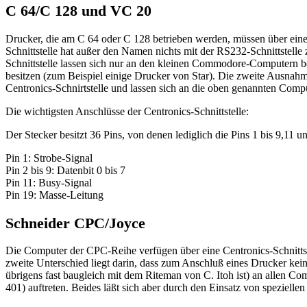
C 64/C 128 und VC 20
Drucker, die am C 64 oder C 128 betrieben werden, müssen über eine sp
Schnittstelle hat außer den Namen nichts mit der RS232-Schnittstelle zu
Schnittstelle lassen sich nur an den kleinen Commodore-Computern betr
besitzen (zum Beispiel einige Drucker von Star). Die zweite Ausnahm
Centronics-Schnirtstelle und lassen sich an die oben genannten Compu
Die wichtigsten Anschlüsse der Centronics-Schnittstelle:
Der Stecker besitzt 36 Pins, von denen lediglich die Pins 1 bis 9,11 u
Pin 1: Strobe-Signal
Pin 2 bis 9: Datenbit 0 bis 7
Pin 11: Busy-Signal
Pin 19: Masse-Leitung
Schneider CPC/Joyce
Die Computer der CPC-Reihe verfügen über eine Centronics-Schnittst
zweite Unterschied liegt darin, dass zum Anschluß eines Drucker kei
übrigens fast baugleich mit dem Riteman von C. Itoh ist) an allen C
401) auftreten. Beides läßt sich aber durch den Einsatz von spezielle