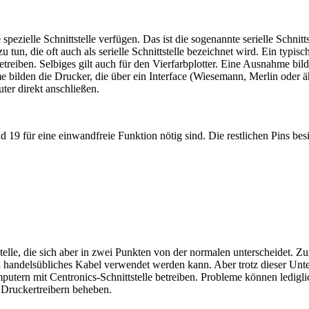
ezielle Schnittstelle verfügen. Das ist die sogenannte serielle Schnit
 tun, die oft auch als serielle Schnittstelle bezeichnet wird. Ein typis
eiben. Selbiges gilt auch für den Vierfarbplotter. Eine Ausnahme bilden
e bilden die Drucker, die über ein Interface (Wiesemann, Merlin oder 
ter direkt anschließen.
nd 19 für eine einwandfreie Funktion nötig sind. Die restlichen Pins bes
elle, die sich aber in zwei Punkten von der normalen unterscheidet. Z
n handelsübliches Kabel verwendet werden kann. Aber trotz dieser Unte
omputern mit Centronics-Schnittstelle betreiben. Probleme können ledi
n Druckertreibern beheben.