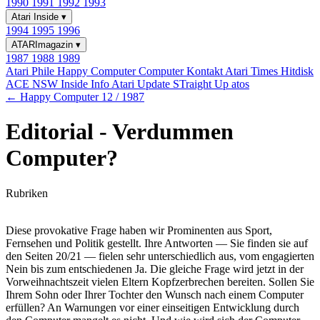
1990
1991
1992
1993
Atari Inside
▾
1994
1995
1996
ATARImagazin
▾
1987
1988
1989
Atari Phile
Happy Computer
Computer Kontakt
Atari Times
Hitdisk
ACE NSW Inside Info
Atari Update
STraight Up
atos
← Happy Computer 12 / 1987
Editorial - Verdummen
Computer?
Rubriken
Diese provokative Frage haben wir Prominenten aus Sport,
Fernsehen und Politik gestellt. Ihre Antworten — Sie finden sie auf
den Seiten 20/21 — fielen sehr unterschiedlich aus, vom engagierten
Nein bis zum entschiedenen Ja. Die gleiche Frage wird jetzt in der
Vorweihnachtszeit vielen Eltern Kopfzerbrechen bereiten. Sollen Sie
Ihrem Sohn oder Ihrer Tochter den Wunsch nach einem Computer
erfüllen? An Warnungen vor einer einseitigen Entwicklung durch