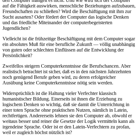
den Computer mangelt es nicht. Und wie wird sich der Computer
auf die Fähigkeit auswirken, menschliche Beziehungen aufzubauen,
Freundschaften zu schließen? Wird die Beschäftigung mit ihm zur
Sucht ausarten? Oder fördert der Computer das logische Denken
und das friedliche Miteinander der computerbegeisterten
Jugendlichen?
Vielleicht ist die frühzeitige Beschäftigung mit dem Computer sogar
ein absolutes Muß für eine berufliche Zukunft — völlig unabhängig
von guten oder schlechten Einflüssen auf die Entwicklung der
Persönlichkeit?
Zweifellos steigern Computerkenntnisse die Berufschancen. Aber
realistisch betrachtet ist sicher, daß es in den nächsten Jahrzehnten
noch genügend Berufe geben wird, zu deren erfolgreicher
Ausübung keine Computerkenntnisse nötig sein werden.
Widersprüchlich ist die Haltung vieler Verfechter klassisch
humanistischer Bildung. Einerseits ist ihnen die Erziehung zu
logischem Denken so wichtig, daß sie damit die Unterrichtung in
einer toten Sprache ohne praktischen Nutzen, nämlich in Latein,
rechtfertigen. Andererseits lehnen sie den Computer ab, obwohl er
weitaus besser und reiner die Gesetze der Logik vermitteln kann als
irgendeine Sprache. Oder ist er den Latein-Verfechtern zu profan,
weil er zugleich höchst nützlich ist?