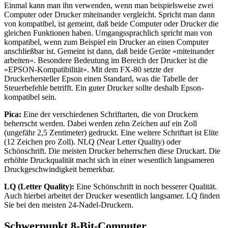
Einmal kann man ihn verwenden, wenn man beispielsweise zwei
Computer oder Drucker miteinander vergleicht. Spricht man dann
von kompatibel, ist gemeint, daß beide Computer oder Drucker die
gleichen Funktionen haben. Umgangssprachlich spricht man von
kompatibel, wenn zum Beispiel ein Drucker an einen Computer
anschließbar ist. Gemeint ist dann, daß beide Geräte »miteinander
arbeiten«. Besondere Bedeutung im Bereich der Drucker ist die
»EPSON-Kompatibilität«. Mit dem FX-80 setzte der
Druckerhersteller Epson einen Standard, was die Tabelle der
Steuerbefehle betrifft. Ein guter Drucker sollte deshalb Epson-
kompatibel sein.
Pica:
Eine der verschiedenen Schriftarten, die von Druckern
beherrscht werden. Dabei werden zehn Zeichen auf ein Zoll
(ungefähr 2,5 Zentimeter) gedruckt. Eine weitere Schriftart ist Elite
(12 Zeichen pro Zoll). NLQ (Near Letter Quality) oder
Schönschrift. Die meisten Drucker beherrschen diese Druckart. Die
erhöhte Druckqualität macht sich in einer wesentlich langsameren
Druckgeschwindigkeit bemerkbar.
LQ (Letter Quality):
Eine Schönschrift in noch besserer Qualität.
Auch hierbei arbeitet der Drucker wesentlich langsamer. LQ finden
Sie bei den meisten 24-Nadel-Druckern.
Schwerpunkt 8-Bit-Computer