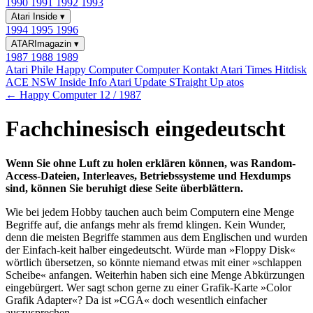
1990
1991
1992
1993
Atari Inside
▾
1994
1995
1996
ATARImagazin
▾
1987
1988
1989
Atari Phile
Happy Computer
Computer Kontakt
Atari Times
Hitdisk
ACE NSW Inside Info
Atari Update
STraight Up
atos
← Happy Computer 12 / 1987
Fachchinesisch eingedeutscht
Wenn Sie ohne Luft zu holen erklären können, was Random-
Access-Dateien, Interleaves, Betriebssysteme und Hexdumps
sind, können Sie beruhigt diese Seite überblättern.
Wie bei jedem Hobby tauchen auch beim Computern eine Menge
Begriffe auf, die anfangs mehr als fremd klingen. Kein Wunder,
denn die meisten Begriffe stammen aus dem Englischen und wurden
der Einfach-keit halber eingedeutscht. Würde man »Floppy Disk«
wörtlich übersetzen, so könnte niemand etwas mit einer »schlappen
Scheibe« anfangen. Weiterhin haben sich eine Menge Abkürzungen
eingebürgert. Wer sagt schon gerne zu einer Grafik-Karte »Color
Grafik Adapter«? Da ist »CGA« doch wesentlich einfacher
auszusprechen.