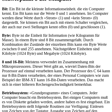
Bit:
Ein Bit ist die kleinste Informationseinheit. die ein Computer
kennt. Ein Bit kann nur die Werte 0 und 1 annehmen. Im Computer
werden diese Werte durch »Strom« (1) und »kein Strom« (0)
dargestellt. Sie können ein Bit auch mit einem Schalter vergleichen,
der auch nur zwei Stellungen kennt offen (0) und geschlossen (1).
Byte:
Byte ist die Einheit für Information (wie Kilogramm für
Masse). In einem Byte sind 8 Bit zusammengefaßt. Durch
Kombination der Zustände der einzelnen Bits kann ein Byte Werte
zwischen 0 und 255 annehmen. Nächstgrößere Einheiten sind
Kilobyte (1024 Byte) und Megabyte (1024 Kilobyte).
8 und 16-Bit:
Meistens verwendet im Zusammenhang mit
Mikroprozessoren. Dieser Wert gibt an, wieviel Daten-Bits der
Prozessor auf einmal verarbeiten kann. Der Prozessor des C 64 kann
nur 8-Bit-Daten verarbeiten, der eines Personal Computers wie zum
Beispiel der IBM-XT kann 16-Bit-Daten verarbeiten. Das macht
sich in einer höheren Rechengeschwindigkeit bemerkbar.
Betriebssystem:
»Grundprogramm« eines Computers. Jeder
Computer braucht ein Betriebssystem. Bei einigen Computern muß
es von Diskette geladen werden, andere haben es fest eingebaut. Ein
Betriebssystem stellt folgende Routinen zur Verfügung: Einlesen
von Zeichen von der Tastatur. Ausgabe von Zeichen auf den