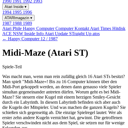
1990
1991
1992
1993
Atari Inside
▾
1994
1995
1996
ATARImagazin
▾
1987
1988
1989
Atari Phile
Happy Computer
Computer Kontakt
Atari Times
Hitdisk
ACE NSW Inside Info
Atari Update
STraight Up
atos
← Happy Computer 12 / 1987
Midi-Maze (Atari ST)
Spiele-Teil
Was macht man, wenn man rein zufällig gleich 16 Atari STs besitzt?
Man spielt "Midi-Maze«! Bis zu 16 Computer können über den
Midi-Port gekoppelt werden, an denen dann genauso viele Spieler
simultan gegeneinander antreten dürfen. Worum geht es bei Midi-
Maze? Sie steuern eine Kugel mit einem herzigen Smiley-Gesicht
durch ein Labyrinth. In diesem Labyrinth befinden sich aber auch
die Kugeln der Mitspieler. Und was machen die ganzen Kugeln? Sie
schießen sich gegenseitig ab. Die einzige Spielregel lautet: Wer als
erster zehn andere Kugeln vernichtet hat, gewinnt. Die getroffenen
Spieler verschwinden nicht aus dem Spiel, sie setzen nur für wenige
Sekunden aus.