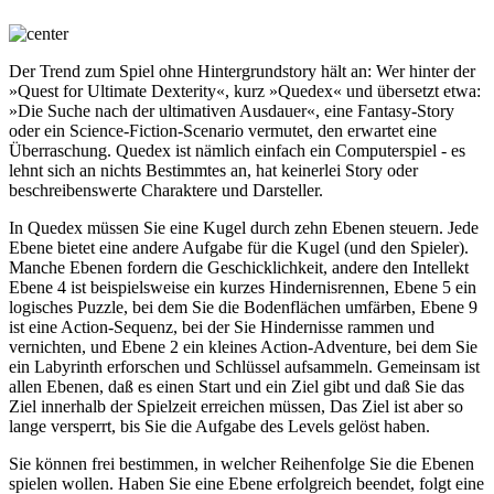
Der Trend zum Spiel ohne Hintergrundstory hält an: Wer hinter der
»Quest for Ultimate Dexterity«, kurz »Quedex« und übersetzt etwa:
»Die Suche nach der ultimativen Ausdauer«, eine Fantasy-Story
oder ein Science-Fiction-Scenario vermutet, den erwartet eine
Überraschung. Quedex ist nämlich einfach ein Computerspiel - es
lehnt sich an nichts Bestimmtes an, hat keinerlei Story oder
beschreibenswerte Charaktere und Darsteller.
In Quedex müssen Sie eine Kugel durch zehn Ebenen steuern. Jede
Ebene bietet eine andere Aufgabe für die Kugel (und den Spieler).
Manche Ebenen fordern die Geschicklichkeit, andere den Intellekt
Ebene 4 ist beispielsweise ein kurzes Hindernisrennen, Ebene 5 ein
logisches Puzzle, bei dem Sie die Bodenflächen umfärben, Ebene 9
ist eine Action-Sequenz, bei der Sie Hindernisse rammen und
vernichten, und Ebene 2 ein kleines Action-Adventure, bei dem Sie
ein Labyrinth erforschen und Schlüssel aufsammeln. Gemeinsam ist
allen Ebenen, daß es einen Start und ein Ziel gibt und daß Sie das
Ziel innerhalb der Spielzeit erreichen müssen, Das Ziel ist aber so
lange versperrt, bis Sie die Aufgabe des Levels gelöst haben.
Sie können frei bestimmen, in welcher Reihenfolge Sie die Ebenen
spielen wollen. Haben Sie eine Ebene erfolgreich beendet, folgt eine