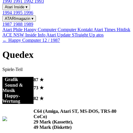
1990
1991
1992
1993
Atari Inside
▾
1994
1995
1996
ATARImagazin
▾
1987
1988
1989
Atari Phile
Happy Computer
Computer Kontakt
Atari Times
Hitdisk
ACE NSW Inside Info
Atari Update
STraight Up
atos
← Happy Computer 12 / 1987
Quedex
Spiele-Teil
Grafik
87 ★
Sound &
73 ★
Musik
Happy-
82 ★
Wertung
C64 (Amiga, Atari ST, MS-DOS, TRS-80
CoCo)
29 Mark (Kassette),
49 Mark (Diskette)