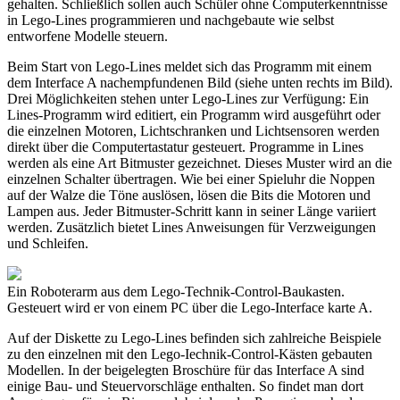
gehalten. Schließlich sollen auch Schüler ohne Computerkenntnisse
in Lego-Lines programmieren und nachgebaute wie selbst
entworfene Modelle steuern.
Beim Start von Lego-Lines meldet sich das Programm mit einem
dem Interface A nachempfundenen Bild (siehe unten rechts im Bild).
Drei Möglichkeiten stehen unter Lego-Lines zur Verfügung: Ein
Lines-Programm wird editiert, ein Programm wird ausgeführt oder
die einzelnen Motoren, Lichtschranken und Lichtsensoren werden
direkt über die Computertastatur gesteuert. Programme in Lines
werden als eine Art Bitmuster gezeichnet. Dieses Muster wird an die
einzelnen Schalter übertragen. Wie bei einer Spieluhr die Noppen
auf der Walze die Töne auslösen, lösen die Bits die Motoren und
Lampen aus. Jeder Bitmuster-Schritt kann in seiner Länge variiert
werden. Zusätzlich bietet Lines Anweisungen für Verzweigungen
und Schleifen.
Ein Roboterarm aus dem Lego-Technik-Control-Baukasten.
Gesteuert wird er von einem PC über die Lego-Interface karte A.
Auf der Diskette zu Lego-Lines befinden sich zahlreiche Beispiele
zu den einzelnen mit den Lego-Iechnik-Control-Kästen gebauten
Modellen. In der beigelegten Broschüre für das Interface A sind
einige Bau- und Steuervorschläge enthalten. So findet man dort