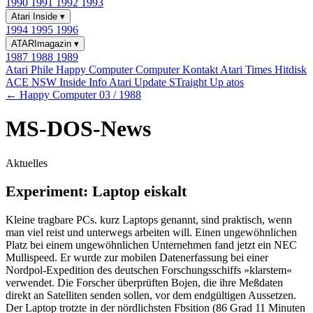
1990
1991
1992
1993
Atari Inside
▾
1994
1995
1996
ATARImagazin
▾
1987
1988
1989
Atari Phile
Happy Computer
Computer Kontakt
Atari Times
Hitdisk
ACE NSW Inside Info
Atari Update
STraight Up
atos
← Happy Computer 03 / 1988
MS-DOS-News
Aktuelles
Experiment: Laptop eiskalt
Kleine tragbare PCs. kurz Laptops genannt, sind praktisch, wenn
man viel reist und unterwegs arbeiten will. Einen ungewöhnlichen
Platz bei einem ungewöhnlichen Unternehmen fand jetzt ein NEC
Mullispeed. Er wurde zur mobilen Datenerfassung bei einer
Nordpol-Expedition des deutschen Forschungsschiffs »klarstem«
verwendet. Die Forscher überprüften Bojen, die ihre Meßdaten
direkt an Satelliten senden sollen, vor dem endgültigen Aussetzen.
Der Laptop trotzte in der nördlichsten Fbsition (86 Grad 11 Minuten