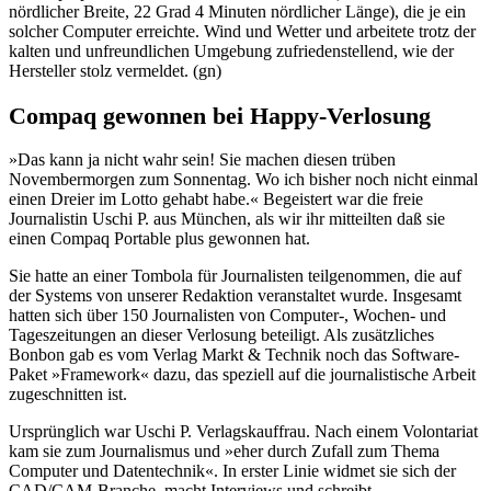
nördlicher Breite, 22 Grad 4 Minuten nördlicher Länge), die je ein
solcher Computer erreichte. Wind und Wetter und arbeitete trotz der
kalten und unfreundlichen Umgebung zufriedenstellend, wie der
Hersteller stolz vermeldet. (gn)
Compaq gewonnen bei Happy-Verlosung
»Das kann ja nicht wahr sein! Sie machen diesen trüben
Novembermorgen zum Sonnentag. Wo ich bisher noch nicht einmal
einen Dreier im Lotto gehabt habe.« Begeistert war die freie
Journalistin Uschi P. aus München, als wir ihr mitteilten daß sie
einen Compaq Portable plus gewonnen hat.
Sie hatte an einer Tombola für Journalisten teilgenommen, die auf
der Systems von unserer Redaktion veranstaltet wurde. Insgesamt
hatten sich über 150 Journalisten von Computer-, Wochen- und
Tageszeitungen an dieser Verlosung beteiligt. Als zusätzliches
Bonbon gab es vom Verlag Markt & Technik noch das Software-
Paket »Framework« dazu, das speziell auf die journalistische Arbeit
zugeschnitten ist.
Ursprünglich war Uschi P. Verlagskauffrau. Nach einem Volontariat
kam sie zum Journalismus und »eher durch Zufall zum Thema
Computer und Datentechnik«. In erster Linie widmet sie sich der
CAD/CAM-Branche, macht Interviews und schreibt