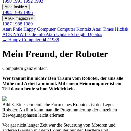
1990
1991
1992
1993
Atari Inside
▾
1994
1995
1996
ATARImagazin
▾
1987
1988
1989
Atari Phile
Happy Computer
Computer Kontakt
Atari Times
Hitdisk
ACE NSW Inside Info
Atari Update
STraight Up
atos
← Happy Computer 04 / 1988
Mein Freund, der Roboter
Computern ganz einfach
Wer träumt ihn nicht? Den Traum vom Roboter, der uns alle
Mühe und Arbeit abnimmt. Mit einem Heimcomputer ist ein
Teil davon heute schon Wirklichkeit.
Bild 3. Eine sehr einfache Form eines Roboters ist der Lego-
Roboter. An ihm kann man die Programmierung der einzelnen
Bewegungsphasen leicht erlernen.
Vor gar nicht langer Zeit war die Steuerung von Motoren und
anderen Geräten mit dem Computer nur den Bastlern und