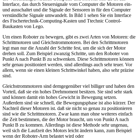
Interface, das durch Steuersignale vom Computer die Motoren ein-
und ausschaltet und die Signale der Sensoren in für den Computer
verständliche Signale umwandelt. In Bild 1 sehen Sie ein Interface
des Fischertechnik-Computing-Kasten und Ttechnic Control-
Baukasten von Lego.
Um einen Roboter zu bewegen, gibt es zwei Arten von Motoren: die
Schrittmotoren und Gleichstrommotoren. Bei den Schrittmotoren
legt man nur die Anzahl der Schritte fest, um die sich der Motor
drehen soll. Zum Beispiel zwanzig Schritte, um den Roboter von
Punkt A nach Punkt B zu schwenken. Diese Schrittmotoren können
sehr genau positioniert werden, sind allerdings auch sehr teuer. Vor
allem, wenn sie einen kleinen Schrittwinkel haben, also sehr präzise
sind.
Gleichstrommotoren sind demgegenüber viel billiger und haben den
Vorteil, daß sie ein hohes Drehmoment besitzen. Sie sind sehr stark
und können damit ein hohes Gewicht in Bewegung setzen.
Außerdem sind sie schnell, die Bewegungsphase ist also kürzer. Der
Nachteil dieser Motoren ist. daß sie nicht so genau zu positionieren
sind wie die Schrittmotoren. Zwar kann man ohne weiteres einfach
die Zeit bestimmen, die der Motor braucht, um von Punkt A nach
Punkt B zu kommen. Allerdings ist diese Methode sehr ungenau,
weil sich die Laufzeit des Motors leicht ändern kann, zum Beispiel
wenn der Roboter-Arm belastet wird oder