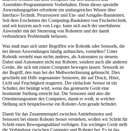
Assembler-Programmierern Vorbehalten. Denn dieses spezielle
Anwendungsgebiet erforderte ein umfangreiches Wissen über
Interface-Technik. Prozessoren und Ein- und Ausgabe-Bausteinen.
Seit dem Erscheinen der Computing-Baukästen von Fischertechnik.
und seit kurzem auch von Lego. kann sich auch der unerfahrene
Anwender mit der Steuerung von Robotern und der damit
verbundenen Problematik befassen.
Was muß man sich unter Begriffen wie Robotik oder Sensorik, die
bei diesen Anwendungen häufig auftauchen, vorstellen? Unter
Robotik versteht man nichts anderes, als Automaten zu steuern.
Dabei sind Automaten nicht nur Roboter, sondern auch alle anderen
Geräte, die sich mit einem Computer bewegen lassen. Sensorik ist
der Begriff, den man bei der Meßwerterfassung gebraucht. Dies
geschieht mit Hilfe sogenannter Sensoren, die auf Druck, Hitze,
Licht und Feuchtigkeit reagieren. Der einfachste Sensor ist ein
Schalter, der betätigt wird, wenn das gesteuerte Gerät eine
bestimmte Stellung erreicht hat. Die Sensoren sind also die
Orientierungssinne des Computers, damit er weiß, in welcher
Stellung sich beispielsweise ein Roboter-Arm gerade befindet.
Damit Sie das Zusammenspiel zwischen Antriebsmotor und
Sensoren bei einem Roboter besser verstehen, wollen wir Schritt für
Schritt einen Bewegungsablauf verfolgen. Ein wichtiges Gerät stellt
die Verbindung zwischen Computer und Roboter her. Es ist das