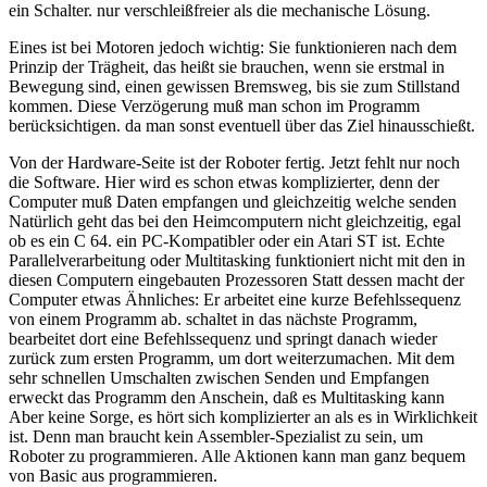
ein Schalter. nur verschleißfreier als die mechanische Lösung.
Eines ist bei Motoren jedoch wichtig: Sie funktionieren nach dem
Prinzip der Trägheit, das heißt sie brauchen, wenn sie erstmal in
Bewegung sind, einen gewissen Bremsweg, bis sie zum Stillstand
kommen. Diese Verzögerung muß man schon im Programm
berücksichtigen. da man sonst eventuell über das Ziel hinausschießt.
Von der Hardware-Seite ist der Roboter fertig. Jetzt fehlt nur noch
die Software. Hier wird es schon etwas komplizierter, denn der
Computer muß Daten empfangen und gleichzeitig welche senden
Natürlich geht das bei den Heimcomputern nicht gleichzeitig, egal
ob es ein C 64. ein PC-Kompatibler oder ein Atari ST ist. Echte
Parallelverarbeitung oder Multitasking funktioniert nicht mit den in
diesen Computern eingebauten Prozessoren Statt dessen macht der
Computer etwas Ähnliches: Er arbeitet eine kurze Befehlssequenz
von einem Programm ab. schaltet in das nächste Programm,
bearbeitet dort eine Befehlssequenz und springt danach wieder
zurück zum ersten Programm, um dort weiterzumachen. Mit dem
sehr schnellen Umschalten zwischen Senden und Empfangen
erweckt das Programm den Anschein, daß es Multitasking kann
Aber keine Sorge, es hört sich komplizierter an als es in Wirklichkeit
ist. Denn man braucht kein Assembler-Spezialist zu sein, um
Roboter zu programmieren. Alle Aktionen kann man ganz bequem
von Basic aus programmieren.