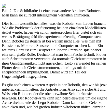
Bild 2. Die Schildkröte ist eine etwas andere Art eines Roboters.
Man kann sie zu recht intelligentem Verhalten animieren.
Dies ist im wesentlichen alles, was ein Roboter zum Leben braucht.
Wie die Problematik der Steuerung bei den einzelnen Modellkästen
gelöst wurde, haben wir schon angesprochen Hier bietet sich ein
weites Betätigungsfeld für experimentierfreudige Computensten.
Denn Roboter zu steuern ist bei weitem nicht alles, was man mit
Bausteinen. Motoren, Sensoren und Computer machen kann. Ein
weiteres Gerät ist zum Beispiel ein Plotter. Präzision spielt dabei
eine sehr große Rolle. Deshalb hat man beim Fischertechnik-Plotter
auch Schrittmotoren verwendet. da normale Gleichstrommotoren in
ihrer Ganggenauigkeit nicht ausreichen. Lego verwendet für seinen
Plotter dennoch Gleichstrommotoren, allerdings mit den
entsprechenden Impulsgebern. Damit wird ein Teil der
Ungenauigkeit ausgeglichen.
Es gibt noch einen weiteren Aspekt in der Robotik, den wir bis jetzt
unberücksichtigt ließen: die Antriebsform. Also auf welche Art und
Weise ein Roboter oder die oben erwähnte Schildkröte sich
bewegen. Der Roboter-Arm kann sich beispielsweise um die eigene
Achse drehen, wie der Lego-Roboter. Dann kann er die Gelenke
abknicken und, wie bei großen Industrie-Robotern üblich, einzelne