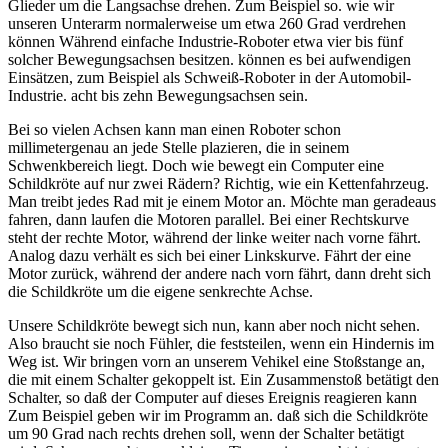
Glieder um die Langsachse drehen. Zum Beispiel so. wie wir
unseren Unterarm normalerweise um etwa 260 Grad verdrehen
können Während einfache Industrie-Roboter etwa vier bis fünf
solcher Bewegungsachsen besitzen. können es bei aufwendigen
Einsätzen, zum Beispiel als Schweiß-Roboter in der Automobil-
Industrie. acht bis zehn Bewegungsachsen sein.
Bei so vielen Achsen kann man einen Roboter schon
millimetergenau an jede Stelle plazieren, die in seinem
Schwenkbereich liegt. Doch wie bewegt ein Computer eine
Schildkröte auf nur zwei Rädern? Richtig, wie ein Kettenfahrzeug.
Man treibt jedes Rad mit je einem Motor an. Möchte man geradeaus
fahren, dann laufen die Motoren parallel. Bei einer Rechtskurve
steht der rechte Motor, während der linke weiter nach vorne fährt.
Analog dazu verhält es sich bei einer Linkskurve. Fährt der eine
Motor zurück, während der andere nach vorn fährt, dann dreht sich
die Schildkröte um die eigene senkrechte Achse.
Unsere Schildkröte bewegt sich nun, kann aber noch nicht sehen.
Also braucht sie noch Fühler, die feststeilen, wenn ein Hindernis im
Weg ist. Wir bringen vorn an unserem Vehikel eine Stoßstange an,
die mit einem Schalter gekoppelt ist. Ein Zusammenstoß betätigt den
Schalter, so daß der Computer auf dieses Ereignis reagieren kann
Zum Beispiel geben wir im Programm an. daß sich die Schildkröte
um 90 Grad nach rechts drehen soll, wenn der Schalter betätigt