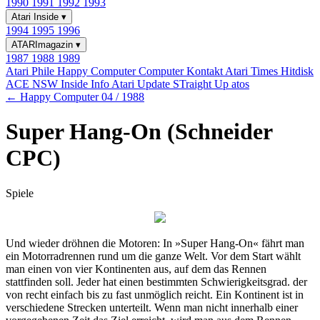
1990
1991
1992
1993
Atari Inside
▾
1994
1995
1996
ATARImagazin
▾
1987
1988
1989
Atari Phile
Happy Computer
Computer Kontakt
Atari Times
Hitdisk
ACE NSW Inside Info
Atari Update
STraight Up
atos
← Happy Computer 04 / 1988
Super Hang-On (Schneider
CPC)
Spiele
Und wieder dröhnen die Motoren: In »Super Hang-On« fährt man
ein Motorradrennen rund um die ganze Welt. Vor dem Start wählt
man einen von vier Kontinenten aus, auf dem das Rennen
stattfinden soll. Jeder hat einen bestimmten Schwierigkeitsgrad. der
von recht einfach bis zu fast unmöglich reicht. Ein Kontinent ist in
verschiedene Strecken unterteilt. Wenn man nicht innerhalb einer