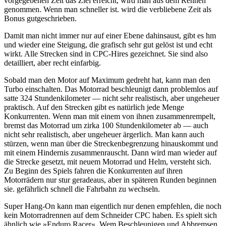
vorgegebenen Zeit das Ziel erreicht, wird man aus dem Rennen
genommen. Wenn man schneller ist. wird die verbliebene Zeit als
Bonus gutgeschrieben.
Damit man nicht immer nur auf einer Ebene dahinsaust, gibt es hm
und wieder eine Steigung, die grafisch sehr gut gelöst ist und echt
wirkt. Alle Strecken sind in CPC-Hires gezeichnet. Sie sind also
detailliert, aber recht einfarbig.
Sobald man den Motor auf Maximum gedreht hat, kann man den
Turbo einschalten. Das Motorrad beschleunigt dann problemlos auf
satte 324 Stundenkilometer — nicht sehr realistisch, aber ungeheuer
praktisch. Auf den Strecken gibt es natürlich jede Menge
Konkurrenten. Wenn man mit einem von ihnen zusammenrempelt,
bremst das Motorrad um zirka 100 Stundenkilometer ab — auch
nicht sehr realistisch, aber ungeheuer ärgerlich. Man kann auch
stürzen, wenn man über die Streckenbegrenzung hinauskommt und
mit einem Hindernis zusammenrauscht. Dann wird man wieder auf
die Strecke gesetzt, mit neuem Motorrad und Helm, versteht sich.
Zu Beginn des Spiels fahren die Konkurrenten auf ihren
Motorrädern nur stur geradeaus, aber in späteren Runden beginnen
sie. gefährlich schnell die Fahrbahn zu wechseln.
Super Hang-On kann man eigentlich nur denen empfehlen, die noch
kein Motorradrennen auf dem Schneider CPC haben. Es spielt sich
ähnlich wie »Enduro Racer«. Wem Beschleunigen und Abbremsen