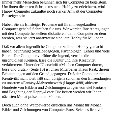
Immer mehr Menschen beginnen sich für Computer zu begeistern.
Um ihnen die ersten Schritte ms neue Hobby zu erleichtern, wird
Happy-Computer zukünftig noch stärker Anwalt der Computer-
Einsteiger sein.
Haben Sie als Einsteiger Probleme mit Ihrem neugekauften
Computer gehabt? Schreiben Sie uns. Wir werden Ihre Anregungen
mit den Computerherstellern diskutieren, damit Computer zu dem
werden, was sie jetzt ansatzweise sind: ein Hobby für Millionen.
Daß vor allem Jugendliche Computer zu ihrem Hobby gemacht
haben, beunruhigt Sozialpädagogen, Psychologen, Lehrer und viele
Eltern. Der Computer verführe die Jugend, verrohe die
unschuldigen Kleinen, lasse die Kultur und ihre Kreativität
verkümmern. Unter der Überschrift »Machen Computer dumm,
böse und brutal« (Seite 10) ist unser Mitarbeiter Klaus Raatz diesen
Behauptungen auf den Grund gegangen. Daß der Computer die
Kreativität nicht tötet, läßt sich übrigens schon an den Einsendungen
zu unserem »Fantasy-Malwettbewerb (Happy 4/88) ablesen:
Hunderte von Bildern und Zeichnungen zeugen von viel Fantasie
und Begabung der Happy-Leser. Die besten werden wir Ihnen
nächsten Monat präsentieren können.
Doch auch ohne Wettbewerbe erreichen uns Monat für Monat
Bilder und Zeichnungen von Computer-Fans. Seien es liebevoll