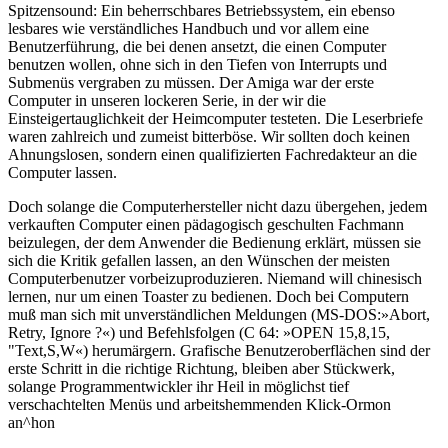
Spitzensound: Ein beherrschbares Betriebssystem, ein ebenso
lesbares wie verständliches Handbuch und vor allem eine
Benutzerführung, die bei denen ansetzt, die einen Computer
benutzen wollen, ohne sich in den Tiefen von Interrupts und
Submenüs vergraben zu müssen. Der Amiga war der erste
Computer in unseren lockeren Serie, in der wir die
Einsteigertauglichkeit der Heimcomputer testeten. Die Leserbriefe
waren zahlreich und zumeist bitterböse. Wir sollten doch keinen
Ahnungslosen, sondern einen qualifizierten Fachredakteur an die
Computer lassen.
Doch solange die Computerhersteller nicht dazu übergehen, jedem
verkauften Computer einen pädagogisch geschulten Fachmann
beizulegen, der dem Anwender die Bedienung erklärt, müssen sie
sich die Kritik gefallen lassen, an den Wünschen der meisten
Computerbenutzer vorbeizuproduzieren. Niemand will chinesisch
lernen, nur um einen Toaster zu bedienen. Doch bei Computern
muß man sich mit unverständlichen Meldungen (MS-DOS:»Abort,
Retry, Ignore ?«) und Befehlsfolgen (C 64: »OPEN 15,8,15,
"Text,S,W«) herumärgern. Grafische Benutzeroberflächen sind der
erste Schritt in die richtige Richtung, bleiben aber Stückwerk,
solange Programmentwickler ihr Heil in möglichst tief
verschachtelten Menüs und arbeitshemmenden Klick-Ormon
an^hon