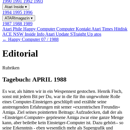
1990
1991
1992
1993
Atari Inside
▾
1994
1995
1996
ATARImagazin
▾
1987
1988
1989
Atari Phile
Happy Computer
Computer Kontakt
Atari Times
Hitdisk
ACE NSW Inside Info
Atari Update
STraight Up
atos
← Happy Computer 07 / 1988
Editorial
Rubriken
Tagebuch: APRIL 1988
Es war, als hätten wir in ein Wespennest gestochen. Henrik Fisch,
sonst mit jedem Bit per Du, war in die für ihn ungewohnte Rolle
eines Computer-Einsteigers geschlüpft und erzählte seine
anstrengenden Erfahrungen mit semer »exzentrischen Freundin«
Amiga. Ziel seines pointierten Beitrags: Aufzudecken, daß der als
»Einsteiger-Computer« gepriesene Amiga zwar eine ganze Menge
kann, aber beileibe kein Einsteiger-Computer ist. Dazu gehört-- so
seine Erkenntnis - eben wesentlich mehr als Supergrafik und