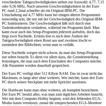
verschiedene Taktgeschwindigkeiten stehen zur Auswahl: 4,77, 7,15
oder 9,56 MHz. Nach unserem Geschwindigkeitstest ist der Euro
PC rund 2,2mal schneller als ein Original-IBM-PC. Die
Umschaltung auf 4,77 MHz kann bei einigen älteren Programmen
notwendig sein, die nur mit der Geschwindigkeit des Original-IBM-
PC funktionieren. Die Geschwindigkeit läßt sich durch eine
Tastenkombination verändern, während ein Programm läuft. Man
kann zwar auch das Setup-Programm jederzeit aufrufen, doch das
birgt zwei Nachteile. Erstens löst es nach dem Ändern der
Taktgeschwindigkeit einen Reset aus und zweitens löscht es
zumindest den Bildschirm, wenn man es verläßt.
Diese Nachteile wiegen nicht schwer, da man das Setup-Programm
nur selten braucht. Es dient vor allem dazu, die Grundeinstellung
festzulegen, die man nach dem Einschalten des Computers möchte.
Alle Parameter werden dauerhaft gespeichert.
Der Euro PC verfügt über 512 KByte RAM. Das ist zwar nicht das
Maximum, es langt aber ohne weiteres. Wer möchte, kann den Euro
PC durch seinen Steckplatz mit mehr Speicher ausrüsten.
Die Hardware kann man ohne weiteres, als komplett bezeichnen.
Der Euro PC besitzt alles, was man zum täglichen Arbeiten braucht.
Wer mit dem Computer-Hobby beginnt, wird den fehlenden EGA-
Modus kaum vermissen, zumal die entsprechenden EGA-Monitore