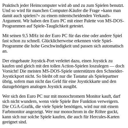
Praktisch jeder Heimcomputer wird ab und zu zum Spielen benutzt.
Und so wird für manchen Computer-Käufer die Frage »kann man
damit auch spielen?« zu einem mitentscheidenden Verkaufs-
Argument. Wir haben den Euro PC mit einer Palette von MS-DOS-
Programmen auf Spiele-Tauglichkeit getestet.
Mit seinen 9,5 MHz ist der Euro PC für das eine oder andere Spiel
fast schon zu schnell. Glücklicherweise erkennen viele Spiel-
Programme die hohe Geschwindigkeit und passen sich automatisch
an.
Der eingebaute Joystick-Port verleitet dazu, einen Joystick zu
kaufen und gleich mit den tollen Action-Spielen loszulegen — doch
Vorsicht! Die meisten MS-DOS-Spiele unterstützen den Schneider-
Joystickport nicht. So bleibt oft nur die Tastatur als Spielepartner
übrig, sofern man nicht das Geld für eine Joystickkarte und den
dazugehörigen analogen Joystick ausgibt.
Wer sich den Euro PC nur mit monochromem Monitor kauft, darf
sich nicht wundern, wenn viele Spiele ihre Funktion verweigern.
Die CGA-Grafik, die viele Spiele benötigen, wird nur mit einem
Farbmonitor angezeigt. Wer nur monochrom in die Röhre guckt,
kann sich nur solche Spiele kaufen, die auch für Hercules-Karten
geeignet sind.