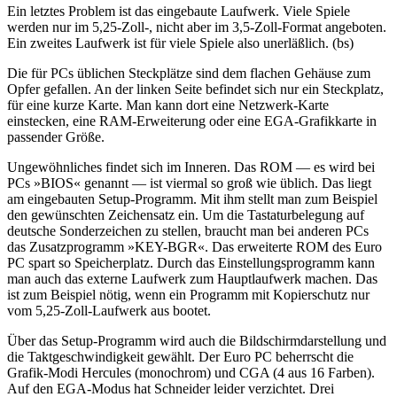
Ein letztes Problem ist das eingebaute Laufwerk. Viele Spiele
werden nur im 5,25-Zoll-, nicht aber im 3,5-Zoll-Format angeboten.
Ein zweites Laufwerk ist für viele Spiele also unerläßlich. (bs)
Die für PCs üblichen Steckplätze sind dem flachen Gehäuse zum
Opfer gefallen. An der linken Seite befindet sich nur ein Steckplatz,
für eine kurze Karte. Man kann dort eine Netzwerk-Karte
einstecken, eine RAM-Erweiterung oder eine EGA-Grafikkarte in
passender Größe.
Ungewöhnliches findet sich im Inneren. Das ROM — es wird bei
PCs »BIOS« genannt — ist viermal so groß wie üblich. Das liegt
am eingebauten Setup-Programm. Mit ihm stellt man zum Beispiel
den gewünschten Zeichensatz ein. Um die Tastaturbelegung auf
deutsche Sonderzeichen zu stellen, braucht man bei anderen PCs
das Zusatzprogramm »KEY-BGR«. Das erweiterte ROM des Euro
PC spart so Speicherplatz. Durch das Einstellungsprogramm kann
man auch das externe Laufwerk zum Hauptlaufwerk machen. Das
ist zum Beispiel nötig, wenn ein Programm mit Kopierschutz nur
vom 5,25-Zoll-Laufwerk aus bootet.
Über das Setup-Programm wird auch die Bildschirmdarstellung und
die Taktgeschwindigkeit gewählt. Der Euro PC beherrscht die
Grafik-Modi Hercules (monochrom) und CGA (4 aus 16 Farben).
Auf den EGA-Modus hat Schneider leider verzichtet. Drei