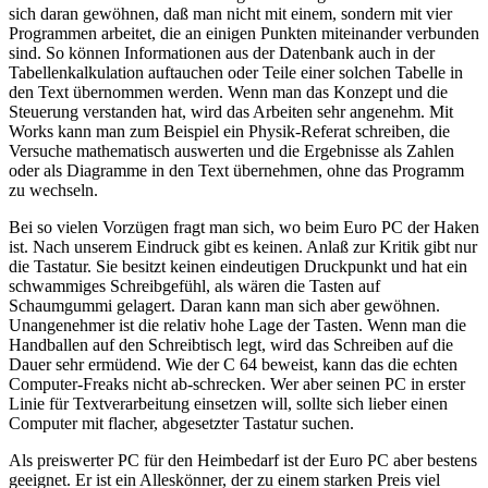
sich daran gewöhnen, daß man nicht mit einem, sondern mit vier
Programmen arbeitet, die an einigen Punkten miteinander verbunden
sind. So können Informationen aus der Datenbank auch in der
Tabellenkalkulation auftauchen oder Teile einer solchen Tabelle in
den Text übernommen werden. Wenn man das Konzept und die
Steuerung verstanden hat, wird das Arbeiten sehr angenehm. Mit
Works kann man zum Beispiel ein Physik-Referat schreiben, die
Versuche mathematisch auswerten und die Ergebnisse als Zahlen
oder als Diagramme in den Text übernehmen, ohne das Programm
zu wechseln.
Bei so vielen Vorzügen fragt man sich, wo beim Euro PC der Haken
ist. Nach unserem Eindruck gibt es keinen. Anlaß zur Kritik gibt nur
die Tastatur. Sie besitzt keinen eindeutigen Druckpunkt und hat ein
schwammiges Schreibgefühl, als wären die Tasten auf
Schaumgummi gelagert. Daran kann man sich aber gewöhnen.
Unangenehmer ist die relativ hohe Lage der Tasten. Wenn man die
Handballen auf den Schreibtisch legt, wird das Schreiben auf die
Dauer sehr ermüdend. Wie der C 64 beweist, kann das die echten
Computer-Freaks nicht ab-schrecken. Wer aber seinen PC in erster
Linie für Textverarbeitung einsetzen will, sollte sich lieber einen
Computer mit flacher, abgesetzter Tastatur suchen.
Als preiswerter PC für den Heimbedarf ist der Euro PC aber bestens
geeignet. Er ist ein Alleskönner, der zu einem starken Preis viel