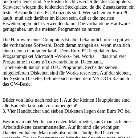
noch sehr teuer sind. Sie kosten leicht zwei Drittel des Computers.
Schwerer wiegen die fehlenden Steckplätze, da die Zusatzkarten ein
fester Bestandteil des PC-Konzepts sind. Wer sich einen Euro PC
kauft, muß sich darüber im klaren sein, daß er die meisten
Erweiterungen nicht verwenden kann. Die vorhandene Hardware
genügt aber, um die meisten Programme zu nutzen.
Die Hardware eines Computers ist aber bekanntlich nur so gut wie
die vorhandene Software. Doch daran mangelt es, wenn man sich
einen neuen Computer kauft. Dem Euro PC liegt daher das
Programmpaket Microsoft »Works« bei. Works — das sind vier
Programme in einem: Textverarbeitung, Datenbank,
Tabellenkalkulation und DFÜ-Programm. Sechs der sieben
mitgelieferten Disketten sind für Works reserviert. Auf der siebten,
der System-Diskette, befindet sich neben dem MS-DOS 3.3 auch
das GW-Basic.
Bilder von links nach rechts: 1. Auf der kleinen Hauptplatine sind
alle Bauteile kompakt zusammengefaßt
3. Vier Handbücher und sieben Disketten liegen dem Euro PC bei
Bevor man mit Works zum ersten Mal arbeitet, muß man sich eine
Arbeitsdiskette zusammenstellen. Auf ihr sind alle wichtigen
Dateien enthalten. Man muß also nicht ständig die Disketten