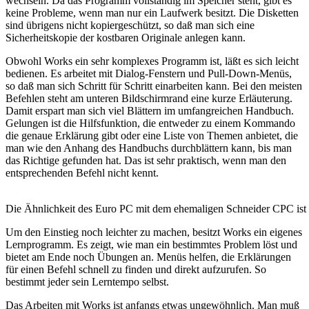
wechseln. Da das Programm vollständig im Speicher steht, gibt es
keine Probleme, wenn man nur ein Laufwerk besitzt. Die Disketten
sind übrigens nicht kopiergeschützt, so daß man sich eine
Sicherheitskopie der kostbaren Originale anlegen kann.
Obwohl Works ein sehr komplexes Programm ist, läßt es sich leicht
bedienen. Es arbeitet mit Dialog-Fenstern und Pull-Down-Menüs,
so daß man sich Schritt für Schritt einarbeiten kann. Bei den meisten
Befehlen steht am unteren Bildschirmrand eine kurze Erläuterung.
Damit erspart man sich viel Blättern im umfangreichen Handbuch.
Gelungen ist die Hilfsfunktion, die entweder zu einem Kommando
die genaue Erklärung gibt oder eine Liste von Themen anbietet, die
man wie den Anhang des Handbuchs durchblättern kann, bis man
das Richtige gefunden hat. Das ist sehr praktisch, wenn man den
entsprechenden Befehl nicht kennt.
Die Ähnlichkeit des Euro PC mit dem ehemaligen Schneider CPC ist
Um den Einstieg noch leichter zu machen, besitzt Works ein eigenes
Lernprogramm. Es zeigt, wie man ein bestimmtes Problem löst und
bietet am Ende noch Übungen an. Menüs helfen, die Erklärungen
für einen Befehl schnell zu finden und direkt aufzurufen. So
bestimmt jeder sein Lerntempo selbst.
Das Arbeiten mit Works ist anfangs etwas ungewöhnlich. Man muß