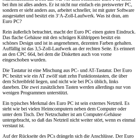
bei ihm ist alles anders. Er ist nicht nur einfach ein preiswerter PC,
sondern er sieht anders aus, arbeitet schneller, ist mit guter Software
ausgestattet und besitzt ein 3‘A-Zoll-Laufwerk. Was ist dran, am
Euro PC?
Rein äußerlich betrachtet, macht der Euro PC einen guten Eindruck.
Das flache Gehäuse mit den schrägen Kühlrippen besitzt ein
schönes Design und ist in angenehmen, dezenten Farben gehalten.
Auffällig ist das 3,5-Zoll-Laufwerk an der rechten Seite. Es erinnert
an den CPC 664, bei dem die Disketten auch von vorne
eingeschoben wurden.
Die Tastatur ist eine Mischung aus PC- und AT-Tastatur. Der Euro
PC besitzt wie ein AT zwölf statt zehn Funktionstasten, die über
dem Schreibfeld liegen, und nicht wie bei PCs üblich, links
daneben. Die zwei zusätzlichen Tasten werden allerdings nur von
wenigen Programmen unterstützt.
Ein typisches Merkmal des Euro PC ist sein externes Netzteil. Es
steht wie bei vielen Heimcomputern neben dem Computer oder
unter dem Tisch. Der Netzschalter ist am Computer-Gehäuse
untergebracht, so daß das Netzteil nicht weiter stört, wenn es einmal
verstaut ist.
Auf der Rückseite des PCs drängeln sich die Anschlüsse. Der Euro