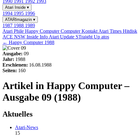
1990
1991
1992
1993
Atari Inside
▾
1994
1995
1996
ATARImagazin
▾
1987
1988
1989
Atari Phile
Happy Computer
Computer Kontakt
Atari Times
Hitdisk
ACE NSW Inside Info
Atari Update
STraight Up
atos
← Happy Computer 1988
Ausgabe:
09
Jahr:
1988
Erschienen:
16.08.1988
Seiten:
160
Artikel in Happy Computer –
Ausgabe 09 (1988)
Aktuelles
Atari-News
15