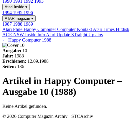
1990
1991
1992
1993
Atari Inside
▾
1994
1995
1996
ATARImagazin
▾
1987
1988
1989
Atari Phile
Happy Computer
Computer Kontakt
Atari Times
Hitdisk
ACE NSW Inside Info
Atari Update
STraight Up
atos
← Happy Computer 1988
Ausgabe:
10
Jahr:
1988
Erschienen:
12.09.1988
Seiten:
136
Artikel in Happy Computer –
Ausgabe 10 (1988)
Keine Artikel gefunden.
© 2026 Computer Magazin Archiv - STCArchiv