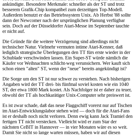
ankündigte. Besondere Merkmale: schneller als der ST und trotz
besserem Grafik-Chip kompatibel zum derzeitigen Top-Modell.
Außerdem benutzt er das Betriebssystem Unix. Ab Herbst '88 sollte
dann der Newcomer nach der ursprünglichen Planung verfügbar
sein. Doch auf der Düsseldorfer Atari-Messe im September tauchte
er nicht auf.
Die Gründe für die weitere Verzögerung sind allerdings nicht
technischer Natur. Vielmehr vermuten intime Atari-Kenner, daß
lediglich strategische Überlegungen den TT fürs erste wieder in der
Schublade verschwinden lassen. Ein Super-ST würde nämlich die
Käufer vor Weihnachten schlicht-weg verunsichern. Wer kauft sich
schon einen "alten" ST, wenn der "neue" bereits angekündigt ist?
Die Sorge um den ST ist nur schwer zu verstehen. Nach bisherigen
Angaben wird der TT drei- bis fünfmal soviel kosten wie ein 1040
ST, der etwa 1800 Mark kostet. Als Nachfolger ist er daher zu teuer,
obwohl der TT als hochkarätiger Unix-Computer sehr preiswert ist.
Es ist zwar schade, daß das neue Flaggschiff vorerst nur auf Tischen
im Atari-Entwicklungslabor stehen wird — doch für die Atari-Fans
ist er deshalb noch nicht verloren. Denn ewig kann Jack Tramiel den
fertigen TT nicht verstecken. Vielleicht wird er zum Star der
nächsten CeBIT in Hannover — in vier Monaten wäre es so weit.
Damit Sie nicht so lange warten müssen, haben wir auf diesen