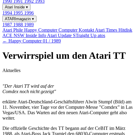
1990
1991
1992
1993
Atari Inside
▾
1994
1995
1996
ATARImagazin
▾
1987
1988
1989
Atari Phile
Happy Computer
Computer Kontakt
Atari Times
Hitdisk
ACE NSW Inside Info
Atari Update
STraight Up
atos
← Happy Computer 01 / 1989
Verwirrspiel um den Atari TT
Aktuelles
"Der Atari TT wird auf der
Comdex noch nicht gezeigt"
erklärte Atari-Deutschland-Geschäftsführer Alwin Stumpf (Bild) am
11. November, vier Tage vor der Computer-Messe "Comdex” in Las
Vegas/USA. Das Warten auf den neuen Atari-Computer geht also
weiter.
Die offizielle Geschichte des TT begann auf der CeBIT im März
1988, als Atari-Boss Jack Tramiel den 68030-Computer erstmals