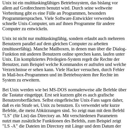
Unix ist ein multitaskingfähiges Betriebssystem, das bislang vor
allem auf Großrechnern benutzt wird. Durch seine weltweite
Verbreitung gibt es eine Fülle an Programmen, besonders
Programmiersprachen. Viele Software-Entwickler verwenden
schnelle Unix-Computer, um auf ihnen Programme für andere
Computer zu entwickeln.
Unix ist nicht nur multitaskingfähig, sondern erlaubt auch mehreren
Benutzern parallel auf dem gleichen Computer zu arbeiten
(multiuserfähig). Manche Mailboxen, in denen man über die Dialog-
Funktion mit anderen Benutzern online sprechen kann, laufen unter
Unix. Ein kompliziertes Privilegien-System regelt die Rechte der
Benutzer, zum Beispiel welche Kommandos er aufrufen und welche
Verzeichnisse er sehen kann. Viele Hacker versuchen, durch Fehler
in Mail-box-Programmen und im Betriebssystem ihre Rechte im
System zu erweitern.
Bei Unix werden wie bei MS-DOS normalerweise alle Befehle über
die Tastatur eingetippt. Erst seit kurzem gibt es auch grafische
Benutzeroberflächen. Selbst eingefleischte Unix-Fans sagen daher,
daß es ein Strafe sei, Unix zu benutzen. Es verwendet sehr kurze
Befehle, die meist Abkürzungen sind. So zeigt man mit dem Befehl
"LS" (für List) das Directory an. Mit verschiedenen Parametern
nutzt man zusätzliche Funktionen des Befehls, zum Beispiel zeigt
"LS -A" die Dateien im Directory mit Länge und dem Datum der