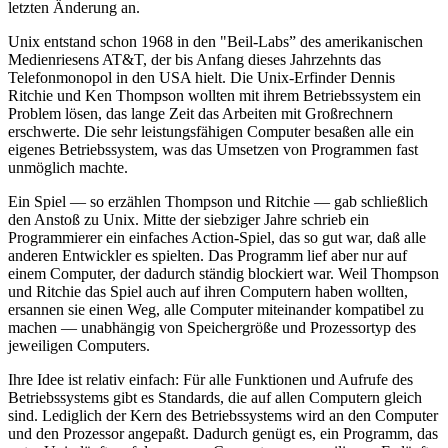
letzten Änderung an.
Unix entstand schon 1968 in den "Beil-Labs” des amerikanischen
Medienriesens AT&T, der bis Anfang dieses Jahrzehnts das
Telefonmonopol in den USA hielt. Die Unix-Erfinder Dennis
Ritchie und Ken Thompson wollten mit ihrem Betriebssystem ein
Problem lösen, das lange Zeit das Arbeiten mit Großrechnern
erschwerte. Die sehr leistungsfähigen Computer besaßen alle ein
eigenes Betriebssystem, was das Umsetzen von Programmen fast
unmöglich machte.
Ein Spiel — so erzählen Thompson und Ritchie — gab schließlich
den Anstoß zu Unix. Mitte der siebziger Jahre schrieb ein
Programmierer ein einfaches Action-Spiel, das so gut war, daß alle
anderen Entwickler es spielten. Das Programm lief aber nur auf
einem Computer, der dadurch ständig blockiert war. Weil Thompson
und Ritchie das Spiel auch auf ihren Computern haben wollten,
ersannen sie einen Weg, alle Computer miteinander kompatibel zu
machen — unabhängig von Speichergröße und Prozessortyp des
jeweiligen Computers.
Ihre Idee ist relativ einfach: Für alle Funktionen und Aufrufe des
Betriebssystems gibt es Standards, die auf allen Computern gleich
sind. Lediglich der Kern des Betriebssystems wird an den Computer
und den Prozessor angepaßt. Dadurch genügt es, ein Programm, das