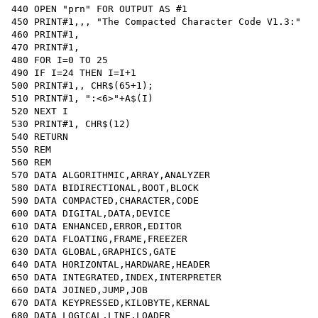
440 OPEN "prn" FOR OUTPUT AS #1

450 PRINT#1,,, "The Compacted Character Code V1.3:"

460 PRINT#1,

470 PRINT#1,

480 FOR I=0 TO 25

490 IF I=24 THEN I=I+1

500 PRINT#1,, CHR$(65+1);

510 PRINT#1, ":<6>"+A$(I)

520 NEXT I

530 PRINT#1, CHR$(12)

540 RETURN 

550 REM 

560 REM

570 DATA ALGORITHMIC,ARRAY,ANALYZER

580 DATA BIDIRECTIONAL,BOOT,BLOCK

590 DATA COMPACTED,CHARACTER,CODE

600 DATA DIGITAL,DATA,DEVICE

610 DATA ENHANCED,ERROR,EDITOR

620 DATA FLOATING,FRAME,FREEZER

630 DATA GLOBAL,GRAPHICS,GATE

640 DATA HORIZONTAL,HARDWARE,HEADER

650 DATA INTEGRATED,INDEX,INTERPRETER

660 DATA JOINED,JUMP,JOB

670 DATA KEYPRESSED,KILOBYTE,KERNAL

680 DATA LOGICAL,LINE,LOADER
