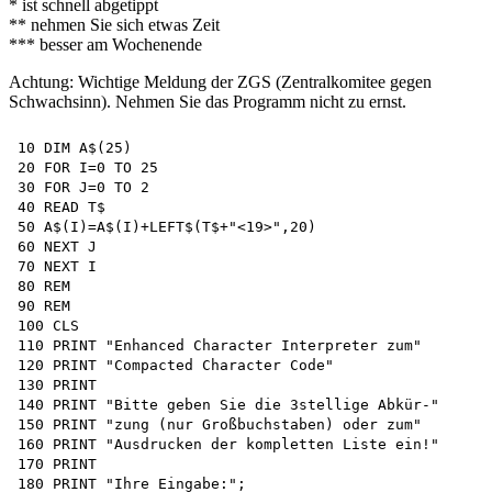
* ist schnell abgetippt
** nehmen Sie sich etwas Zeit
*** besser am Wochenende
Achtung: Wichtige Meldung der ZGS (Zentralkomitee gegen
Schwachsinn). Nehmen Sie das Programm nicht zu ernst.
10 DIM A$(25)

20 FOR I=0 TO 25 

30 FOR J=0 TO 2 

40 READ T$

50 A$(I)=A$(I)+LEFT$(T$+"<19>",20)

60 NEXT J

70 NEXT I

80 REM

90 REM

100 CLS

110 PRINT "Enhanced Character Interpreter zum"

120 PRINT "Compacted Character Code"

130 PRINT

140 PRINT "Bitte geben Sie die 3stellige Abkür-"

150 PRINT "zung (nur Großbuchstaben) oder zum"

160 PRINT "Ausdrucken der kompletten Liste ein!"

170 PRINT

180 PRINT "Ihre Eingabe:";
