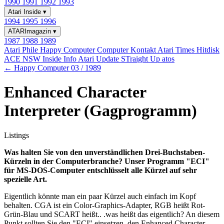
1990
1991
1992
1993
Atari Inside
▾
1994
1995
1996
ATARImagazin
▾
1987
1988
1989
Atari Phile
Happy Computer
Computer Kontakt
Atari Times
Hitdisk
ACE NSW Inside Info
Atari Update
STraight Up
atos
← Happy Computer 03 / 1989
Enhanced Character
Interpreter (Gagprogramm)
Listings
Was halten Sie von den unverständlichen Drei-Buchstaben-
Kürzeln in der Computerbranche? Unser Programm "ECI"
für MS-DOS-Computer entschlüsselt alle Kürzel auf sehr
spezielle Art.
Eigentlich könnte man ein paar Kürzel auch einfach im Kopf
behalten. CGA ist ein Color-Graphics-Adapter, RGB heißt Rot-
Grün-Blau und SCART heißt.. .was heißt das eigentlich? An diesem
Punkt sollten Sie den "ECI" einsetzen, den Enhanced Character