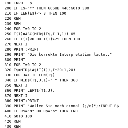
190 INPUT E$

200 IF E$="*" THEN GOSUB 440:GOTO 380 

210 IF LEN(E$)<> 3 THEN 100 

220 REM 

230 REM

240 FOR I=0 TO 2

250 T(I)=ASC(MID$(E$,I+1,1))-65

260 IF T(I)<0 OR T(I)>25 THEN 100

270 NEXT I

280 PRINT:PRINT

290 PRINT "Die korrekte Interpretation lautet:"

300 PRINT

310 FOR I=0 TO 2

320 T$=MID$(A$(T(I)),I*20+1,20)

330 FOR J=1 TO LEN(T$)

340 IF MID$(T$,J,1)=" " THEN 360 

350 NEXT J

360 PRINT LEFT$(T$,J);

370 NEXT I 

380 PRINT:PRINT

390 PRINT "Wollen Sie noch einmal (j/n)";:INPUT R$

400 IF R$="N" OR R$="n" THEN END 

410 GOTO 100 

420 REM 

430 REM
