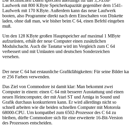
Die technischen Daten sprechen allerdings für das 3,5-Zoll-
Laufwerk mit 800 KByte Speicherkapazität gegenüber dem 1541-
Laufwerk mit 170 KByte. Außerdem kann das neue Laufwerk
booten, also Programme direkt nach dem Einschalten von Diskette
laden, ohne daß man, wie bisher beim C 64, einen Befehl eingeben
muß.
Um den 128 KByte großen Hauptspeicher auf maximal 1 MByte
aufzurüsten, erhält der neue Computer einen zusätzlichen
Modulschacht. Auch die Tastatur wird im Vergleich zum C 64
verbessert und mit Umlauten und deutschen Sonderzeichen
versehen.
Der neue C 64 hat erstaunliche Grafikfähigkeiten: Für seine Bilder k
er 256 Farben verwenden.
Das Ziel von Commodore ist damit klar: Man bekommt zwei
Computer in einem: einen C 64 mit besserer Ausstattung und einen
neuen Heimcomputer, der mit Atari ST und Amiga in Sound und
Grafik durchaus konkurrieren kann. Er wird allerdings nicht so
schnell arbeiten wie die beiden schnellen Computer mit Motorola
68000-CPU. Um kompatibel zum 6502-Prozessor des C 64 zu
bleiben, dürfte Commodore sich für eine erweiterte 16-Bit-Version
des Prozessors entscheiden.