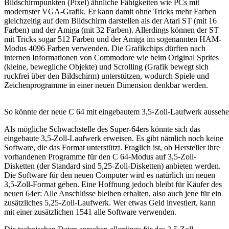
Bildschirmpunkten (Pixel) ähnliche Fähigkeiten wie PCs mit
modernster VGA-Grafik. Er kann damit ohne Tricks mehr Farben
gleichzeitig auf dem Bildschirm darstellen als der Atari ST (mit 16
Farben) und der Amiga (mit 32 Farben). Allerdings können der ST
mit Tricks sogar 512 Farben und der Amiga im sogenannten HAM-
Modus 4096 Farben verwenden. Die Grafikchips dürften nach
internen Informationen von Commodore wie beim Original Sprites
(kleine, bewegliche Objekte) und Scrolling (Grafik bewegt sich
ruckfrei über den Bildschirm) unterstützen, wodurch Spiele und
Zeichenprogramme in einer neuen Dimension denkbar werden.
So könnte der neue C 64 mit eingebautem 3,5-Zoll-Laufwerk ausseh
Als mögliche Schwachstelle des Super-64ers könnte sich das
eingebaute 3,5-Zoll-Laufwerk erweisen. Es gibt nämlich noch keine
Software, die das Format unterstützt. Fraglich ist, ob Hersteller ihre
vorhandenen Programme für den C 64-Modus auf 3,5-Zoll-
Disketten (der Standard sind 5,25-Zoll-Disketten) anbieten werden.
Die Software für den neuen Computer wird es natürlich im neuen
3,5-Zoll-Format geben. Eine Hoffnung jedoch bleibt für Käufer des
neuen 64er: Alle Anschlüsse bleiben erhalten, also auch jene für ein
zusätzliches 5,25-Zoll-Laufwerk. Wer etwas Geld investiert, kann
mit einer zusätzlichen 1541 alle Software verwenden.