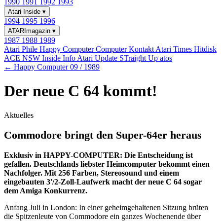
1990
1991
1992
1993
Atari Inside
▾
1994
1995
1996
ATARImagazin
▾
1987
1988
1989
Atari Phile
Happy Computer
Computer Kontakt
Atari Times
Hitdisk
ACE NSW Inside Info
Atari Update
STraight Up
atos
← Happy Computer 09 / 1989
Der neue C 64 kommt!
Aktuelles
Commodore bringt den Super-64er heraus
Exklusiv in HAPPY-COMPUTER: Die Entscheidung ist
gefallen. Deutschlands liebster Heimcomputer bekommt einen
Nachfolger. Mit 256 Farben, Stereosound und einem
eingebauten 3'/2-Zoll-Laufwerk macht der neue C 64 sogar
dem Amiga Konkurrenz.
Anfang Juli in London: In einer geheimgehaltenen Sitzung brüten
die Spitzenleute von Commodore ein ganzes Wochenende über