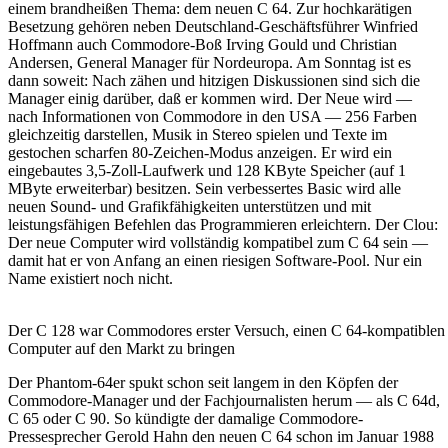
einem brandheißen Thema: dem neuen C 64. Zur hochkarätigen
Besetzung gehören neben Deutschland-Geschäftsführer Winfried
Hoffmann auch Commodore-Boß Irving Gould und Christian
Andersen, General Manager für Nordeuropa. Am Sonntag ist es
dann soweit: Nach zähen und hitzigen Diskussionen sind sich die
Manager einig darüber, daß er kommen wird. Der Neue wird —
nach Informationen von Commodore in den USA — 256 Farben
gleichzeitig darstellen, Musik in Stereo spielen und Texte im
gestochen scharfen 80-Zeichen-Modus anzeigen. Er wird ein
eingebautes 3,5-Zoll-Laufwerk und 128 KByte Speicher (auf 1
MByte erweiterbar) besitzen. Sein verbessertes Basic wird alle
neuen Sound- und Grafikfähigkeiten unterstützen und mit
leistungsfähigen Befehlen das Programmieren erleichtern. Der Clou:
Der neue Computer wird vollständig kompatibel zum C 64 sein —
damit hat er von Anfang an einen riesigen Software-Pool. Nur ein
Name existiert noch nicht.
Der C 128 war Commodores erster Versuch, einen C 64-kompatiblen
Computer auf den Markt zu bringen
Der Phantom-64er spukt schon seit langem in den Köpfen der
Commodore-Manager und der Fachjournalisten herum — als C 64d,
C 65 oder C 90. So kündigte der damalige Commodore-
Pressesprecher Gerold Hahn den neuen C 64 schon im Januar 1988