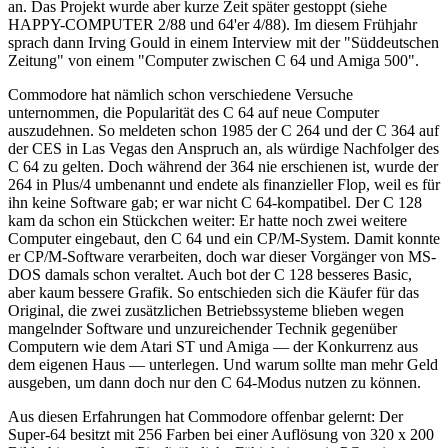
an. Das Projekt wurde aber kurze Zeit später gestoppt (siehe
HAPPY-COMPUTER 2/88 und 64'er 4/88). Im diesem Frühjahr
sprach dann Irving Gould in einem Interview mit der "Süddeutschen
Zeitung" von einem "Computer zwischen C 64 und Amiga 500".
Commodore hat nämlich schon verschiedene Versuche
unternommen, die Popularität des C 64 auf neue Computer
auszudehnen. So meldeten schon 1985 der C 264 und der C 364 auf
der CES in Las Vegas den Anspruch an, als würdige Nachfolger des
C 64 zu gelten. Doch während der 364 nie erschienen ist, wurde der
264 in Plus/4 umbenannt und endete als finanzieller Flop, weil es für
ihn keine Software gab; er war nicht C 64-kompatibel. Der C 128
kam da schon ein Stückchen weiter: Er hatte noch zwei weitere
Computer eingebaut, den C 64 und ein CP/M-System. Damit konnte
er CP/M-Software verarbeiten, doch war dieser Vorgänger von MS-
DOS damals schon veraltet. Auch bot der C 128 besseres Basic,
aber kaum bessere Grafik. So entschieden sich die Käufer für das
Original, die zwei zusätzlichen Betriebssysteme blieben wegen
mangelnder Software und unzureichender Technik gegenüber
Computern wie dem Atari ST und Amiga — der Konkurrenz aus
dem eigenen Haus — unterlegen. Und warum sollte man mehr Geld
ausgeben, um dann doch nur den C 64-Modus nutzen zu können.
Aus diesen Erfahrungen hat Commodore offenbar gelernt: Der
Super-64 besitzt mit 256 Farben bei einer Auflösung von 320 x 200