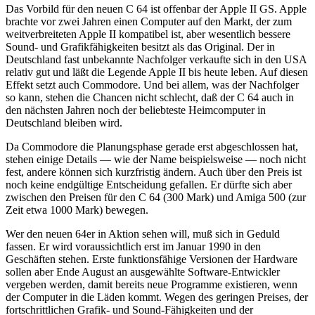
Das Vorbild für den neuen C 64 ist offenbar der Apple II GS. Apple
brachte vor zwei Jahren einen Computer auf den Markt, der zum
weitverbreiteten Apple II kompatibel ist, aber wesentlich bessere
Sound- und Grafikfähigkeiten besitzt als das Original. Der in
Deutschland fast unbekannte Nachfolger verkaufte sich in den USA
relativ gut und läßt die Legende Apple II bis heute leben. Auf diesen
Effekt setzt auch Commodore. Und bei allem, was der Nachfolger
so kann, stehen die Chancen nicht schlecht, daß der C 64 auch in
den nächsten Jahren noch der beliebteste Heimcomputer in
Deutschland bleiben wird.
Da Commodore die Planungsphase gerade erst abgeschlossen hat,
stehen einige Details — wie der Name beispielsweise — noch nicht
fest, andere können sich kurzfristig ändern. Auch über den Preis ist
noch keine endgültige Entscheidung gefallen. Er dürfte sich aber
zwischen den Preisen für den C 64 (300 Mark) und Amiga 500 (zur
Zeit etwa 1000 Mark) bewegen.
Wer den neuen 64er in Aktion sehen will, muß sich in Geduld
fassen. Er wird voraussichtlich erst im Januar 1990 in den
Geschäften stehen. Erste funktionsfähige Versionen der Hardware
sollen aber Ende August an ausgewählte Software-Entwickler
vergeben werden, damit bereits neue Programme existieren, wenn
der Computer in die Läden kommt. Wegen des geringen Preises, der
fortschrittlichen Grafik- und Sound-Fähigkeiten und der