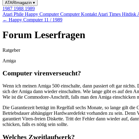
ATARImagazin
▾
1987
1988
1989
Atari Phile
Happy Computer
Computer Kontakt
Atari Times
Hitdisk
← Happy Computer 11 / 1989
Forum Leserfragen
Ratgeber
Amiga
Computer virenverseucht?
Wenn ich meinen Amiga 500 einschalte, dann passiert oft gar nichts.
sich der Amiga dann wieder einschalten. Wie lange gibt es auf den 
Wie ist die Commodore-Anschrift, falls man den Amiga einschicken 
Die Garantiezeit beträgt im Regelfall sechs Monate, so lange gilt di
Betriebsdauer abhängiger Hardwaredefekt vorhanden zu sein. Denn 
garantiert Viren-freien Diskette. Tritt der Fehler dann wieder auf,
schicken, falls es nötig sein sollte.
Welches Zweitlaufwerk?