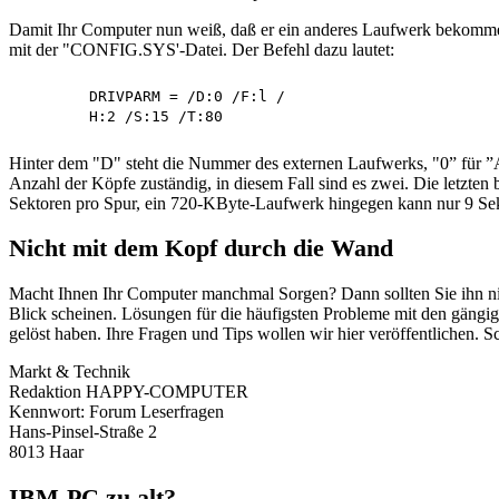
Damit Ihr Computer nun weiß, daß er ein anderes Laufwerk bekomme
mit der "CONFIG.SYS'-Datei. Der Befehl dazu lautet:
	DRIVPARM = /D:0 /F:l /

Hinter dem "D" steht die Nummer des externen Laufwerks, "0” für ”A"
Anzahl der Köpfe zuständig, in diesem Fall sind es zwei. Die letzte
Sektoren pro Spur, ein 720-KByte-Laufwerk hingegen kann nur 9 Sekt
Nicht mit dem Kopf durch die Wand
Macht Ihnen Ihr Computer manchmal Sorgen? Dann sollten Sie ihn nich
Blick scheinen. Lösungen für die häufigsten Probleme mit den gängi
gelöst haben. Ihre Fragen und Tips wollen wir hier veröffentlichen. S
Markt & Technik
Redaktion HAPPY-COMPUTER
Kennwort: Forum Leserfragen
Hans-Pinsel-Straße 2
8013 Haar
IBM-PC zu alt?