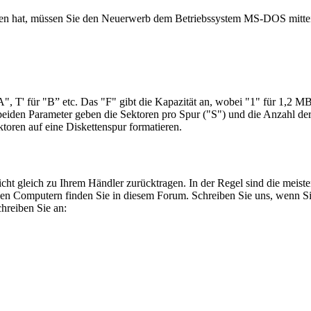
n hat, müssen Sie den Neuerwerb dem Betriebssystem MS-DOS mitteil
, T' für "B” etc. Das "F" gibt die Kapazität an, wobei "1" für 1,2 MB
n beiden Parameter geben die Sektoren pro Spur ("S") und die Anzahl d
oren auf eine Diskettenspur formatieren.
t gleich zu Ihrem Händler zurücktragen. In der Regel sind die meiste
gen Computern finden Sie in diesem Forum. Schreiben Sie uns, wenn Si
chreiben Sie an: