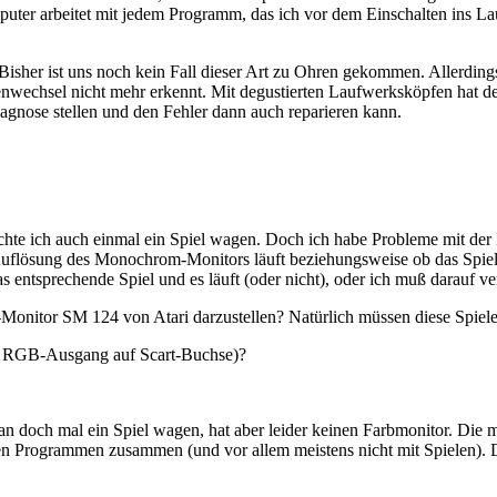
puter arbeitet mit jedem Programm, das ich vor dem Einschalten ins La
sher ist uns noch kein Fall dieser Art zu Ohren gekommen. Allerdings d
wechsel nicht mehr erkennt. Mit degustierten Laufwerksköpfen hat de
agnose stellen und den Fehler dann auch reparieren kann.
te ich auch einmal ein Spiel wagen. Doch ich habe Probleme mit der K
Auflösung des Monochrom-Monitors läuft beziehungsweise ob das Spiel in
 entsprechende Spiel und es läuft (oder nicht), oder ich muß darauf v
Monitor SM 124 von Atari darzustellen? Natürlich müssen diese Spiele
on RGB-Ausgang auf Scart-Buchse)?
n doch mal ein Spiel wagen, hat aber leider keinen Farbmonitor. Die m
allen Programmen zusammen (und vor allem meistens nicht mit Spielen