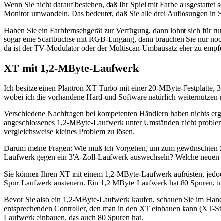
Wenn Sie nicht darauf bestehen, daß Ihr Spiel mit Farbe ausgestatt
Monitor umwandeln. Das bedeutet, daß Sie alle drei Auflösungen in
Haben Sie ein Farbfernsehgerät zur Verfügung, dann lohnt sich für r
sogar eine Scartbuchse mit RGB-Eingang, dann brauchen Sie nur noch
da ist der TV-Modulator oder der Multiscan-Umbausatz eher zu empf
XT mit 1,2-MByte-Laufwerk
Ich besitze einen Plantron XT Turbo mit einer 20-MByte-Festplatte,
wobei ich die vorhandene Hard-und Software natürlich weiternutzen
Verschiedene Nachfragen bei kompetenten Händlern haben nichts ergeb
angeschlossenes 1,2-MByte-Laufwerk unter Umständen nicht probleml
vergleichsweise kleines Problem zu lösen.
Darum meine Fragen: Wie muß ich Vorgehen, um zum gewünschten Zie
Laufwerk gegen ein 3'A-Zoll-Laufwerk auswechseln? Welche neuen 
Sie können Ihren XT mit einem 1,2-MByte-Laufwerk aufrüsten, jedoch 
Spur-Laufwerk ansteuern. Ein 1,2-MByte-Laufwerk hat 80 Spuren, 
Bevor Sie also ein 1,2-MByte-Laufwerk kaufen, schauen Sie im Handbu
entsprechenden Controller, den man in den XT einbauen kann (XT-Steck
Laufwerk einbauen, das auch 80 Spuren hat.