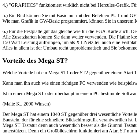
4.) "GRAPHICS" funktioniert wirklich nicht bei Hercules-Grafik. Fü
5.) Ein Bild können Sie mit Basic nur mit den Befehlen PUT und GET
Wie man Grafik in GW-Basic programmiert, können Sie in unserem Ku
6.) Für die Festplatte gilt das gleiche wie für die EGA-Karte auch: D
Alle Zusatzkarten können Sie dann weiter verwenden. Die Platine kost
150 Watt Leistung aufbringen, um als XT-Netz-teil auch eine Festpla
Alles in allem ist der Umbau recht unproblematisch und Sie bekomme
Vorteile des Mega ST?
Welche Vorteile hat ein Mega ST1 oder ST2 gegenüber einem Atari 
Kann man ihn auch wie einen richtigen PC verwenden wie beispiels
Ist in einem Mega ST oder überhaupt in einem PC bestimmte Software
(Malte K., 2090 Winsen)
Der Mega ST hat einem 1040 ST gegenüber drei wesentliche Vorteile: ei
Baustein, der für eine schnellere Bildschirmgrafik verantwortlich ist.
Mega ST-Tastatur denn auch wesentlich besser als die Gummi-Tastat
unterstützen. Denn ein Großbildschirm funktioniert am Atari ST nur m