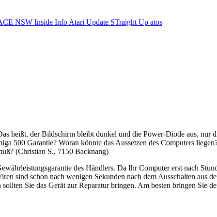
ACE NSW Inside Info
Atari Update
STraight Up
atos
 Das heißt, der Bildschirm bleibt dunkel und die Power-Diode aus, nur
Amiga 500 Garantie? Woran könnte das Aussetzen des Computers liegen?
muß? (Christian S., 7150 Backnang)
e Gewährleistungsgarantie des Händlers. Da Ihr Computer erst nach Stund
Viren sind schon nach wenigen Sekunden nach dem Ausschalten aus dem
 dann sollten Sie das Gerät zur Reparatur bringen. Am besten bringen S