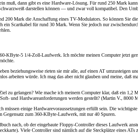
et sein muß, dann gibt es eine Hardware-Lösung. Für rund 250 Mark kan
 Schwarzweiß darstellen können — und zwar voll kompatibel. Den Umb
und 200 Mark die Anschaffung eines TV-Modulators. So können Sie die S
 ein Scartkabel für rund 30 Mark. Wenn Sie jedoch nur zwischendurch e
ehlen.
 360-KByte-5 1/4-Zoll-Laufwerk. Ich möchte meinen Computer jetzt ger
 möchte.
en beziehungsweise rieten sie mir alle, auf einen AT umzusteigen und 
os arbeiten würde. Ich mag das aber nicht glauben und meine, daß ma
l zu gelangen? Wie mache ich meinem Computer klar, daß ein 1,2 MB
Soft- und Hardwareanforderungen werden gestellt? (Martin V., 8000 
müssen einige Hardwarevoraussetzungen erfüllt sein. Die wichtigste is
im Gegensatz zum 360-KByte-Laufwerk, mit nur 40 Spuren.
ch nach, ob der eingebaute Floppy-Controller dieses Laufwerk ansteue
karte). Viele Controller sind nämlich auf die Steckplätze eines ATs zu