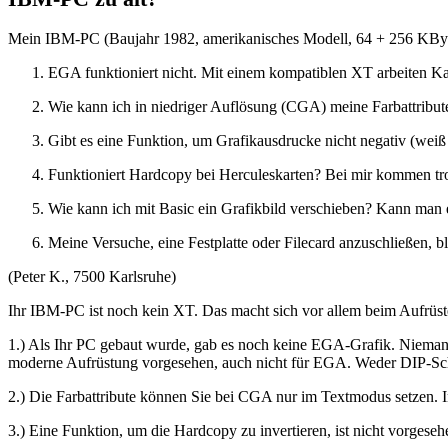
Mein IBM-PC (Baujahr 1982, amerikanisches Modell, 64 + 256 KByte)
EGA funktioniert nicht. Mit einem kompatiblen XT arbeiten Kar
Wie kann ich in niedriger Auflösung (CGA) meine Farbattrib
Gibt es eine Funktion, um Grafikausdrucke nicht negativ (wei
Funktioniert Hardcopy bei Herculeskarten? Bei mir kommen t
Wie kann ich mit Basic ein Grafikbild verschieben? Kann man e
Meine Versuche, eine Festplatte oder Filecard anzuschließen, bl
(Peter K., 7500 Karlsruhe)
Ihr IBM-PC ist noch kein XT. Das macht sich vor allem beim Aufrüs
1.) Als Ihr PC gebaut wurde, gab es noch keine EGA-Grafik. Nieman
moderne Aufrüstung vorgesehen, auch nicht für EGA. Weder DIP-Scha
2.) Die Farbattribute können Sie bei CGA nur im Textmodus setzen.
3.) Eine Funktion, um die Hardcopy zu invertieren, ist nicht vorges