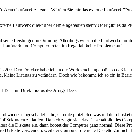
 Diskettenlaufwerk zulegen. Würden Sie mir das externe Laufwerk "Pro
erne Laufwerk direkt über dem eingebauten steht? Oder gibt es da Pro
ind seine Leistungen in Ordnung. Allerdings weisen die Laufwerke für 
n Laufwerk und Computer treten im Regelfall keine Probleme auf.
P 2200. Den Drucker habe ich an die Workbench angepaßt, so daß ic
he, kleine Listings zu verändern. Doch wie bekomme ich so ein in Basic
 "LLIST" im Direktmodus des Amiga-Basic.
und wieder eingeschaltet habe, stimmte plötzlich etwas mit dem Disk
nf Sekunden zu laufen. Danach zeigte sich das Einschaltbild des Compu
ers die Diskette ein, dann bootet der Computer ganz normal. Diese Pro
re Diskette verwenden, weil der Computer die neue Diskette gar nicht b