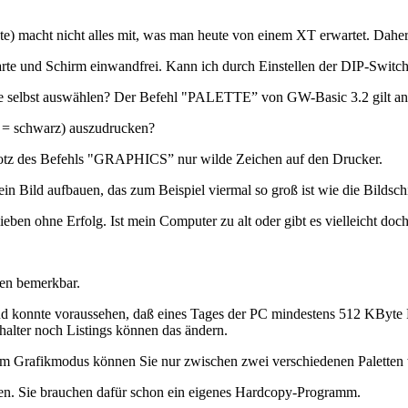
 macht nicht alles mit, was man heute von einem XT erwartet. Daher 
te und Schirm einwandfrei. Kann ich durch Einstellen der DIP-Switche
ute selbst auswählen? Der Befehl "PALETTE” von GW-Basic 3.2 gilt 
ß = schwarz) auszudrucken?
rotz des Befehls "GRAPHICS” nur wilde Zeichen auf den Drucker.
in Bild aufbauen, das zum Beispiel viermal so groß ist wie die Bildsc
ieben ohne Erfolg. Ist mein Computer zu alt oder gibt es vielleicht doc
ten bemerkbar.
d konnte voraussehen, daß eines Tages der PC mindestens 512 KByte 
lter noch Listings können das ändern.
 Im Grafikmodus können Sie nur zwischen zwei verschiedenen Paletten
ehen. Sie brauchen dafür schon ein eigenes Hardcopy-Programm.