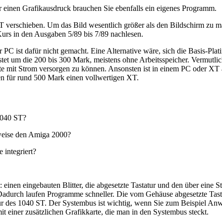
r einen Grafikausdruck brauchen Sie ebenfalls ein eigenes Programm.
 verschieben. Um das Bild wesentlich größer als den Bildschirm zu ma
rs in den Ausgaben 5/89 bis 7/89 nachlesen.
er PC ist dafür nicht gemacht. Eine Alternative wäre, sich die Basis-Pl
et um die 200 bis 300 Mark, meistens ohne Arbeitsspeicher. Vermutlich i
tte mit Strom versorgen zu können. Ansonsten ist in einem PC oder XT a
n für rund 500 Mark einen vollwertigen XT.
1040 ST?
weise den Amiga 2000?
 integriert?
nen eingebauten Blitter, die abgesetzte Tastatur und den über eine Stec
 Dadurch laufen Programme schneller. Die vom Gehäuse abgesetzte Tastatur
ur des 1040 ST. Der Systembus ist wichtig, wenn Sie zum Beispiel A
it einer zusätzlichen Grafikkarte, die man in den Systembus steckt.