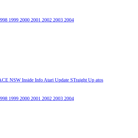
1998
1999
2000
2001
2002
2003
2004
ACE NSW Inside Info
Atari Update
STraight Up
atos
1998
1999
2000
2001
2002
2003
2004