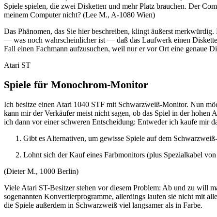
Spiele spielen, die zwei Disketten und mehr Platz brauchen. Der Com
meinem Computer nicht? (Lee M., A-1080 Wien)
Das Phänomen, das Sie hier beschreiben, klingt äußerst merkwürdig. Bi
— was noch wahrscheinlicher ist — daß das Laufwerk einen Disketten
Fall einen Fachmann aufzusuchen, weil nur er vor Ort eine genaue Di
Atari ST
Spiele für Monochrom-Monitor
Ich besitze einen Atari 1040 STF mit Schwarzweiß-Monitor. Nun möch
kann mir der Verkäufer meist nicht sagen, ob das Spiel in der hohen 
ich dann vor einer schweren Entscheidung: Entweder ich kaufe mir das
Gibt es Alternativen, um gewisse Spiele auf dem Schwarzweiß-
Lohnt sich der Kauf eines Farbmonitors (plus Spezialkabel v
(Dieter M., 1000 Berlin)
Viele Atari ST-Besitzer stehen vor diesem Problem: Ab und zu will ma
sogenannten Konvertierprogramme, allerdings laufen sie nicht mit 
die Spiele außerdem in Schwarzweiß viel langsamer als in Farbe.