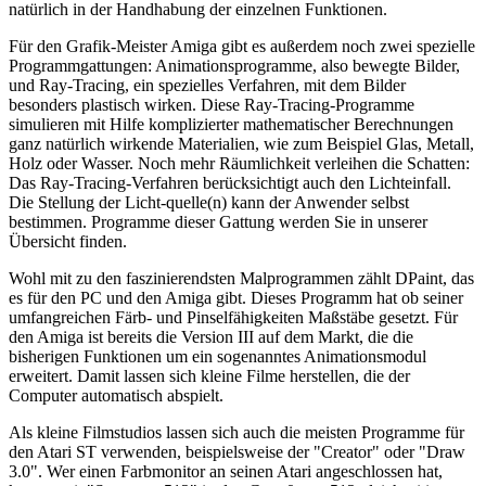
natürlich in der Handhabung der einzelnen Funktionen.
Für den Grafik-Meister Amiga gibt es außerdem noch zwei spezielle
Programmgattungen: Animationsprogramme, also bewegte Bilder,
und Ray-Tracing, ein spezielles Verfahren, mit dem Bilder
besonders plastisch wirken. Diese Ray-Tracing-Programme
simulieren mit Hilfe komplizierter mathematischer Berechnungen
ganz natürlich wirkende Materialien, wie zum Beispiel Glas, Metall,
Holz oder Wasser. Noch mehr Räumlichkeit verleihen die Schatten:
Das Ray-Tracing-Verfahren berücksichtigt auch den Lichteinfall.
Die Stellung der Licht-quelle(n) kann der Anwender selbst
bestimmen. Programme dieser Gattung werden Sie in unserer
Übersicht finden.
Wohl mit zu den faszinierendsten Malprogrammen zählt DPaint, das
es für den PC und den Amiga gibt. Dieses Programm hat ob seiner
umfangreichen Färb- und Pinselfähigkeiten Maßstäbe gesetzt. Für
den Amiga ist bereits die Version III auf dem Markt, die die
bisherigen Funktionen um ein sogenanntes Animationsmodul
erweitert. Damit lassen sich kleine Filme herstellen, die der
Computer automatisch abspielt.
Als kleine Filmstudios lassen sich auch die meisten Programme für
den Atari ST verwenden, beispielsweise der "Creator" oder "Draw
3.0". Wer einen Farbmonitor an seinen Atari angeschlossen hat,