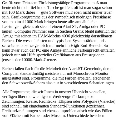
Grafik vom Feinsten: Für leistungsfähige Programme muß man
heute nicht mehr tief in die Tasche greifen, oft ist man sogar schon
mit 100 Mark dabei — gute Software muß eben nicht immer teuer
sein. Grafikprogramme aus der sympathisch niedrigen Preisklasse
von maximal 1000 Mark bringen heute allesamt ähnliche
Leistungen, gleich, ob sie auf einem Atari ST, Amiga oder PC
laufen. Computer Nummer eins in Sachen Grafik bleibt natürlich der
Amiga mit seinen im HAM-Modus 4096 gleichzeitig darstellbaren
Farben. Die wesentlichsten und typischen Systemstärken und -
schwächen aber zeigen sich nur mehr im High-End-Bereich: So
kann zwar auch der PC eine Amiga-ähnliche Farbenpracht entfalten,
jedoch nur mit Hilfe spezieller Grafikkarten aus Preisregionen
jenseits der 10000-Mark-Grenze.
Farben fallen flach für die Mehrheit der Atari-ST-Gemeinde, deren
Computer standardmäßig meistens nur mit Monochrom-Monitor
ausgestattet sind. Programme, die mit Farben arbeiten, erscheinen
den Schwarzweiß-Sehern also nur in verschiedenen Schattierungen.
Alle Programme, die wir Ihnen in unserer Übersicht vorstellen,
verfügen über die wichtigsten Werkzeuge für komplexe
Zeichnungen: Kreise. Rechtecke, Ellipsen oder Polygone (Vielecke)
sind schnell mit eingebauten Standard-Funktionen gezeichnet.
Freihandzeichnungen sind ebenso unproblematisch wie das Füllen
von Flächen mit Farben oder Mustern. Unterschiede bestehen