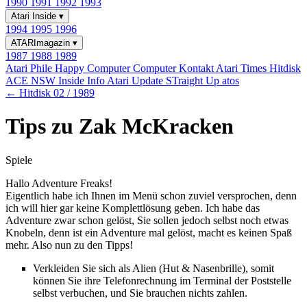
1990
1991
1992
1993
Atari Inside
▾
1994
1995
1996
ATARImagazin
▾
1987
1988
1989
Atari Phile
Happy Computer
Computer Kontakt
Atari Times
Hitdisk
ACE NSW Inside Info
Atari Update
STraight Up
atos
← Hitdisk 02 / 1989
Tips zu Zak McKracken
Spiele
Hallo Adventure Freaks!
Eigentlich habe ich Ihnen im Menü schon zuviel versprochen, denn
ich will hier gar keine Komplettlösung geben. Ich habe das
Adventure zwar schon gelöst, Sie sollen jedoch selbst noch etwas
Knobeln, denn ist ein Adventure mal gelöst, macht es keinen Spaß
mehr. Also nun zu den Tipps!
Verkleiden Sie sich als Alien (Hut & Nasenbrille), somit
können Sie ihre Telefonrechnung im Terminal der Poststelle
selbst verbuchen, und Sie brauchen nichts zahlen.