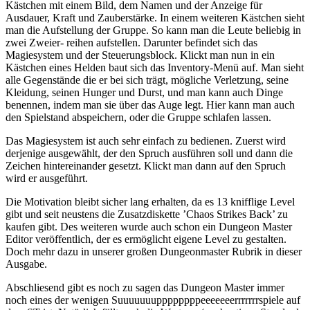
Kästchen mit einem Bild, dem Namen und der Anzeige für
Ausdauer, Kraft und Zauberstärke. In einem weiteren Kästchen sieht
man die Aufstellung der Gruppe. So kann man die Leute beliebig in
zwei Zweier- reihen aufstellen. Darunter befindet sich das
Magiesystem und der Steuerungsblock. Klickt man nun in ein
Kästchen eines Helden baut sich das Inventory-Menü auf. Man sieht
alle Gegenstände die er bei sich trägt, mögliche Verletzung, seine
Kleidung, seinen Hunger und Durst, und man kann auch Dinge
benennen, indem man sie über das Auge legt. Hier kann man auch
den Spielstand abspeichern, oder die Gruppe schlafen lassen.
Das Magiesystem ist auch sehr einfach zu bedienen. Zuerst wird
derjenige ausgewählt, der den Spruch ausführen soll und dann die
Zeichen hintereinander gesetzt. Klickt man dann auf den Spruch
wird er ausgeführt.
Die Motivation bleibt sicher lang erhalten, da es 13 knifflige Level
gibt und seit neustens die Zusatzdiskette ’Chaos Strikes Back’ zu
kaufen gibt. Des weiteren wurde auch schon ein Dungeon Master
Editor veröffentlich, der es ermöglicht eigene Level zu gestalten.
Doch mehr dazu in unserer großen Dungeonmaster Rubrik in dieser
Ausgabe.
Abschliesend gibt es noch zu sagen das Dungeon Master immer
noch eines der wenigen Suuuuuuuppppppppeeeeeeerrrrrrrspiele auf