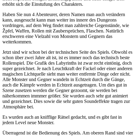
erhöht sich die Einstufung des Charakters.
Haben Sie nun 4 Abenteurer, deren Namen man auch verändern
kann, ausgesucht kann man weiter ins innere des Dungeons
vordringen, auf dem Weg findet man zahlreiche Gegenstände, wie
Žpfel, Waffen, Rollen mit Zaubersprüchen, Flaschen. Natürlich
erschweren eine Vielzahl von Monstern und Gegnern das
weiterkommen.
Jetzt sind wir schon bei der technischen Seite des Spiels. Obwohl es
schon über zwei Jahre alt ist, ist es immer noch das technisch beste
Rollenspiel. Die Grafik des Labyrinths ist zwar recht eintönig, doch
super gezeichnet. Je nach Leuchtkraft der Fackel oder einer anderen
magischen Lichtquelle sieht man weiter entfernte Dinge oder nicht.
Alle Monster und Gegner wandeln in Echtzeit durch die Gänge,
auch die Kämpfe werden in Echtzeit ausgetragen. Um dies gut in
Szene zusetzen werden die Gegner gezoomt, sie werden bei
näherkommen immmer größer. Sie wurden auch sehr gut animiert
und gezeichnet. Dies sowie die sehr guten Soundeffekte tragen zur
Atmosphäre bei.
Es wurden auch an knifflige Rätsel gedacht, und es gibt fast in
jedem Level neue Monster.
Überragend ist die Bedienung des Spiels. Am oberen Rand sind vier