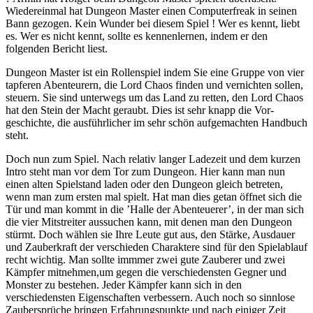
Wiedereinmal hat Dungeon Master einen Computerfreak in seinen
Bann gezogen. Kein Wunder bei diesem Spiel ! Wer es kennt, liebt
es. Wer es nicht kennt, sollte es kennenlernen, indem er den
folgenden Bericht liest.
Dungeon Master ist ein Rollenspiel indem Sie eine Gruppe von vier
tapferen Abenteurern, die Lord Chaos finden und vernichten sollen,
steuern. Sie sind unterwegs um das Land zu retten, den Lord Chaos
hat den Stein der Macht geraubt. Dies ist sehr knapp die Vor-
geschichte, die ausführlicher im sehr schön aufgemachten Handbuch
steht.
Doch nun zum Spiel. Nach relativ langer Ladezeit und dem kurzen
Intro steht man vor dem Tor zum Dungeon. Hier kann man nun
einen alten Spielstand laden oder den Dungeon gleich betreten,
wenn man zum ersten mal spielt. Hat man dies getan öffnet sich die
Tür und man kommt in die ’Halle der Abenteuerer’, in der man sich
die vier Mitstreiter aussuchen kann, mit denen man den Dungeon
stürmt. Doch wählen sie Ihre Leute gut aus, den Stärke, Ausdauer
und Zauberkraft der verschieden Charaktere sind für den Spielablauf
recht wichtig. Man sollte immmer zwei gute Zauberer und zwei
Kämpfer mitnehmen,um gegen die verschiedensten Gegner und
Monster zu bestehen. Jeder Kämpfer kann sich in den
verschiedensten Eigenschaften verbessern. Auch noch so sinnlose
Zaubersprüche bringen Erfahrungspunkte und nach einiger Zeit