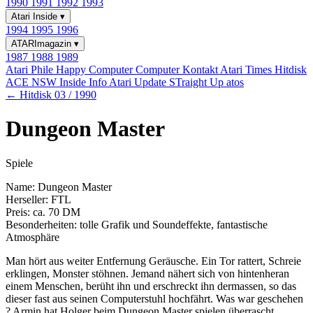
1990
1991
1992
1993
Atari Inside
▾
1994
1995
1996
ATARImagazin
▾
1987
1988
1989
Atari Phile
Happy Computer
Computer Kontakt
Atari Times
Hitdisk
ACE NSW Inside Info
Atari Update
STraight Up
atos
← Hitdisk 03 / 1990
Dungeon Master
Spiele
Name: Dungeon Master
Herseller: FTL
Preis: ca. 70 DM
Besonderheiten: tolle Grafik und Soundeffekte, fantastische
Atmosphäre
Man hört aus weiter Entfernung Geräusche. Ein Tor rattert, Schreie
erklingen, Monster stöhnen. Jemand nähert sich von hintenheran
einem Menschen, berüht ihn und erschreckt ihn dermassen, so das
dieser fast aus seinen Computerstuhl hochfährt. Was war geschehen
? Armin hat Holger beim Dungeon Master spielen überrascht.