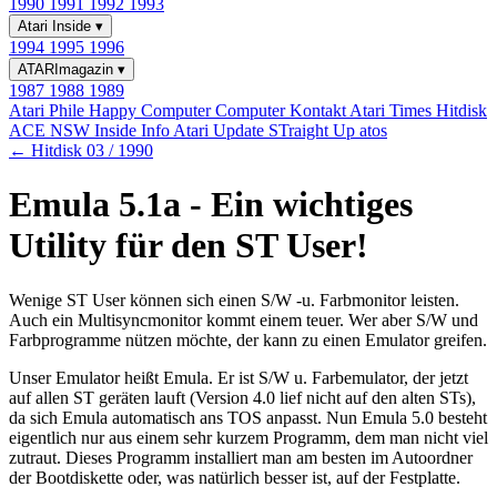
1990
1991
1992
1993
Atari Inside
▾
1994
1995
1996
ATARImagazin
▾
1987
1988
1989
Atari Phile
Happy Computer
Computer Kontakt
Atari Times
Hitdisk
ACE NSW Inside Info
Atari Update
STraight Up
atos
← Hitdisk 03 / 1990
Emula 5.1a - Ein wichtiges
Utility für den ST User!
Wenige ST User können sich einen S/W -u. Farbmonitor leisten.
Auch ein Multisyncmonitor kommt einem teuer. Wer aber S/W und
Farbprogramme nützen möchte, der kann zu einen Emulator greifen.
Unser Emulator heißt Emula. Er ist S/W u. Farbemulator, der jetzt
auf allen ST geräten lauft (Version 4.0 lief nicht auf den alten STs),
da sich Emula automatisch ans TOS anpasst. Nun Emula 5.0 besteht
eigentlich nur aus einem sehr kurzem Programm, dem man nicht viel
zutraut. Dieses Programm installiert man am besten im Autoordner
der Bootdiskette oder, was natürlich besser ist, auf der Festplatte.