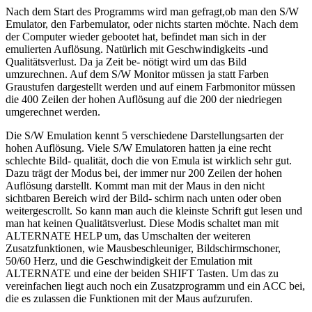
Nach dem Start des Programms wird man gefragt,ob man den S/W
Emulator, den Farbemulator, oder nichts starten möchte. Nach dem
der Computer wieder gebootet hat, befindet man sich in der
emulierten Auflösung. Natürlich mit Geschwindigkeits -und
Qualitätsverlust. Da ja Zeit be- nötigt wird um das Bild
umzurechnen. Auf dem S/W Monitor müssen ja statt Farben
Graustufen dargestellt werden und auf einem Farbmonitor müssen
die 400 Zeilen der hohen Auflösung auf die 200 der niedriegen
umgerechnet werden.
Die S/W Emulation kennt 5 verschiedene Darstellungsarten der
hohen Auflösung. Viele S/W Emulatoren hatten ja eine recht
schlechte Bild- qualität, doch die von Emula ist wirklich sehr gut.
Dazu trägt der Modus bei, der immer nur 200 Zeilen der hohen
Auflösung darstellt. Kommt man mit der Maus in den nicht
sichtbaren Bereich wird der Bild- schirm nach unten oder oben
weitergescrollt. So kann man auch die kleinste Schrift gut lesen und
man hat keinen Qualitätsverlust. Diese Modis schaltet man mit
ALTERNATE HELP um, das Umschalten der weiteren
Zusatzfunktionen, wie Mausbeschleuniger, Bildschirmschoner,
50/60 Herz, und die Geschwindigkeit der Emulation mit
ALTERNATE und eine der beiden SHIFT Tasten. Um das zu
vereinfachen liegt auch noch ein Zusatzprogramm und ein ACC bei,
die es zulassen die Funktionen mit der Maus aufzurufen.