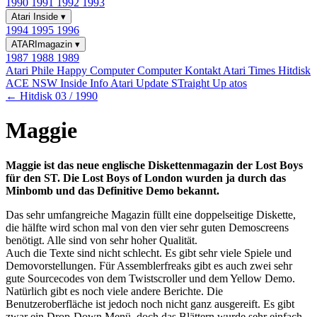
1990
1991
1992
1993
Atari Inside
▾
1994
1995
1996
ATARImagazin
▾
1987
1988
1989
Atari Phile
Happy Computer
Computer Kontakt
Atari Times
Hitdisk
ACE NSW Inside Info
Atari Update
STraight Up
atos
← Hitdisk 03 / 1990
Maggie
Maggie ist das neue englische Diskettenmagazin der Lost Boys
für den ST. Die Lost Boys of London wurden ja durch das
Minbomb und das Definitive Demo bekannt.
Das sehr umfangreiche Magazin füllt eine doppelseitige Diskette,
die hälfte wird schon mal von den vier sehr guten Demoscreens
benötigt. Alle sind von sehr hoher Qualität.
Auch die Texte sind nicht schlecht. Es gibt sehr viele Spiele und
Demovorstellungen. Für Assemblerfreaks gibt es auch zwei sehr
gute Sourcecodes von dem Twistscroller und dem Yellow Demo.
Natürlich gibt es noch viele andere Berichte. Die
Benutzeroberfläche ist jedoch noch nicht ganz ausgereift. Es gibt
zwar ein Drop-Down Menü, doch das Blättern wurde sehr einfach