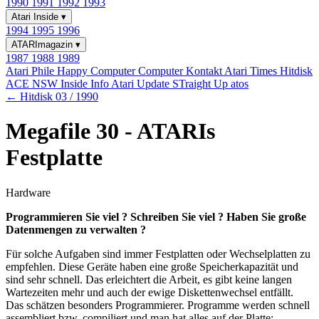
1990
1991
1992
1993
Atari Inside
▾
1994
1995
1996
ATARImagazin
▾
1987
1988
1989
Atari Phile
Happy Computer
Computer Kontakt
Atari Times
Hitdisk
ACE NSW Inside Info
Atari Update
STraight Up
atos
← Hitdisk 03 / 1990
Megafile 30 - ATARIs
Festplatte
Hardware
Programmieren Sie viel ? Schreiben Sie viel ? Haben Sie große
Datenmengen zu verwalten ?
Für solche Aufgaben sind immer Festplatten oder Wechselplatten zu
empfehlen. Diese Geräte haben eine große Speicherkapazität und
sind sehr schnell. Das erleichtert die Arbeit, es gibt keine langen
Wartezeiten mehr und auch der ewige Diskettenwechsel entfällt.
Das schätzen besonders Programmierer. Programme werden schnell
assembliert bzw. compiliert und man hat alles auf der Platte: