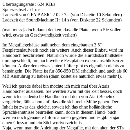
Übertragungsrate : 624 KB/s
Spurwechsel : 71 ms
Ladezeit von GFA BASIC 2.02 : 3 s (von Diskette 10 Sekunden)
Ladezeit der SoundMachine II : 14 s (von Diskette 22 Sekunden)
(man muss jedoch daran denken, dass die Platte, wenn Sie voller
wird, etwas an Geschwindigkeit verliert)
Im Megafilegehäuse paßt neben dem eingebauten 3,5"
Festplattenlaufwerk noch ein weiters. Auch dieser Einbau wird im
Handbuch beschrieben. Natürlich wurde die Harddiskschnittstelle
durchgeschleift, um noch weitere Festplatten extern anschließen zu
können. Außer dem etwas lauten Lüfter gibt es eigentlich nichts zu
bemängeln. Die Platte ist für 850-950 DM erhältlich und auch als 60
MB Ausführug zu haben (dann kostet sie natürlich etwas mehr !).
Weil ich gerade dabei bin möchte ich mich mal über Ataris
Handbücher auslassen. Sie werden zwar mit der Zeit besser, doch
wenn ich das deutsche Handbuch mit dem von Atari Benelux
vergleiche, fällt schon auf, dass die sich mehr Mühe geben. Der
Inhalt ist zwar das gleiche, soweit ich das ohne holländische
Sprachkenntnisse beurteilen kann, doch in diesem Hand- buch
werden noch genauere Informationen gegeben und es gibt sogar
einen Glossar und ein Stichwortverzeichnis.
Naja, wenn man die Anleitung der Megafile, mit den alten der STs