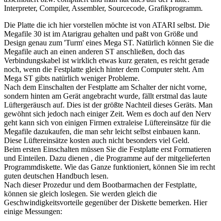
Interpreter, Compiler, Assembler, Sourcecode, Grafikprogramm.
Die Platte die ich hier vorstellen möchte ist von ATARI selbst. Die
Megafile 30 ist im Atarigrau gehalten und paßt von Größe und
Design genau zum 'Turm' eines Mega ST. Natürlich können Sie die
Megafile auch an einen anderen ST anschließen, doch das
Verbindungskabel ist wirklich etwas kurz geraten, es reicht gerade
noch, wenn die Festplatte gleich hinter dem Computer steht. Am
Mega ST gibts natürlich weniger Probleme.
Nach dem Einschalten der Festplatte am Schalter der nicht vorne,
sondern hinten am Gerät angebracht wurde, fällt erstmal das laute
Lüftergeräusch auf. Dies ist der größte Nachteil dieses Geräts. Man
gewöhnt sich jedoch nach einiger Zeit. Wem es doch auf den Nerv
geht kann sich von einigen Firmen extraleise Lüftereinsätze für die
Megafile dazukaufen, die man sehr leicht selbst einbauen kann.
Diese Lüftereinsätze kosten auch nicht besonders viel Geld.
Beim ersten Einschalten müssen Sie die Festplatte erst Formatieren
und Einteilen. Dazu dienen , die Programme auf der mitgelieferten
Programmdiskette. Wie das Ganze funktioniert, können Sie im recht
guten deutschen Handbuch lesen.
Nach dieser Prozedur und dem Bootbarmachen der Festplatte,
können sie gleich loslegen. Sie werden gleich die
Geschwindigkeitsvorteile gegenüber der Diskette bemerken. Hier
einige Messungen: