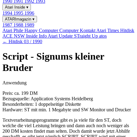
1990
1991
1992
1993
Atari Inside
▾
1994
1995
1996
ATARImagazin
▾
1987
1988
1989
Atari Phile
Happy Computer
Computer Kontakt
Atari Times
Hitdisk
ACE NSW Inside Info
Atari Update
STraight Up
atos
← Hitdisk 03 / 1990
Script - Signums kleiner
Bruder
Anwendung
Preis: ca. 199 DM
Bezugsquelle: Application Systems Heidelberg
Besonderheiten: 1 doppelseitige Diskette
Hardware: ST mit min. 1 Megabyte und SW Monitor und Drucker
Textverarbeitungsprogramme gibt es ja viele für den ST, doch
welche die viel Leistung bringen und dann auch noch weniger als
200 DM kosten findet man selten. Doch damit wurde jetzt Abhilfe
geschafft, es gibt jetzt nämlich SCRIPT. SCRIPT wird mit einer