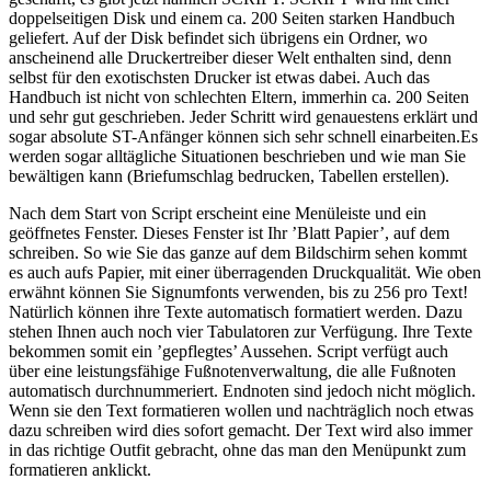
doppelseitigen Disk und einem ca. 200 Seiten starken Handbuch
geliefert. Auf der Disk befindet sich übrigens ein Ordner, wo
anscheinend alle Druckertreiber dieser Welt enthalten sind, denn
selbst für den exotischsten Drucker ist etwas dabei. Auch das
Handbuch ist nicht von schlechten Eltern, immerhin ca. 200 Seiten
und sehr gut geschrieben. Jeder Schritt wird genauestens erklärt und
sogar absolute ST-Anfänger können sich sehr schnell einarbeiten.Es
werden sogar alltägliche Situationen beschrieben und wie man Sie
bewältigen kann (Briefumschlag bedrucken, Tabellen erstellen).
Nach dem Start von Script erscheint eine Menüleiste und ein
geöffnetes Fenster. Dieses Fenster ist Ihr ’Blatt Papier’, auf dem
schreiben. So wie Sie das ganze auf dem Bildschirm sehen kommt
es auch aufs Papier, mit einer überragenden Druckqualität. Wie oben
erwähnt können Sie Signumfonts verwenden, bis zu 256 pro Text!
Natürlich können ihre Texte automatisch formatiert werden. Dazu
stehen Ihnen auch noch vier Tabulatoren zur Verfügung. Ihre Texte
bekommen somit ein ’gepflegtes’ Aussehen. Script verfügt auch
über eine leistungsfähige Fußnotenverwaltung, die alle Fußnoten
automatisch durchnummeriert. Endnoten sind jedoch nicht möglich.
Wenn sie den Text formatieren wollen und nachträglich noch etwas
dazu schreiben wird dies sofort gemacht. Der Text wird also immer
in das richtige Outfit gebracht, ohne das man den Menüpunkt zum
formatieren anklickt.