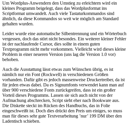
Um Wordplus-Anwendern den Umstieg zu erleichtern wird ein
kleines Programm beigelegt, dass das Wordplusformat ins
Scriptformat umwandelt. Auch viele Tastaturkommandos sind
ähnlich, da diese Kommandos so weit wie möglich am Standard
gehalten wurden.
Leider wurde eine automatische Silbentrennung und ein Wörterbuch
vergessen, doch das stört nicht besondes. Ein weiterer kleiner Fehler
ist der nachlaufende Cursor, dies sollte in einem guten
Textprogramm nicht mehr vorkommen. Vielleicht wird dieses kleine
Problem in einer neueren Version (uns lag die Version 1.0 vor)
behoben.
Auch die Ausstattung lässt etwas zum Wünschen übrig, es ist
nämlich nur ein Font (Rockwell) in verschiedenen Größen
vorhanden. Dafür gibt es jedoch massenweise Druckertreiber, da ist
für jeden etwas dabei. Da es Signumfonts verwendet kann man auf
über 900 verschiedene Fonts zurückgreifen, dass ist ein großer
Vorteil dieses Programms. Lassen sie sich auch nicht von der
Aufmachung abschrecken, Script sieht eher nach Bookware aus.
Die Diskette steckt im Rücken des Handbuchs, das in Folie
eingeschweißt ist. Doch dies drückt den Preis um einiges, so muss
man für dieses sehr gute Textverarbeitung ’nur’ 199 DM über den
Ladentisch schieben.