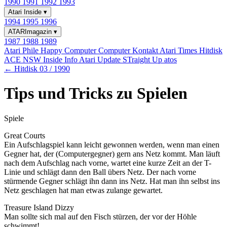
1990
1991
1992
1993
Atari Inside
▾
1994
1995
1996
ATARImagazin
▾
1987
1988
1989
Atari Phile
Happy Computer
Computer Kontakt
Atari Times
Hitdisk
ACE NSW Inside Info
Atari Update
STraight Up
atos
← Hitdisk 03 / 1990
Tips und Tricks zu Spielen
Spiele
Great Courts
Ein Aufschlagspiel kann leicht gewonnen werden, wenn man einen
Gegner hat, der (Computergegner) gern ans Netz kommt. Man läuft
nach dem Aufschlag nach vorne, wartet eine kurze Zeit an der T-
Linie und schlägt dann den Ball übers Netz. Der nach vorne
stürmende Gegner schlägt ihn dann ins Netz. Hat man ihn selbst ins
Netz geschlagen hat man etwas zulange gewartet.
Treasure Island Dizzy
Man sollte sich mal auf den Fisch stürzen, der vor der Höhle
schwimmt!