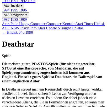
1990
1991
1992
1993
Atari Inside
▾
1994
1995
1996
ATARImagazin
▾
1987
1988
1989
Atari Phile
Happy Computer
Computer Kontakt
Atari Times
Hitdisk
ACE NSW Inside Info
Atari Update
STraight Up
atos
← Hitdisk 04 / 1990
Deathstar
Spiele
Die meisten guten PD-STOS-Spiele (für nicht eingeweihte,
STOS ist eine Basicsprache, von Mandarin, die auf
Spieleprogrammierung zugeschnitten ist) kommen aus
England. Ein sehr gutes Spiel ist Deathstar, ein Ballerspiel von
einem englischen Autor.
In Deathstar steuert man ein Raumschiff durch recht lange, vertikal
scrollende Level. Ihnen stehen 5 Leben zur Verfügung um den
nächsten Level zu erreichen. Es hindern Sie dabei jedoch viele
verschiedene Aliens, die Sie in Formationen angreifen, so kann man
aber von Spiel zu Spiel die Angriffswellen lernen, und man hat mehr