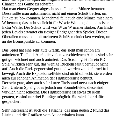
Chancen das Game zu schaffen.
Hat man einen Gegner abgeschossen fällt eine Münze herunter.
Diese sollte man aufsammeln, nicht mit einem Schuß treffen, um
Punkte zu be- kommen. Manchmal fällt auch eine Münze mit einem
W herunter, das steht vielleicht für W wie Wumme, denn das ist eine
Extra Waffe. Der Schuß wird von W zu W immer stärker. Am Ende
jeden Levels erwartet ein riesiger Endgegner den Spieler. Diesen
Oberalien muss man mit mehreren Schüßen eindecken werden, um
an die Bonuspunkte zu kommen.
Das Spiel hat eine sehr gute Grafik, das sieht man schon am
animierten Titelbild. Auch die vielen verschiedenen Aliens sind sehr
gut ge- zeichnet und auch animiert. Das Scrolling ist für ein PD-
Spiel wirklich sehr gut, das wenige Ruckeln fällt überhaupt nicht
auf. Auch die End- gegner sind gut und werden ziemlich ruckfrei
bewegt. Auch die Explosionseffekte sind nicht schlecht, sie werden
auch zur schönen Animation der Highscoreliste benützt.
Der sehr gute, aber auch sehr kurze Titelsound nervt nach einiger
Zeit. Unterm Spiel gibt es jedoch nur Soundeffekte, diese sind
wirklich nicht schlecht. Die Highscoreliste ist etwas zu klein
geraten, es sind nur drei Einträge möglich. Sie wird aber dafür
gespeichert.
Sehr interessant ist auch die Tatsache, das man gegen 2 Pfund das
Listing und die Grafiken vom Autor erhalten kann.