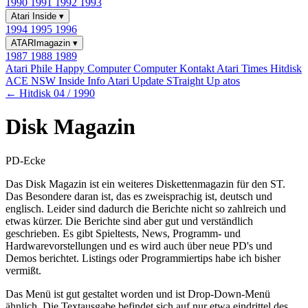
1990
1991
1992
1993
Atari Inside
▾
1994
1995
1996
ATARImagazin
▾
1987
1988
1989
Atari Phile
Happy Computer
Computer Kontakt
Atari Times
Hitdisk
ACE NSW Inside Info
Atari Update
STraight Up
atos
← Hitdisk 04 / 1990
Disk Magazin
PD-Ecke
Das Disk Magazin ist ein weiteres Diskettenmagazin für den ST.
Das Besondere daran ist, das es zweisprachig ist, deutsch und
englisch. Leider sind dadurch die Berichte nicht so zahlreich und
etwas kürzer. Die Berichte sind aber gut und verständlich
geschrieben. Es gibt Spieltests, News, Programm- und
Hardwarevorstellungen und es wird auch über neue PD's und
Demos berichtet. Listings oder Programmiertips habe ich bisher
vermißt.
Das Menü ist gut gestaltet worden und ist Drop-Down-Menü
ähnlich. Die Textausgabe befindet sich auf nur etwa eindrittel des