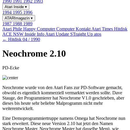
1990
1991
1992
1993
Atari Inside
▾
1994
1995
1996
ATARImagazin
▾
1987
1988
1989
Atari Phile
Happy Computer
Computer Kontakt
Atari Times
Hitdisk
ACE NSW Inside Info
Atari Update
STraight Up
atos
← Hitdisk 04 / 1990
Neochrome 2.10
PD-Ecke
Neochrome wurde von den Atari Fans zur PD-Software gemacht,
obwohl es eigentlich kommerziell vermarktet werden sollte. Dave
Stauge, der Programmierer hat Neochrome V1.0 geschrieben, aber
dieses bis heute sehr beliebte Malprogramm nicht mehr
weiterentwickelt.
Eine Demoprogrammiertruppe namens Omega hat Neochrome nun
stark erweitert. Diese neue Version 2.10 hat jetzt den Namen
Neochrome Master. Neochrome Master hat dasselbe Menü, wie