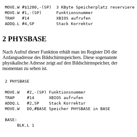
MOVE.W #$1200,-(SP)  3 KByte Speicherplatz reservieren

MOVE.W #1,-(SP)      Funktionsnummer

TRAP   #14           XBIOS aufrufen

2 PHYSBASE
Nach Aufruf dieser Funktion erhält man im Register D0 die
Anfangsadresse des Bildschirmspeichers. Diese sogenannte
physikalische Adresse zeigt auf den Bildschirmspeicher, der
momentan zu sehen ist.
2 PHYSBASE

MOVE.W   #2,-(SP) Funktionsnummer

TRAP     #14      XBIOS aufrufen

ADDQ.L   #2,SP    Stack Korrektur

MOVE.W   DO,#BASE Speicher PHYSBASE in BASE

BASE:
