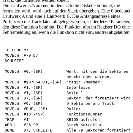
Track, die formatiert werden sollen.
Die Laufwerks-Nummer, in dem sich die Diskette befindet, die
formatiert wird, wird auch auf den Stack übergeben. Eine 0 bedeutet
Laufwerk A und eine 1 Laufwerk B. Die Anfangsadresse eines
Puffers wo die Trackdaten ab gelegt werden, ist der letzte Parameter,
den diese Funktion benötigt. Die Funktion gibt im Register DO eine
Fehlermeldung an, wenn die Funktion nicht einwandfrei abgelaufen
ist.
10 FLOPFMT

MOVE.W  #79,D7

SCHLEIFE:

MOVE.W  #0,-(SP)          Wert, mit dem die Sektoren

                          beschrieben werden.

MOVE.W  #$87654321,-(SP)  'Magic'-Nummer

MOVE.W  #1,-(SP)          Interleave

MOVE.W  #1,-(SP)          Seite 1

MOVE.W  D7,-(SP)          Sektor, der formatiert wird

MOVE.W  #9,-(SP)          9 Sektoren pro Track

MOVE.W  #BUF,-(SP)        Puffer

MOVE.W  #10,-(SP)         Funktionsnummer

TRAP    #14               XBIOS aufrufen

ADD.L   #26,SP            Stack Korrektur

DBNE    D7, SCHLEIFE      Alle 79 Sektoren formatiert?
