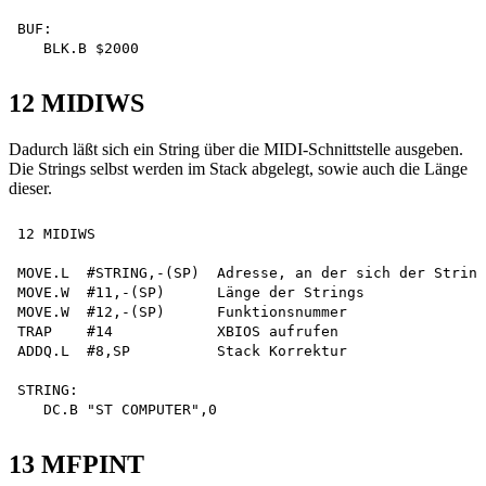
BUF:

12 MIDIWS
Dadurch läßt sich ein String über die MIDI-Schnittstelle ausgeben.
Die Strings selbst werden im Stack abgelegt, sowie auch die Länge
dieser.
12 MIDIWS

MOVE.L  #STRING,-(SP)  Adresse, an der sich der String
MOVE.W  #11,-(SP)      Länge der Strings

MOVE.W  #12,-(SP)      Funktionsnummer

TRAP    #14            XBIOS aufrufen

ADDQ.L  #8,SP          Stack Korrektur

STRING:

13 MFPINT