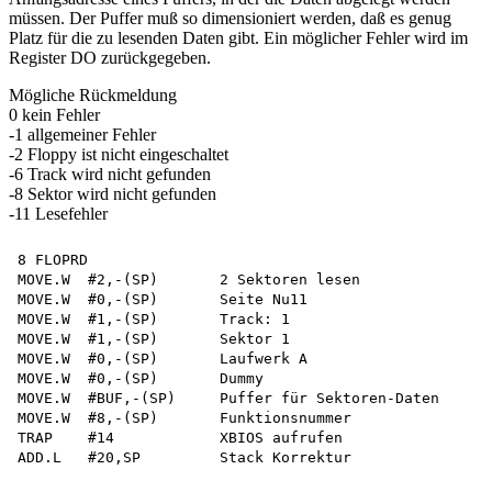
müssen. Der Puffer muß so dimensioniert werden, daß es genug
Platz für die zu lesenden Daten gibt. Ein möglicher Fehler wird im
Register DO zurückgegeben.
Mögliche Rückmeldung
0 kein Fehler
-1 allgemeiner Fehler
-2 Floppy ist nicht eingeschaltet
-6 Track wird nicht gefunden
-8 Sektor wird nicht gefunden
-11 Lesefehler
8 FLOPRD

MOVE.W  #2,-(SP)       2 Sektoren lesen

MOVE.W  #0,-(SP)       Seite Nu11

MOVE.W  #1,-(SP)       Track: 1

MOVE.W  #1,-(SP)       Sektor 1

MOVE.W  #0,-(SP)       Laufwerk A

MOVE.W  #0,-(SP)       Dummy

MOVE.W  #BUF,-(SP)     Puffer für Sektoren-Daten

MOVE.W  #8,-(SP)       Funktionsnummer

TRAP    #14            XBIOS aufrufen

ADD.L   #20,SP         Stack Korrektur
