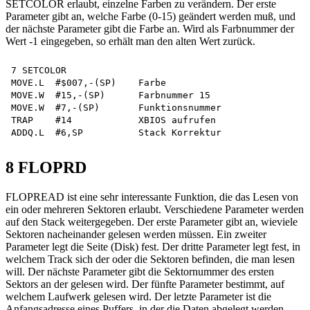
SETCOLOR erlaubt, einzelne Farben zu verändern. Der erste
Parameter gibt an, welche Farbe (0-15) geändert werden muß, und
der nächste Parameter gibt die Farbe an. Wird als Farbnummer der
Wert -1 eingegeben, so erhält man den alten Wert zurück.
7 SETCOLOR

MOVE.L  #$007,-(SP)    Farbe

MOVE.W  #15,-(SP)      Farbnummer 15

MOVE.W  #7,-(SP)       Funktionsnummer

TRAP    #14            XBIOS aufrufen

8 FLOPRD
FLOPREAD ist eine sehr interessante Funktion, die das Lesen von
ein oder mehreren Sektoren erlaubt. Verschiedene Parameter werden
auf den Stack weitergegeben. Der erste Parameter gibt an, wieviele
Sektoren nacheinander gelesen werden müssen. Ein zweiter
Parameter legt die Seite (Disk) fest. Der dritte Parameter legt fest, in
welchem Track sich der oder die Sektoren befinden, die man lesen
will. Der nächste Parameter gibt die Sektornummer des ersten
Sektors an der gelesen wird. Der fünfte Parameter bestimmt, auf
welchem Laufwerk gelesen wird. Der letzte Parameter ist die
Anfangsadresse eines Puffers, in der die Daten abgelegt werden