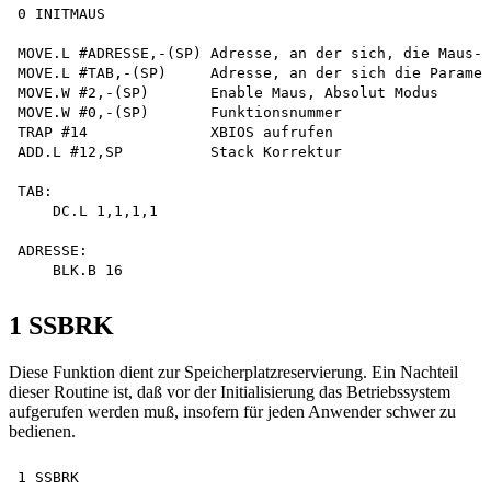
0 INITMAUS

MOVE.L #ADRESSE,-(SP) Adresse, an der sich, die Maus-R
MOVE.L #TAB,-(SP)     Adresse, an der sich die Paramet
MOVE.W #2,-(SP)       Enable Maus, Absolut Modus

MOVE.W #0,-(SP)       Funktionsnummer

TRAP #14              XBIOS aufrufen

ADD.L #12,SP          Stack Korrektur

TAB:

    DC.L 1,1,1,1 

ADRESSE:

1 SSBRK
Diese Funktion dient zur Speicherplatzreservierung. Ein Nachteil
dieser Routine ist, daß vor der Initialisierung das Betriebssystem
aufgerufen werden muß, insofern für jeden Anwender schwer zu
bedienen.
1 SSBRK
