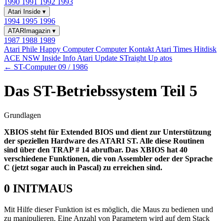
1990
1991
1992
1993
Atari Inside
▾
1994
1995
1996
ATARImagazin
▾
1987
1988
1989
Atari Phile
Happy Computer
Computer Kontakt
Atari Times
Hitdisk
ACE NSW Inside Info
Atari Update
STraight Up
atos
← ST-Computer 09 / 1986
Das ST-Betriebssystem Teil 5
Grundlagen
XBIOS steht für Extended BIOS und dient zur Unterstützung
der speziellen Hardware des ATARI ST. Alle diese Routinen
sind über den TRAP # 14 abrufbar. Das XBIOS hat 40
verschiedene Funktionen, die von Assembler oder der Sprache
C (jetzt sogar auch in Pascal) zu erreichen sind.
0 INITMAUS
Mit Hilfe dieser Funktion ist es möglich, die Maus zu bedienen und
zu manipulieren. Eine Anzahl von Parametern wird auf dem Stack