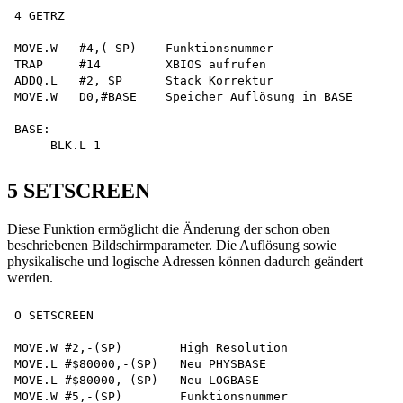
4 GETRZ

MOVE.W   #4,(-SP)    Funktionsnummer

TRAP     #14         XBIOS aufrufen

ADDQ.L   #2, SP      Stack Korrektur

MOVE.W   D0,#BASE    Speicher Auflösung in BASE

BASE:

5 SETSCREEN
Diese Funktion ermöglicht die Änderung der schon oben
beschriebenen Bildschirmparameter. Die Auflösung sowie
physikalische und logische Adressen können dadurch geändert
werden.
O SETSCREEN

MOVE.W #2,-(SP)        High Resolution

MOVE.L #$80000,-(SP)   Neu PHYSBASE

MOVE.L #$80000,-(SP)   Neu LOGBASE

MOVE.W #5,-(SP)        Funktionsnummer
