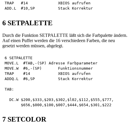
TRAP   #14             XBIOS aufrufen

6 SETPALETTE
Durch die Funktion SETPALETTE läßt sich die Farbpalette ändern.
Auf einen Puffer werden die 16 verschiedeen Farben, die neu
gesetzt werden müssen, abgelegt.
6 SETPALETTE

MOVE.L  #TAB,-(SP) Adresse Farbparameter

MOVE.W  #6,-(SP)       Funktionsnummer

TRAP    #14            XBIOS aufrufen

ADDQ.L  #6,SP          Stack Korrektur

TAB:

  DC.W $200,$333,$203,$302,$l02,$112,$555,$777,

7 SETCOLOR