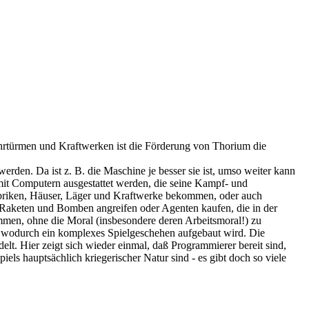
Bohrtürmen und Kraftwerken ist die Förderung von Thorium die
erden. Da ist z. B. die Maschine je besser sie ist, umso weiter kann
mit Computern ausgestattet werden, die seine Kampf- und
Fabriken, Häuser, Läger und Kraftwerke bekommen, oder auch
t Raketen und Bomben angreifen oder Agenten kaufen, die in der
mmen, ohne die Moral (insbesondere deren Arbeitsmoral!) zu
g, wodurch ein komplexes Spielgeschehen aufgebaut wird. Die
. Hier zeigt sich wieder einmal, daß Programmierer bereit sind,
els hauptsächlich kriegerischer Natur sind - es gibt doch so viele