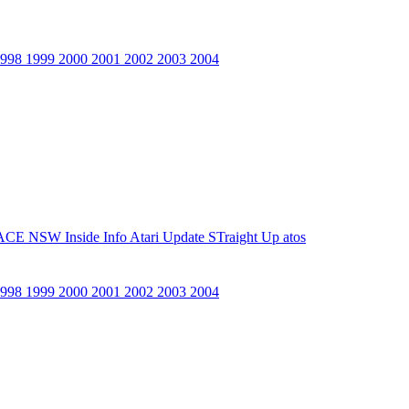
1998
1999
2000
2001
2002
2003
2004
ACE NSW Inside Info
Atari Update
STraight Up
atos
1998
1999
2000
2001
2002
2003
2004