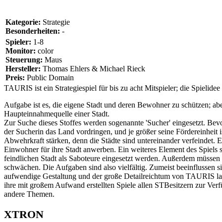
Kategorie:
Strategie
Besonderheiten:
-
Spieler:
1-8
Monitor:
color
Steuerung:
Maus
Hersteller:
Thomas Ehlers & Michael Rieck
Preis:
Public Domain
TAURIS ist ein Strategiespiel für bis zu acht Mitspieler; die Spiel
Aufgabe ist es, die eigene Stadt und deren Bewohner zu schützen; ab
Haupteinnahmequelle einer Stadt.
Zur Suche dieses Stoffes werden sogenannte 'Sucher' eingesetzt. Bevor
der Sucherin das Land vordringen, und je größer seine Fördereinheit
Abwehrkraft stärken, denn die Städte sind untereinander verfeindet
Einwohner für ihre Stadt anwerben. Ein weiteres Element des Spiels 
feindlichen Stadt als Saboteure eingesetzt werden. Außerdem müssen
schwächen. Die Aufgaben sind also vielfältig. Zumeist beeinflussen
aufwendige Gestaltung und der große Detailreichtum von TAURIS lass
ihre mit großem Aufwand erstellten Spiele allen STBesitzern zur Verfü
andere Themen.
XTRON