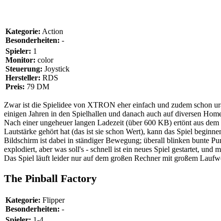
Kategorie:
Action
Besonderheiten:
-
Spieler:
1
Monitor:
color
Steuerung:
Joystick
Hersteller:
RDS
Preis:
79 DM
Zwar ist die Spielidee von XTRON eher einfach und zudem schon uralt
einigen Jahren in den Spielhallen und danach auch auf diversen Homec
Nach einer ungeheuer langen Ladezeit (über 600 KB) ertönt aus dem 
Lautstärke gehört hat (das ist sie schon Wert), kann das Spiel beg
Bildschirm ist dabei in ständiger Bewegung; überall blinken bunte P
explodiert, aber was soll's - schnell ist ein neues Spiel gestartet, un
Das Spiel läuft leider nur auf dem großen Rechner mit großem Laufw
The Pinball Factory
Kategorie:
Flipper
Besonderheiten:
-
Spieler:
1-4