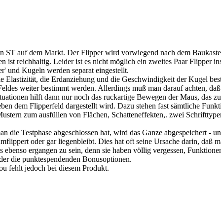
n ST auf dem Markt. Der Flipper wird vorwiegend nach dem Baukaste
 ist reichhaltig. Leider ist es nicht möglich ein zweites Paar Flipper
r' und Kugeln werden separat eingestellt.
 die Elastizität, die Erdanziehung und die Geschwindigkeit der Kugel 
eldes weiter bestimmt werden. Allerdings muß man darauf achten, daß m
Situationen hilft dann nur noch das ruckartige Bewegen der Maus, das z
eben dem Flipperfeld dargestellt wird. Dazu stehen fast sämtliche Fun
tern zum ausfüllen von Flächen, Schatteneffekten,. zwei Schrifttype
 die Testphase abgeschlossen hat, wird das Ganze abgespeichert - und
umflippert oder gar liegenbleibt. Dies hat oft seine Ursache darin, d
mms ebenso ergangen zu sein, denn sie haben völlig vergessen, Funkti
 oder die punktespendenden Bonusoptionen.
ou fehlt jedoch bei diesem Produkt.