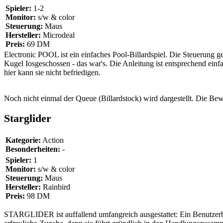
Spieler:
1-2
Monitor:
s/w & color
Steuerung:
Maus
Hersteller:
Microdeal
Preis:
69 DM
Electronic POOL ist ein einfaches Pool-Billardspiel. Die Steuerung ge
Kugel Iosgeschossen - das war's. Die Anleitung ist entsprechend einf
hier kann sie nicht befriedigen.
Noch nicht einmal der Queue (Billardstock) wird dargestellt. Die Bewe
Starglider
Kategorie:
Action
Besonderheiten:
-
Spieler:
1
Monitor:
s/w & color
Steuerung:
Maus
Hersteller:
Rainbird
Preis:
98 DM
STARGLIDER ist auffallend umfangreich ausgestattet: Ein Benutzerbüc