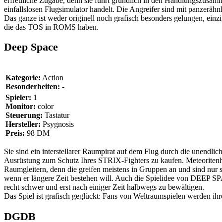
erfreuliche Zugabe, denn sie führt gründlich in den Handlungszusamme
einfallslosen Flugsimulator handelt. Die Angreifer sind mit panzer
Das ganze ist weder originell noch grafisch besonders gelungen, einzi
die das TOS in ROMS haben.
Deep Space
Kategorie:
Action
Besonderheiten:
-
Spieler:
1
Monitor:
color
Steuerung:
Tastatur
Hersteller:
Psygnosis
Preis:
98 DM
Sie sind ein interstellarer Raumpirat auf dem Flug durch die unendl
Ausrüstung zum Schutz Ihres STRIX-Fighters zu kaufen. Meteoritenhau
Raumgleitern, denn die greifen meistens in Gruppen an und sind nur s
wenn er längere Zeit bestehen will. Auch die Spielidee von DEEP SPA
recht schwer und erst nach einiger Zeit halbwegs zu bewältigen.
Das Spiel ist grafisch geglückt: Fans von Weltraumspielen werden ih
DGDB