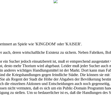
idee erinnert an Spiele wie 'KINGDOM' oder 'KAISER'.
er auch, deren wirtschaftliche Existenz zu sichern. Neben Fabriken, 
 ein Sucher jedoch einsatzbereit ist, muß er entsprechend ausgestattet w
 ist, desto mehr Thorium wird abgebaut. Leider muß jeder Sucher auch 
. Ein anderes wichtiges Handlungsmittel ist der Markt. Dort kann man 
sind die Kriegshandlungen gegen feindliche Städte. Die können sie mi
 Sie als Regent der Stadt die Höhe der Abgaben der Bevölkerung besti
 sich die einzelnen Aktionen und Entscheidungen auch noch gegenseiti
en nicht vermuten, daß es sich um ein Public-Domain Programm handelt
gung zu stellen. Um so bedauerlicher ist es, daß die Handlungen des Spi