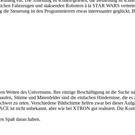
nhang ein. Die Anleitung ist schnell-gelesen, die Bedienung ist schnel
ähnlichen Fahrzeugen und staksenden Robotern à la STAR WARS vertrete
g die Steuerung ist den Programmierern etwas interessanter geglückt. Be
ichen Weiten des Universums. Ihre einzige Beschäftigung ist die Suche
fen, Stürme und Minenfelder sind die einfachen Hindernisse, die es zu
chwer zu orten. Verschiedene Bildschirme helfen zwar bei dieser Aufga
CE ist nicht unbekannt, aber wie bei XTRON gut realisiert. Die Kontr
ren Spaß daran haben.