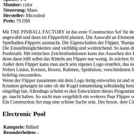
Monitor:
color
Steuerung:
Maus
Hersteller:
Microdeal
Preis:
79 DM
Mit THE PINBALL FACTORY ist das erste 'Construction Set' für de
angewählt und dann im Flipperfeld plaziert. Die Auswahl an Elementen
Spielhallen-Flippern ausmacht. Die Eigenschaften der Flipper, 'Bumpe
Die Einstellmöglichkeiten sind vielfältig und weitreichend. So kann
Punktzahl. Mit einfachen Zeichenfunktionen kann das Aussehen des F
denn dann hilft selbst das Rütteln am Flipper nur wenig. In solchen 
Außer dem Flipper kann man auch sein eigenes Logo erstellen, das n
Neben Linien, Kreisen, Boxen, Rahmen, Sprühdose, verschiedenen Mus
beliebig einzustellen.
Wenn der Flipper zusammen mit dem Logo fertig entworfen ist und man
Kreation gelungen ist oder ob die Kugel minutenlang selbständig her
eingefügt hat. Allerdings scheint es den Entwicklern dieses Progra
ge. macht haben. So sucht man vergeblich ein weiteres Paar Flipper
Ein Construction Set mag eine schöne Sache sein. Der beson. dere Cl
Electronic Pool
Kategorie:
Billard
Besonderheiten:
-