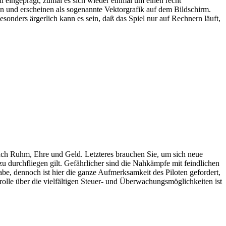
l eingeprägt, zumal es sich wieder einmal um einen recht
n und erscheinen als sogenannte Vektorgrafik auf dem Bildschirm.
sonders ärgerlich kann es sein, daß das Spiel nur auf Rechnern läuft,
 nach Ruhm, Ehre und Geld. Letzteres brauchen Sie, um sich neue
 durchfliegen gilt. Gefährlicher sind die Nahkämpfe mit feindlichen
be, dennoch ist hier die ganze Aufmerksamkeit des Piloten gefordert,
olle über die vielfältigen Steuer- und Überwachungsmöglichkeiten ist