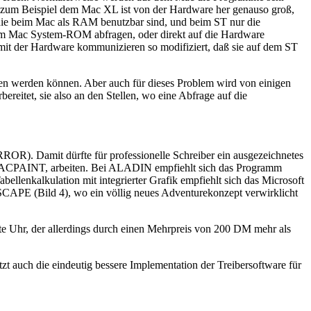
 zum Beispiel dem Mac XL ist von der Hardware her genauso groß,
 die beim Mac als RAM benutzbar sind, und beim ST nur die
 im Mac System-ROM abfragen, oder direkt auf die Hardware
mit der Hardware kommunizieren so modifiziert, daß sie auf dem ST
gen werden können. Aber auch für dieses Problem wird von einigen
ereitet, sie also an den Stellen, wo eine Abfrage auf die
. Damit dürfte für professionelle Schreiber ein ausgezeichnetes
MACPAINT, arbeiten. Bei ALADIN empfiehlt sich das Programm
alkulation mit integrierter Grafik empfiehlt sich das Microsoft
PE (Bild 4), wo ein völlig neues Adventurekonzept verwirklicht
rte Uhr, der allerdings durch einen Mehrpreis von 200 DM mehr als
 auch die eindeutig bessere Implementation der Treibersoftware für