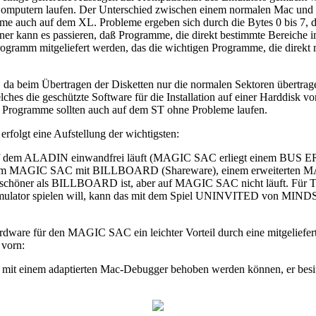
-Computern laufen. Der Unterschied zwischen einem normalen Mac und
mme auch auf dem XL. Probleme ergeben sich durch die Bytes 0 bis 7,
ner kann es passieren, daß Programme, die direkt bestimmte Bereiche
gramm mitgeliefert werden, das die wichtigen Programme, die direkt 
, da beim Übertragen der Disketten nur die normalen Sektoren übertra
s die geschützte Software für die Installation auf einer Harddisk vorb
ten Programme sollten auch auf dem ST ohne Probleme laufen.
rfolgt eine Aufstellung der wichtigsten:
dem ALADIN einwandfrei läuft (MAGIC SAC erliegt einem BUS ERROR)
nn beim MAGIC SAC mit BILLBOARD (Shareware), einem erweiterten 
ls BILLBOARD ist, aber auf MAGIC SAC nicht läuft. Für Tabellenk
ulator spielen will, kann das mit dem Spiel UNINVITED von MINDSCA
ardware für den MAGIC SAC ein leichter Vorteil durch eine mitgeliefe
 vorn:
 mit einem adaptierten Mac-Debugger behoben werden können, er besitzt