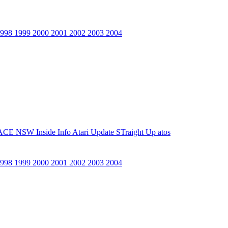
1998
1999
2000
2001
2002
2003
2004
ACE NSW Inside Info
Atari Update
STraight Up
atos
1998
1999
2000
2001
2002
2003
2004