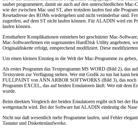
sauber programmiert, damit sie auch auf den unterschiedlichen Mac
wie der zwischen Mac und ST, aber trotzdem laufen fast alle Progra
Resetadresse des ROMs wiedergeben und nicht veränderbar sind. Fer
zugreifen, auf dem ST nicht laufen können. Für ALADIN wird ein Pro
laufen können.
Ernsthaftere Komplikationen entstehen bei geschützter Mac-Software
Mac-Softwarefirmen ein sogenanntes HardDisk Utility angeboten, welche
Originaldiskette erfolgt, entsprechend modifiziert. Diese modifizier
Um einen kleinen Einstieg in die Welt der Mac-Programme zu geben, e
Als erstes Programm das Textprogramm MS WORD (Bild 2), das auf 
Textsystem zur Verfügung stehen. Wer mit Grafik zu tun hat ka
FULLPAINT von ANN ARBOR SOFTWORKS (Bild 3), das noch schöner a
Programm EXCEL, das auf beiden Emulatoren läuft. Wer mit dem Em
wurde.
Beim direkten Vergleich der beiden Emulatoren ergibt sich bei der H
wettgemacht wird. Bei der Software hat ALADIN eindeutig die Nase
Nicht nur daß wesentlich mehr Programme laufen, und Fehler elegant
Tastatur und Diskettenlaufwerke.