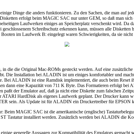
nige Dinge die anders funktionieren. Zu den Sachen, die man auf jeden
isketten erfolgt beim MAGIC SAC nur unter GEM, so daß man sich eine
ppelseitigen Laufwerken einiges an Speicherplatz verschenkt wird. Da d
 bei geschlossenem Schreibschutz erkennen kann, müssen alle Diskette
eim Booten im Laufwerk B: eingelegt waren Schwierigkeiten, da sie nich
 die die Original Mac-ROMs gesteckt werden. Auf eine zusätzliche U
leibt. Die Installation bei ALADIN ist um einiges komfortabler und 
yte. Bei ALADIN ist eine Ramdisk implementiert, die auch beim Reset i
zen dann eine Kapazität von 711 K Byte. Das Formatieren erfolgt bei 
n paßt der Emulator auf, daß ja nicht eine Diskette zum falschen Zeit
der ATARI HardDisk als eigenes Laufwerk geplant. Der Drucker kann 
R sein. Als Update ist für ALADIN ein Druckertreiber für EPSON ko
atur: Beim MAGIC SAC ist die amerikanische (englische) Tastaturbeleg
 ST Tastatur installiert werden. Zusätzlich werden bei ALADIN die Kod
en einige generelle Aussagen zur Kompatibilität des Emulators gemac