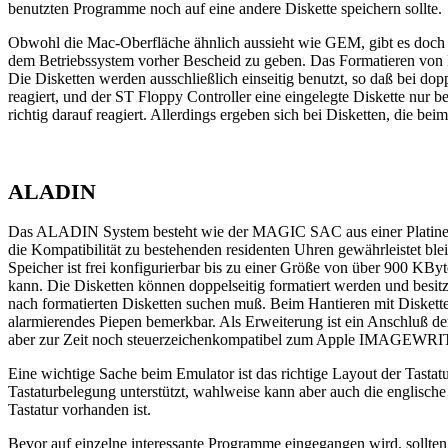
benutzten Programme noch auf eine andere Diskette speichern sollte.
Obwohl die Mac-Oberfläche ähnlich aussieht wie GEM, gibt es doch ei
dem Betriebssystem vorher Bescheid zu geben. Das Formatieren von D
Die Disketten werden ausschließlich einseitig benutzt, so daß bei do
reagiert, und der ST Floppy Controller eine eingelegte Diskette nur
richtig darauf reagiert. Allerdings ergeben sich bei Disketten, die b
ALADIN
Das ALADIN System besteht wie der MAGIC SAC aus einer Platine, in
die Kompatibilität zu bestehenden residenten Uhren gewährleistet b
Speicher ist frei konfigurierbar bis zu einer Größe von über 900 KB
kann. Die Disketten können doppelseitig formatiert werden und besit
nach formatierten Disketten suchen muß. Beim Hantieren mit Diskette
alarmierendes Piepen bemerkbar. Als Erweiterung ist ein Anschluß 
aber zur Zeit noch steuerzeichenkompatibel zum Apple IMAGEWRITE
Eine wichtige Sache beim Emulator ist das richtige Layout der Tast
Tastaturbelegung unterstützt, wahlweise kann aber auch die englische
Tastatur vorhanden ist.
Bevor auf einzelne interessante Programme eingegangen wird, sollt