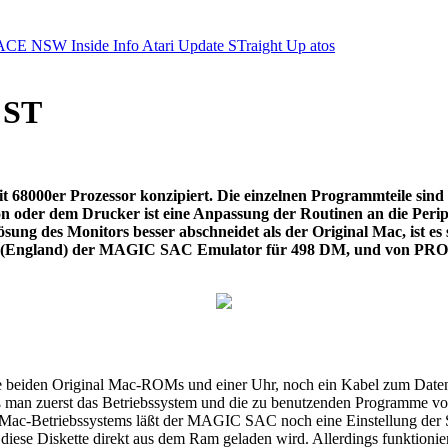
ACE NSW Inside Info
Atari Update
STraight Up
atos
 ST
it 68000er Prozessor konzipiert. Die einzelnen Programmteile si
tion oder dem Drucker ist eine Anpassung der Routinen an die Per
ösung des Monitors besser abschneidet als der Original Mac, ist e
 (England) der MAGIC SAC Emulator für 498 DM, und von PRO
e beiden Original Mac-ROMs und einer Uhr, noch ein Kabel zum Datena
an zuerst das Betriebssystem und die zu benutzenden Programme vom
ac-Betriebssystems läßt der MAGIC SAC noch eine Einstellung der Spe
diese Diskette direkt aus dem Ram geladen wird. Allerdings funktionier