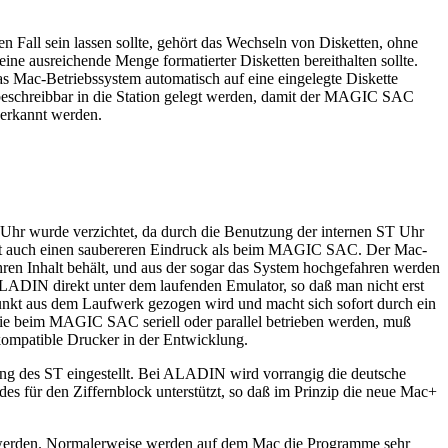
 Fall sein lassen sollte, gehört das Wechseln von Disketten, ohne
 ausreichende Menge formatierter Disketten bereithalten sollte.
as Mac-Betriebssystem automatisch auf eine eingelegte Diskette
n beschreibbar in die Station gelegt werden, damit der MAGIC SAC
t erkannt werden.
hr wurde verzichtet, da durch die Benutzung der internen ST Uhr
macht auch einen saubereren Eindruck als beim MAGIC SAC. Der Mac-
hren Inhalt behält, und aus der sogar das System hochgefahren werden
ALADIN direkt unter dem laufenden Emulator, so daß man nicht erst
punkt aus dem Laufwerk gezogen wird und macht sich sofort durch ein
wie beim MAGIC SAC seriell oder parallel betrieben werden, muß
mpatible Drucker in der Entwicklung.
ung des ST eingestellt. Bei ALADIN wird vorrangig die deutsche
es für den Ziffernblock unterstützt, so daß im Prinzip die neue Mac+
ht werden. Normalerweise werden auf dem Mac die Programme sehr