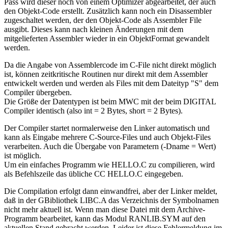
Pass wird dieser noch von einem Optimizer abgearbeitet, der auch
den Objekt-Code erstellt. Zusätzlich kann noch ein Disassembler
zugeschaltet werden, der den Objekt-Code als Assembler File
ausgibt. Dieses kann nach kleinen Änderungen mit dem
mitgelieferten Assembler wieder in ein ObjektFormat gewandelt
werden.
Da die Angabe von Assemblercode im C-File nicht direkt möglich
ist, können zeitkritische Routinen nur direkt mit dem Assembler
entwickelt werden und werden als Files mit dem Dateityp "S" dem
Compiler übergeben.
Die Größe der Datentypen ist beim MWC mit der beim DIGITAL
Compiler identisch (also int = 2 Bytes, short = 2 Bytes).
Der Compiler startet normalerweise den Linker automatisch und
kann als Eingabe mehrere C-Source-Files und auch Objekt-Files
verarbeiten. Auch die Übergabe von Parametern (-Dname = Wert)
ist möglich.
Um ein einfaches Programm wie HELLO.C zu compilieren, wird
als Befehlszeile das übliche CC HELLO.C eingegeben.
Die Compilation erfolgt dann einwandfrei, aber der Linker meldet,
daß in der GBibliothek LIBC.A das Verzeichnis der Symbolnamen
nicht mehr aktuell ist. Wenn man diese Datei mit dem Archive-
Programm bearbeitet, kann das Modul RANLIB.SYM auf den
aktuellen Stand gebracht werden. Leider ist diese Fehlermeldung im