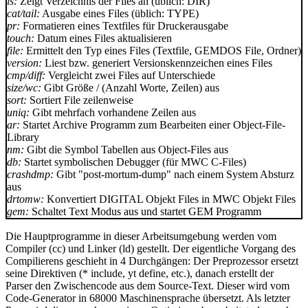
ls:
Zeigt Verzeichnis der Files an (üblich: DIR)
cat/tail:
Ausgabe eines Files (üblich: TYPE)
pr:
Formatieren eines Textfiles für Druckerausgabe
touch:
Datum eines Files aktualisieren
file:
Ermittelt den Typ eines Files (Textfile, GEMDOS File, Ordner)
version:
Liest bzw. generiert Versionskennzeichen eines Files
cmp/diff:
Vergleicht zwei Files auf Unterschiede
size/wc:
Gibt Größe / (Anzahl Worte, Zeilen) aus
sort:
Sortiert File zeilenweise
uniq:
Gibt mehrfach vorhandene Zeilen aus
ar:
Startet Archive Programm zum Bearbeiten einer Object-File-
Library
nm:
Gibt die Symbol Tabellen aus Object-Files aus
db:
Startet symbolischen Debugger (für MWC C-Files)
crashdmp:
Gibt "post-mortum-dump" nach einem System Absturz
aus
drtomw:
Konvertiert DIGITAL Objekt Files in MWC Objekt Files
gem:
Schaltet Text Modus aus und startet GEM Programm
Die Hauptprogramme in dieser Arbeitsumgebung werden vom
Compiler (cc) und Linker (ld) gestellt. Der eigentliche Vorgang des
Compilierens geschieht in 4 Durchgängen: Der Preprozessor ersetzt
seine Direktiven (* include, yt define, etc.), danach erstellt der
Parser den Zwischencode aus dem Source-Text. Dieser wird vom
Code-Generator in 68000 Maschinensprache übersetzt. Als letzter