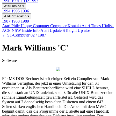
1990
1991
1992
1993
Atari Inside
▾
1994
1995
1996
ATARImagazin
▾
1987
1988
1989
Atari Phile
Happy Computer
Computer Kontakt
Atari Times
Hitdisk
ACE NSW Inside Info
Atari Update
STraight Up
atos
← ST-Computer 02 / 1987
Mark Williams 'C'
Software
Für MS DOS Rechner ist seit einiger Zeit ein Compiler von Mark
Williams verfügbar, der jetzt in einer Umsetzung für den ST
erschienen ist. Als Benutzeroberfläche wird eine SHELL benutzt,
die sich stark an UNIX anlehnt, so daß für alle UNIX Benutzer eine
schnelle Einarbeitungszeit gewährleistet ist. Geliefert wird das
System auf 2 doppelseitig bespielten Disketten und einem 643
Seiten starken englischen Handbuch. Die Arbeit mit dem MWC
beginnt damit, daß die Programme der Diskette auf eine Harddisk
oder eine andere doppelseitige Diskette installiert werden. Das