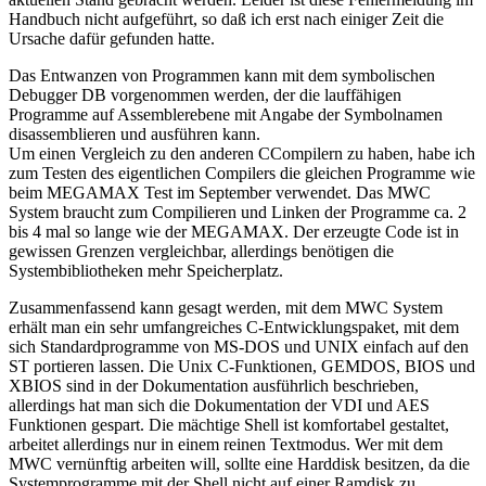
Handbuch nicht aufgeführt, so daß ich erst nach einiger Zeit die
Ursache dafür gefunden hatte.
Das Entwanzen von Programmen kann mit dem symbolischen
Debugger DB vorgenommen werden, der die lauffähigen
Programme auf Assemblerebene mit Angabe der Symbolnamen
disassemblieren und ausführen kann.
Um einen Vergleich zu den anderen CCompilern zu haben, habe ich
zum Testen des eigentlichen Compilers die gleichen Programme wie
beim MEGAMAX Test im September verwendet. Das MWC
System braucht zum Compilieren und Linken der Programme ca. 2
bis 4 mal so lange wie der MEGAMAX. Der erzeugte Code ist in
gewissen Grenzen vergleichbar, allerdings benötigen die
Systembibliotheken mehr Speicherplatz.
Zusammenfassend kann gesagt werden, mit dem MWC System
erhält man ein sehr umfangreiches C-Entwicklungspaket, mit dem
sich Standardprogramme von MS-DOS und UNIX einfach auf den
ST portieren lassen. Die Unix C-Funktionen, GEMDOS, BIOS und
XBIOS sind in der Dokumentation ausführlich beschrieben,
allerdings hat man sich die Dokumentation der VDI und AES
Funktionen gespart. Die mächtige Shell ist komfortabel gestaltet,
arbeitet allerdings nur in einem reinen Textmodus. Wer mit dem
MWC vernünftig arbeiten will, sollte eine Harddisk besitzen, da die
Systemprogramme mit der Shell nicht auf einer Ramdisk zu