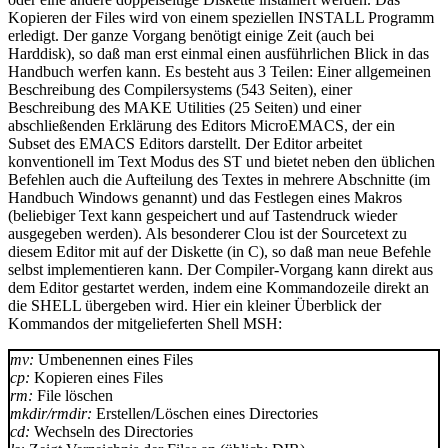
Kopieren der Files wird von einem speziellen INSTALL Programm
erledigt. Der ganze Vorgang benötigt einige Zeit (auch bei
Harddisk), so daß man erst einmal einen ausführlichen Blick in das
Handbuch werfen kann. Es besteht aus 3 Teilen: Einer allgemeinen
Beschreibung des Compilersystems (543 Seiten), einer
Beschreibung des MAKE Utilities (25 Seiten) und einer
abschließenden Erklärung des Editors MicroEMACS, der ein
Subset des EMACS Editors darstellt. Der Editor arbeitet
konventionell im Text Modus des ST und bietet neben den üblichen
Befehlen auch die Aufteilung des Textes in mehrere Abschnitte (im
Handbuch Windows genannt) und das Festlegen eines Makros
(beliebiger Text kann gespeichert und auf Tastendruck wieder
ausgegeben werden). Als besonderer Clou ist der Sourcetext zu
diesem Editor mit auf der Diskette (in C), so daß man neue Befehle
selbst implementieren kann. Der Compiler-Vorgang kann direkt aus
dem Editor gestartet werden, indem eine Kommandozeile direkt an
die SHELL übergeben wird. Hier ein kleiner Überblick der
Kommandos der mitgelieferten Shell MSH:
mv:
Umbenennen eines Files
cp:
Kopieren eines Files
rm:
File löschen
mkdir/rmdir:
Erstellen/Löschen eines Directories
cd:
Wechseln des Directories