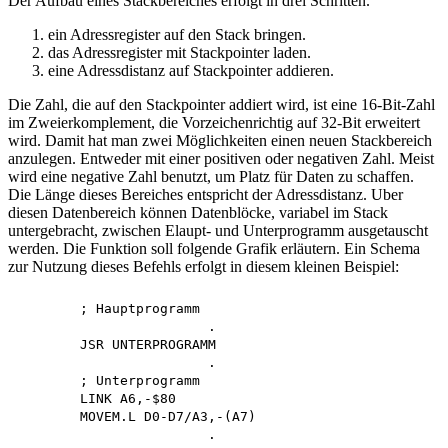
Der Aufbau eines Stackbereiches erfolgt in drei Schritten.
ein Adressregister auf den Stack bringen.
das Adressregister mit Stackpointer laden.
eine Adressdistanz auf Stackpointer addieren.
Die Zahl, die auf den Stackpointer addiert wird, ist eine 16-Bit-Zahl
im Zweierkomplement, die Vorzeichenrichtig auf 32-Bit erweitert
wird. Damit hat man zwei Möglichkeiten einen neuen Stackbereich
anzulegen. Entweder mit einer positiven oder negativen Zahl. Meist
wird eine negative Zahl benutzt, um Platz für Daten zu schaffen.
Die Länge dieses Bereiches entspricht der Adressdistanz. Uber
diesen Datenbereich können Datenblöcke, variabel im Stack
untergebracht, zwischen Elaupt- und Unterprogramm ausgetauscht
werden. Die Funktion soll folgende Grafik erläutern. Ein Schema
zur Nutzung dieses Befehls erfolgt in diesem kleinen Beispiel:
	; Hauptprogramm

			.

	JSR UNTERPROGRAMM

			.

	; Unterprogramm 

	LINK A6,-$80

	MOVEM.L D0-D7/A3,-(A7)

			.
