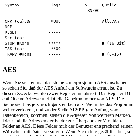
Syntax            Flags         .x      Quelle        
				  XNZVC

CHK (ea),Dn       -*UUU                 Alle/An       
NOP               -----

RESET             -----

Scc (ea)          -----                               
STOP #Kons        *****                 # (16 Bit)

TAS (ea)          -**OO                               
AES
Wenn Sie sich einmal das kleine Unterprogramm AES anschauen,
so sehen Sie, daß der AES Aufruf ein Softwareinterrupt ist. Zu
diesem Zwecke werden zwei Register initialisiert. Das Register D1
enthält eine Adresse und D0 die Geheimnummer von AES. Die
Sache sieht bis jetzt noch ganz einfach aus. Wenn Sie das Programm
weiter verfolgen, und zu der Stelle AESPB (am Anfang vom
Datenbereich) kommen, stehen die Adressen von weiteren Marken.
Dies sind die Adressen der Felder zur Übergabe der Variablen-
Felder an AES. Diese Felder muß der Benutzer entsprechend seinen
Wünschen mit Daten versorgen. Wenn Sie richtig gezählt haben, so