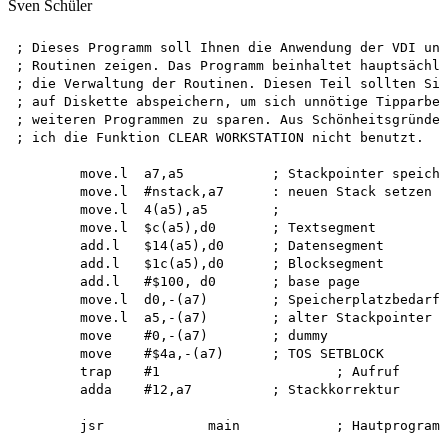
Sven Schüler
; Dieses Programm soll Ihnen die Anwendung der VDI und
; Routinen zeigen. Das Programm beinhaltet hauptsächli
; die Verwaltung der Routinen. Diesen Teil sollten Sie
; auf Diskette abspeichern, um sich unnötige Tipparbei
; weiteren Programmen zu sparen. Aus Schönheitsgründen
; ich die Funktion CLEAR WORKSTATION nicht benutzt.

	move.l	a7,a5		; Stackpointer speichern

	move.l	#nstack,a7	: neuen Stack setzen

	move.l	4(a5),a5	;

	move.l	$c(a5),d0	; Textsegment

	add.l	$14(a5),d0	; Datensegment

	add.l	$1c(a5),d0	; Blocksegment

	add.l	#$100, d0	; base page

	move.l	d0,-(a7)	; Speicherplatzbedarf

	move.l	a5,-(a7)	; alter Stackpointer

	move	#0,-(a7)	; dummy

	move	#$4a,-(a7)	; TOS SETBLOCK

	trap	#1			; Aufruf

	adda	#12,a7		; Stackkorrektur

	jsr		main		; Hautprogramm
