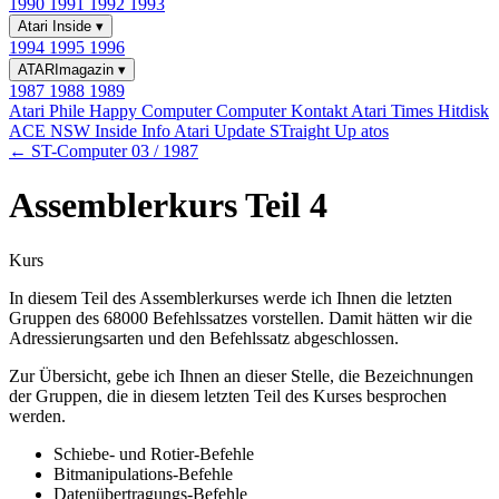
1990
1991
1992
1993
Atari Inside
▾
1994
1995
1996
ATARImagazin
▾
1987
1988
1989
Atari Phile
Happy Computer
Computer Kontakt
Atari Times
Hitdisk
ACE NSW Inside Info
Atari Update
STraight Up
atos
← ST-Computer 03 / 1987
Assemblerkurs Teil 4
Kurs
In diesem Teil des Assemblerkurses werde ich Ihnen die letzten
Gruppen des 68000 Befehlssatzes vorstellen. Damit hätten wir die
Adressierungsarten und den Befehlssatz abgeschlossen.
Zur Übersicht, gebe ich Ihnen an dieser Stelle, die Bezeichnungen
der Gruppen, die in diesem letzten Teil des Kurses besprochen
werden.
Schiebe- und Rotier-Befehle
Bitmanipulations-Befehle
Datenübertragungs-Befehle