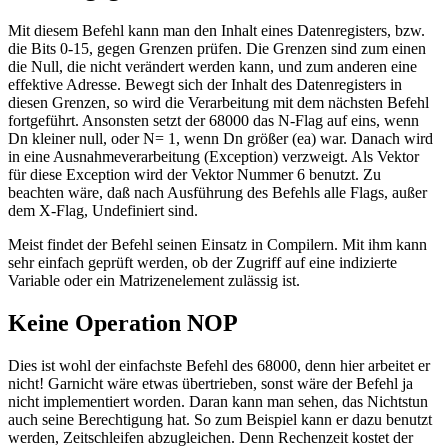
Mit diesem Befehl kann man den Inhalt eines Datenregisters, bzw.
die Bits 0-15, gegen Grenzen prüfen. Die Grenzen sind zum einen
die Null, die nicht verändert werden kann, und zum anderen eine
effektive Adresse. Bewegt sich der Inhalt des Datenregisters in
diesen Grenzen, so wird die Verarbeitung mit dem nächsten Befehl
fortgeführt. Ansonsten setzt der 68000 das N-Flag auf eins, wenn
Dn kleiner null, oder N= 1, wenn Dn größer (ea) war. Danach wird
in eine Ausnahmeverarbeitung (Exception) verzweigt. Als Vektor
für diese Exception wird der Vektor Nummer 6 benutzt. Zu
beachten wäre, daß nach Ausführung des Befehls alle Flags, außer
dem X-Flag, Undefiniert sind.
Meist findet der Befehl seinen Einsatz in Compilern. Mit ihm kann
sehr einfach geprüft werden, ob der Zugriff auf eine indizierte
Variable oder ein Matrizenelement zulässig ist.
Keine Operation NOP
Dies ist wohl der einfachste Befehl des 68000, denn hier arbeitet er
nicht! Garnicht wäre etwas übertrieben, sonst wäre der Befehl ja
nicht implementiert worden. Daran kann man sehen, das Nichtstun
auch seine Berechtigung hat. So zum Beispiel kann er dazu benutzt
werden, Zeitschleifen abzugleichen. Denn Rechenzeit kostet der