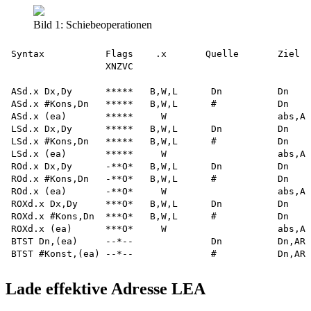
Bild 1: Schiebeoperationen
Syntax           Flags    .x       Quelle       Ziel

                 XNZVC

ASd.x Dx,Dy      *****   B,W,L      Dn          Dn

ASd.x #Kons,Dn   *****   B,W,L      #           Dn

ASd.x (ea)       *****     W                    abs,AR
LSd.x Dx,Dy      *****   B,W,L      Dn          Dn

LSd.x #Kons,Dn   *****   B,W,L      #           Dn

LSd.x (ea)       *****     W                    abs,AR
ROd.x Dx,Dy      -**O*   B,W,L      Dn          Dn

ROd.x #Kons,Dn   -**O*   B,W,L      #           Dn

ROd.x (ea)       -**O*     W                    abs,AR
ROXd.x Dx,Dy     ***O*   B,W,L      Dn          Dn

ROXd.x #Kons,Dn  ***O*   B,W,L      #           Dn

ROXd.x (ea)      ***O*     W                    abs,AR
BTST Dn,(ea)     --*--              Dn          Dn,ARI
Lade effektive Adresse LEA