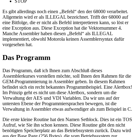
STOP
Es gibt allerdings noch einen „Befehl“ den der 68000 verarbeitet.
Allgemein wird er als ILLEGAL bezeichnet. Trifft der 68000 auf
eine Bitfolge, die er nicht als Befehl interpretieren kann, so löst er
eine Exception aus. Diese Exception hat die Vektornummer 4.
Manche Assembler haben diesen „Befehl“ als ILLEGAL
implementiert, obwohl Motorola keinen Assemblersyntax dafür
vorgesehen hat.
Das Programm
Das Programm, daß ich Ihnen zum Abschluß dieses
Assemblerkurses vorstellen möchte, soll Ihnen den Rahmen für die
GEM-Programmierung in Assembler geben. In diesem Rahmen
befindet sich ein recht bekanntes Programmbeispiel. Eine Alertbox!
Im Prinzip geht es nicht um diese Alertbox, sondern um die
Verwaltung der AES und VDI Variablen. Da wir uns auf der
untersten Ebene der Programmiersprachen bewegen, ist die
Verwaltung in Assembler etwas aufwendiger als zum Beispiel in C.
Die erste kleine Routine hat den Namen Setblock. Dies ist ein TOS
Aufruf, wie Sie ihn schon kennen. Diese Routine gibt den nicht
benötigten Speicherplatz an das Betriebssystem zurück. Dazu wird
aus der Base Page (256 Bytes), die vom Betriebssystem zur