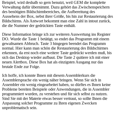
Beispiel, wird deshalb so gern benutzt, weil GEM die komplette
Verwaltung dafür übernimmt. Dazu gehört das Zwischenspeichern
des benötigten Bildschirmbereiches, die Aufbereitung des
Aussehens der Box, nebst ihrer Größe, bis hin zur Restaurierung des
Bildschirms. Als Antwort bekommt man eine Zahl in intout zurück,
die die Nummer der gedrückten Taste enthält.
Diese Information bringe ich zur weiteren Auswertung ins Register
DO. Wurde die Taste 1 betätigt, so endet das Programm mit einem
gewaltsamen Abbruch. Taste 3 hingegen beendet das Programm
normal. Hier kann man schön die Restaurierung des Bildschirmes
erkennen, da erst noch eine weitere Taste gedrückt werden muß, bis
sich das Desktop wieder aufbaut. Die Taste 2 quitiere ich mit einer
neuen Alertbox. Diese Box hat als einzigsten Ausgang nur das
brutale Ende zur Folge.
Ich hoffe, ich konnte Ihnen mit diesem Assemblerkurs die
Assemblersprache ein wenig näher bringen. Wenn Sie sich in
Assembler ein wenig eingearbeitet haben, so dürftes es Ihnen keine
Probleme bereiten Beispiele oder Anwendungen, die in Assembler
programmiert wurden, zu verstehen und für sich selbst zu nutzen.
Sind Sie mit der Materie etwas besser vertraut, so sollte Ihnen die
Anpassung solcher Programme zu Ihren eigenen Zwecken
unproblematisch sein.