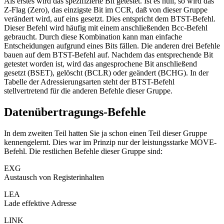
Als erstes wird das spezifizierte Bit getestet. Ist es null, so wird das
Z-Flag (Zero), das einzigste Bit im CCR, daß von dieser Gruppe
verändert wird, auf eins gesetzt. Dies entspricht dem BTST-Befehl.
Dieser Befehl wird häufig mit einem anschließenden Bcc-Befehl
gebraucht. Durch diese Kombination kann man einfache
Entscheidungen aufgrund eines Bits fällen. Die anderen drei Befehle
bauen auf dem BTST-Befehl auf. Nachdem das entsprechende Bit
getestet worden ist, wird das angesprochene Bit anschließend
gesetzt (BSET), gelöscht (BCLR) oder geändert (BCHG). In der
Tabelle der Adressierungsarten steht der BTST-Befehl
stellvertretend für die anderen Befehle dieser Gruppe.
Datenübertragungs-Befehle
In dem zweiten Teil hatten Sie ja schon einen Teil dieser Gruppe
kennengelernt. Dies war im Prinzip nur der leistungsstarke MOVE-
Befehl. Die restlichen Befehle dieser Gruppe sind:
EXG
Austausch von Registerinhalten
LEA
Lade effektive Adresse
LINK