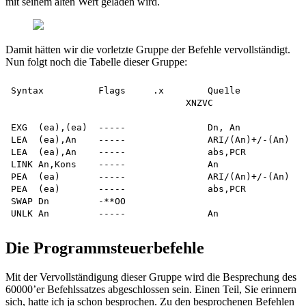
mit seinem alten Wert geladen wird.
Damit hätten wir die vorletzte Gruppe der Befehle vervollständigt.
Nun folgt noch die Tabelle dieser Gruppe:
Syntax          Flags     .x        Que1le           Z
				XNZVC

EXG  (ea),(ea)  -----               Dn, An           D
LEA  (ea),An    -----               ARI/(An)+/-(An)  A
LEA  (ea),An    -----               abs,PCR          A
LINK An,Kons    -----               An 

PEA  (ea)       -----               ARI/(An)+/-(An) 

PEA  (ea)       -----               abs,PCR 

SWAP Dn         -**OO                                D
Die Programmsteuerbefehle
Mit der Vervollständigung dieser Gruppe wird die Besprechung des
60000’er Befehlssatzes abgeschlossen sein. Einen Teil, Sie erinnern
sich, hatte ich ja schon besprochen. Zu den besprochenen Befehlen