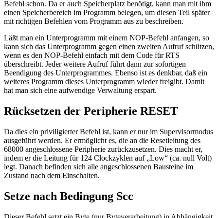
Befehl schon. Da er auch Speicherplatz benötigt, kann man mit ihm
einen Speicherbereich im Programm belegen, um diesen Teil später
mit richtigen Befehlen vom Programm aus zu beschreiben.
Läßt man ein Unterprogramm mit einem NOP-Befehl anfangen, so
kann sich das Unterprogramm gegen einen zweiten Aufruf schützen,
wenn es den NOP-Befehl einfach mit dem Code für RTS
überschreibt. Jeder weitere Aufruf führt dann zur sofortigen
Beendigung des Unterprogrammes. Ebenso ist es denkbar, daß ein
weiteres Programm dieses Unterprogramm wieder freigibt. Damit
hat man sich eine aufwendige Verwaltung erspart.
Rücksetzen der Peripherie RESET
Da dies ein priviligierter Befehl ist, kann er nur im Supervisormodus
ausgeführt werden. Er ermöglicht es, die an die Resetleitung des
68000 angeschlossene Peripherie zurückzusetzen. Dies macht er,
indem er die Leitung für 124 Clockzyklen auf „Low“ (ca. null Volt)
legt. Danach befinden sich alle angeschlossenen Bausteine im
Zustand nach dem Einschalten.
Setze nach Bedingung Scc
Dieser Befehl setzt ein Byte (nur Byteverarbeitung) in Abhängigkeit