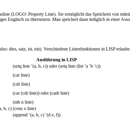
nsliste (LOGO: Property Liste). Sie ermöglicht das Speichern von mit
iges Englisch zu übersetzen. Man speichert dann lediglich in einer Asso
so: dies, satz, ist, ein). Verschiedene Listenfunktionen in LISP erlauben
Ausführung in LISP
(setq liste ’(a, b, c)) oder (setq liste (list ’a ’b ’c))
(car liste)
(cdr liste)
(car (cdr liste)) oder (cadr liste)
(nth n liste)
, b, c)
(cons x liste)
(append ’(a, b, c) ’(d e, f))