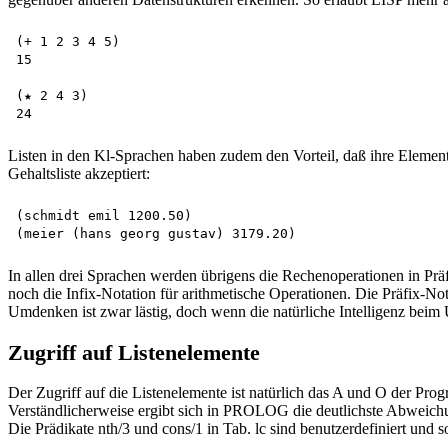
(+ 1 2 3 4 5)

15

(★ 2 4 3)

Listen in den Kl-Sprachen haben zudem den Vorteil, daß ihre Element
Gehaltsliste akzeptiert:
(schmidt emil 1200.50)

In allen drei Sprachen werden übrigens die Rechenoperationen in Prä
noch die Infix-Notation für arithmetische Operationen. Die Präfix-No
Umdenken ist zwar lästig, doch wenn die natürliche Intelligenz beim 
Zugriff auf Listenelemente
Der Zugriff auf die Listenelemente ist natürlich das A und O der Pr
Verständlicherweise ergibt sich in PROLOG die deutlichste Abweichun
Die Prädikate nth/3 und cons/1 in Tab. lc sind benutzerdefiniert un