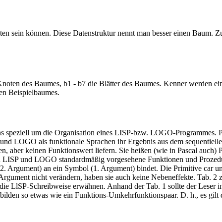
en sein können. Diese Datenstruktur nennt man besser einen Baum. Zur
 Knoten des Baumes, b1 - b7 die Blätter des Baumes. Kenner werden e
ären Beispielbaumes.
ns speziell um die Organisation eines LISP-bzw. LOGO-Programmes. P
und LOGO als funktionale Sprachen ihr Ergebnis aus dem sequentiellen
aber keinen Funktionswert liefern. Sie heißen (wie in Pascal auch) 
 in LISP und LOGO standardmäßig vorgesehene Funktionen und Prozeduren;
 (2. Argument) an ein Symbol (1. Argument) bindet. Die Primitive car un
Argument nicht verändern, haben sie auch keine Nebeneffekte. Tab. 2 
h die LlSP-Schreibweise erwähnen. Anhand der Tab. 1 sollte der Leser
bilden so etwas wie ein Funktions-Umkehrfunktionspaar. D. h., es gilt di