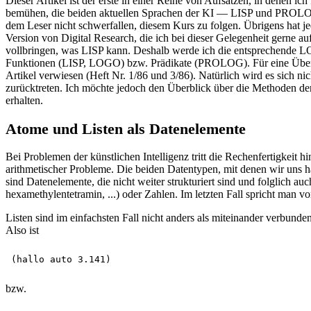
Dieser Artikel ist der erste in einer Reihe von Aufsätzen, in denen 
bemühen, die beiden aktuellen Sprachen der KI — LISP und PROLOG -
dem Leser nicht schwerfallen, diesem Kurs zu folgen. Übrigens hat j
Version von Digital Research, die ich bei dieser Gelegenheit gerne 
vollbringen, was LISP kann. Deshalb werde ich die entsprechende LO
Funktionen (LISP, LOGO) bzw. Prädikate (PROLOG). Für eine Übersi
Artikel verwiesen (Heft Nr. 1/86 und 3/86). Natürlich wird es sich n
zurücktreten. Ich möchte jedoch den Überblick über die Methoden der
erhalten.
Atome und Listen als Datenelemente
Bei Problemen der künstlichen Intelligenz tritt die Rechenfertigkeit 
arithmetischer Probleme. Die beiden Datentypen, mit denen wir uns ha
sind Datenelemente, die nicht weiter strukturiert sind und folglich a
hexamethylentetramin, ...) oder Zahlen. Im letzten Fall spricht man
Listen sind im einfachsten Fall nicht anders als miteinander verb
Also ist
bzw.