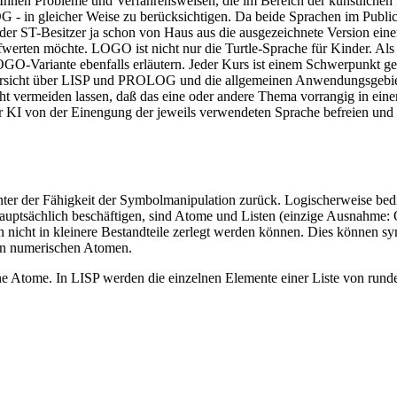
ich Ihnen Probleme und Verfahrensweisen, die im Bereich der künstliche
 in gleicher Weise zu berücksichtigen. Da beide Sprachen im Public
eder ST-Besitzer ja schon von Haus aus die ausgezeichnete Version ei
aufwerten möchte. LOGO ist nicht nur die Turtle-Sprache für Kinder. A
GO-Variante ebenfalls erläutern. Jeder Kurs ist einem Schwerpunkt g
cht über LISP und PROLOG und die allgemeinen Anwendungsgebiete der
icht vermeiden lassen, daß das eine oder andere Thema vorrangig in ein
 KI von der Einengung der jeweils verwendeten Sprache befreien und a
hinter der Fähigkeit der Symbolmanipulation zurück. Logischerweise bed
uptsächlich beschäftigen, sind Atome und Listen (einzige Ausnahme: Obj
uch nicht in kleinere Bestandteile zerlegt werden können. Dies können 
 von numerischen Atomen.
undene Atome. In LISP werden die einzelnen Elemente einer Liste vo