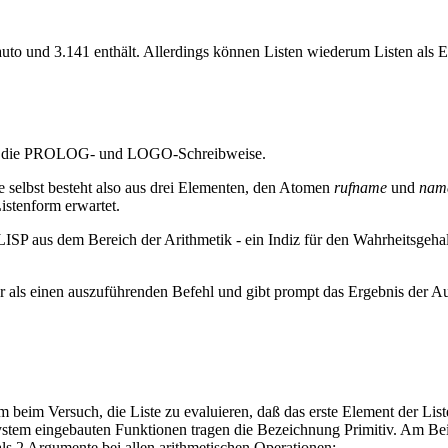
und 3.141 enthält. Allerdings können Listen wiederum Listen als Elem
h auf die PROLOG- und LOGO-Schreibweise.
te selbst besteht also aus drei Elementen, den Atomen
rufname
und
nam
istenform erwartet.
LISP aus dem Bereich der Arithmetik - ein Indiz für den Wahrheitsgeha
reter als einen auszuführenden Befehl und gibt prompt das Ergebnis der 
em beim Versuch, die Liste zu evaluieren, daß das erste Element der Li
stem eingebauten Funktionen tragen die Bezeichnung Primitiv. Am Beis
ls 2 Argumente bei allen arithmetischen Operationen: