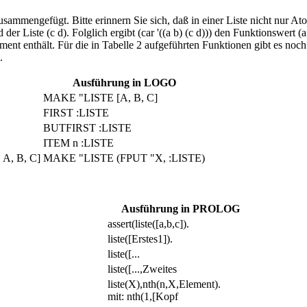
usammengefügt. Bitte erinnern Sie sich, daß in einer Liste nicht nur At
der Liste (c d). Folglich ergibt (car '((a b) (c d))) den Funktionswert (a b
es Element enthält. Für die in Tabelle 2 aufgeführten Funktionen gibt e
.
Ausführung in LOGO
MAKE "LISTE [A, B, C]
FIRST :LISTE
BUTFIRST :LISTE
ITEM n :LISTE
, A, B, C]
MAKE "LISTE (FPUT "X, :LISTE)
Ausführung in PROLOG
assert(liste([a,b,c]).
liste([Erstes1]).
liste([...
liste([...,Zweites
liste(X),nth(n,X,Element).
mit: nth(1,[Kopf