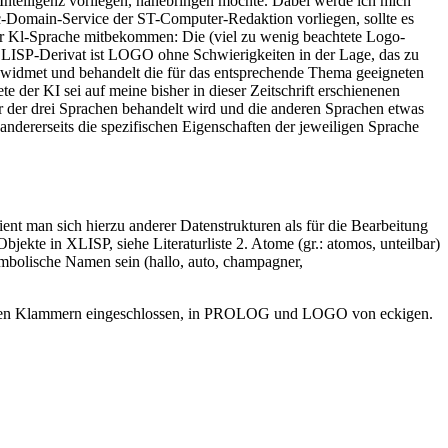
n Intelligenz vorliegen, nahebringen möchte. Dabei werde ich mich
-Domain-Service der ST-Computer-Redaktion vorliegen, sollte es
ner Kl-Sprache mitbekommen: Die (viel zu wenig beachtete Logo-
ls LISP-Derivat ist LOGO ohne Schwierigkeiten in der Lage, das zu
ewidmet und behandelt die für das entsprechende Thema geeigneten
 KI sei auf meine bisher in dieser Zeitschrift erschienenen
er der drei Sprachen behandelt wird und die anderen Sprachen etwas
ndererseits die spezifischen Eigenschaften der jeweiligen Sprache
ient man sich hierzu anderer Datenstrukturen als für die Bearbeitung
ekte in XLISP, siehe Literaturliste 2. Atome (gr.: atomos, unteilbar)
symbolische Namen sein (hallo, auto, champagner,
n runden Klammern eingeschlossen, in PROLOG und LOGO von eckigen.