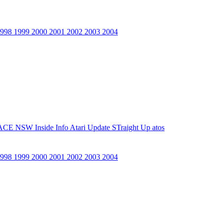
1998
1999
2000
2001
2002
2003
2004
ACE NSW Inside Info
Atari Update
STraight Up
atos
1998
1999
2000
2001
2002
2003
2004