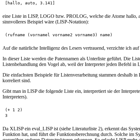
eine Liste in LISP, LOGO bzw. PROLOG, welche die Atome hallo, auto 
sinnvolleres Beispiel wäre (LISP-Notation):
Auf die natürliche Intelligenz des Lesers vertrauend, verzichte ic
In dieser Liste werden die Patennamen als Unterliste geführt. Die Lis
Listenbehandlung den Vogel ab, weil der Interpreter jeden Befehl in L
Die einfachsten Beispiele für Listenverarbeitung stammen deshalb in 
korreliert sind.
Gibt man in LISP die folgende Liste ein, interpretiert sie der Interp
Interpreters).
(+ 1 2)

Da XLISP ein eval_LISP ist (siehe Literaturliste 2), erkennt das Syst
Funktion hat, und führt die Funktionsberechnung durch. Solche im Sy
gegenüber anderen Datenstrukturen erkennen. So erlaubt LISP mehr a