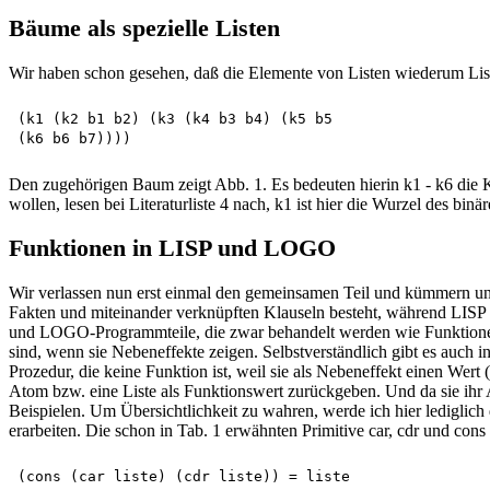
Bäume als spezielle Listen
Wir haben schon gesehen, daß die Elemente von Listen wiederum List
(k1 (k2 b1 b2) (k3 (k4 b3 b4) (k5 b5 

Den zugehörigen Baum zeigt Abb. 1. Es bedeuten hierin k1 - k6 die
wollen, lesen bei Literaturliste 4 nach, k1 ist hier die Wurzel des bin
Funktionen in LISP und LOGO
Wir verlassen nun erst einmal den gemeinsamen Teil und kümmern u
Fakten und miteinander verknüpften Klauseln besteht, während LISP 
und LOGO-Programmteile, die zwar behandelt werden wie Funktionen, 
sind, wenn sie Nebeneffekte zeigen. Selbstverständlich gibt es auch
Prozedur, die keine Funktion ist, weil sie als Nebeneffekt einen Wert
Atom bzw. eine Liste als Funktionswert zurückgeben. Und da sie ihr 
Beispielen. Um Übersichtlichkeit zu wahren, werde ich hier lediglic
erarbeiten. Die schon in Tab. 1 erwähnten Primitive car, cdr und cons 