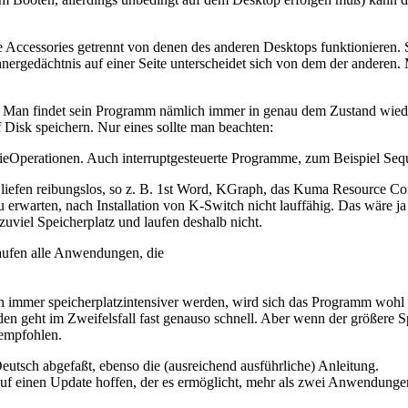
e Accessories getrennt von denen des anderen Desktops funktionieren. S
hnergedächtnis auf einer Seite unterscheidet sich von dem der anderen
ch: Man findet sein Programm nämlich immer in genau dem Zustand wied
Disk speichern. Nur eines sollte man beachten:
erieOperationen. Auch interruptgesteuerte Programme, zum Beispiel Seq
 liefen reibungslos, so z. B. 1st Word, KGraph, das Kuma Resource 
 erwarten, nach Installation von K-Switch nicht lauffähig. Das wäre 
uviel Speicherplatz und laufen deshalb nicht.
aufen alle Anwendungen, die
mmer speicherplatzintensiver werden, wird sich das Programm wohl e
en geht im Zweifelsfall fast genauso schnell. Aber wenn der größere Sp
empfohlen.
utsch abgefaßt, ebenso die (ausreichend ausführliche) Anleitung.
uf einen Update hoffen, der es ermöglicht, mehr als zwei Anwendungen