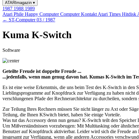
ATARImagazin
▾
1987
1988
1989
Atari Phile
Happy Computer
Computer Kontakt
Atari Times
Hitdisk
← ST-Computer 03 / 1987
Kuma K-Switch
Software
Geteilte Freude ist doppelte Freude ...
...jedenfalls, wenn man genug davon hat. Kumas K-Switch im Te
Es ist eine weise Erkenntnis, die uns beim Test des K-Switch in den S
Lieblingsprogramme auf Knopfdruck zur Verfügung zu haben nicht das 
verschlungenen Pfade der Rechnerarchitektur zu durcheilen, sondern 
Zur Teilung Ihres Rechners müssen Sie nicht länger zu Axt oder Säg
Teilung, die Ihnen KSwitch bietet, haben Sie einige Vorteile.
Was tut das Accessory denn nun genau? K-Switch teilt den Speicher I
Um Mißverständnissen vorzubeugen: Mit Multitasking oder ähnlichem 
Benutzer auf Knopfdruck aktivierbar. Leider wird sich die Freude a
insgesamt zur Verfügung, wenn alle anderen Accessories verschwunden