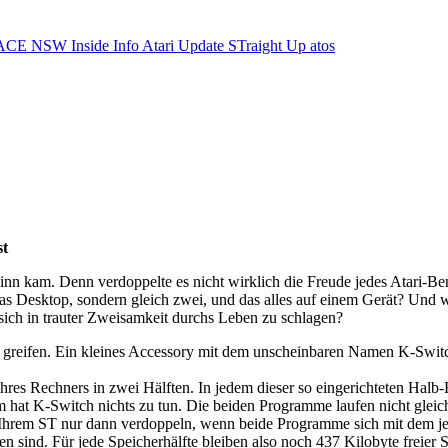
ACE NSW Inside Info
Atari Update
STraight Up
atos
st
inn kam. Denn verdoppelte es nicht wirklich die Freude jedes Atari-Benu
Desktop, sondern gleich zwei, und das alles auf einem Gerät? Und wär
sich in trauter Zweisamkeit durchs Leben zu schlagen?
e greifen. Ein kleines Accessory mit dem unscheinbaren Namen K-Swit
hres Rechners in zwei Hälften. In jedem dieser so eingerichteten Halb
hat K-Switch nichts zu tun. Die beiden Programme laufen nicht gleich
n Ihrem ST nur dann verdoppeln, wenn beide Programme sich mit dem je
 sind. Für jede Speicherhälfte bleiben also noch 437 Kilobyte freier 