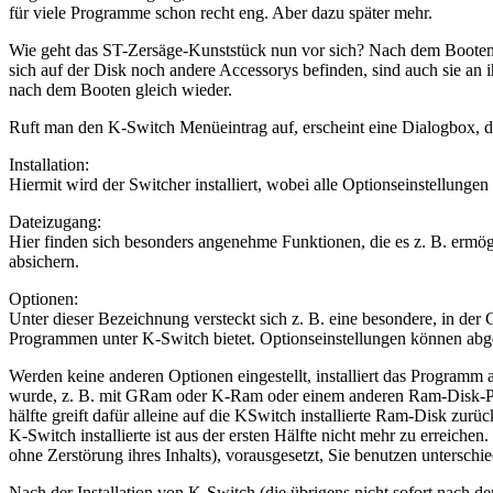
für viele Programme schon recht eng. Aber dazu später mehr.
Wie geht das ST-Zersäge-Kunststück nun vor sich? Nach dem Booten d
sich auf der Disk noch andere Accessorys befinden, sind auch sie a
nach dem Booten gleich wieder.
Ruft man den K-Switch Menüeintrag auf, erscheint eine Dialogbox, di
Installation:
Hiermit wird der Switcher installiert, wobei alle Optionseinstellung
Dateizugang:
Hier finden sich besonders angenehme Funktionen, die es z. B. ermög
absichern.
Optionen:
Unter dieser Bezeichnung versteckt sich z. B. eine besondere, in der
Programmen unter K-Switch bietet. Optionseinstellungen können abg
Werden keine anderen Optionen eingestellt, installiert das Programm 
wurde, z. B. mit GRam oder K-Ram oder einem anderen Ram-Disk-Progr
hälfte greift dafür alleine auf die KSwitch installierte Ram-Disk zur
K-Switch installierte ist aus der ersten Hälfte nicht mehr zu erreich
ohne Zerstörung ihres Inhalts), vorausgesetzt, Sie benutzen untersc
Nach der Installation von K-Switch (die übrigens nicht sofort nach d