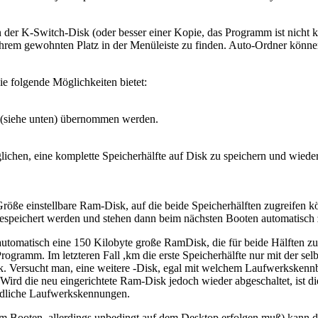
er K-Switch-Disk (oder besser einer Kopie, das Programm ist nicht ko
n ihrem gewohnten Platz in der Menüleiste zu finden. Auto-Ordner kön
e folgende Möglichkeiten bietet:
en (siehe unten) übernommen werden.
lichen, eine komplette Speicherhälfte auf Disk zu speichern und wied
 Größe einstellbare Ram-Disk, auf die beide Speicherhälften zugreifen 
espeichert werden und stehen dann beim nächsten Booten automatisch 
automatisch eine 150 Kilobyte große RamDisk, die für beide Hälften zugä
amm. Im letzteren Fall ,km die erste Speicherhälfte nur mit der selb
ück. Versucht man, eine weitere -Disk, egal mit welchem Laufwerkskennb
en. Wird die neu eingerichtete Ram-Disk jedoch wieder abgeschaltet, ist
hiedliche Laufwerkskennungen.
em Booten, allerdings unbedingt auf dem Desktop erfolgen muß) kann du