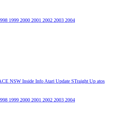
1998
1999
2000
2001
2002
2003
2004
ACE NSW Inside Info
Atari Update
STraight Up
atos
1998
1999
2000
2001
2002
2003
2004