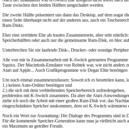
Taste zwischen den beiden Hälften umgschaltet werden.
Die zweite Hälfte präsentiert uns dann das Desktop, auf dem sogar di
einen Seite überhaupt nicht auf der anderen aus, auch ein Taschenrec
Ram-Disks.
Eher eine zerrüttete Ehe als trautes Zusammensein, aber sehr nützli
Speicherhälften oder auch nur die gemeinsame Ram-Disk, en bloc auf 
Unterbrechen Sie nie laufende Disk-, Drucker- oder sonstige Periph
Alle von mir in Zusammenarbeit mit K-Switch getesteten Programme
Squixx. Der Macintosh-Emulator von Robtek war, wie nicht anders zu
Atari auf Apple... Auch Grafikprogramme wie Degas Elite benötigen z
Um noch einmal zusammenzufassen: Soweit ich es beurteilen kann, l
1.) keinen Auto-Ordner benötigen und
2.) die sich mit dem verbleibenden Speicherbereich zufriedengeben,
problemlos mit K-Switch zusammen. Da aber die Atari-Anwendungen i
ziehe ich noch die Arbeit mit einer großen Ram-Disk vor; das Nachlad
eingeschränkten Speicher auskommen, dem sei K-Switch wärmstens 
Noch ein Wort zur Ausstattung: Die Dialoge des Programms sind in De
Für die kommende Speicher-Generation kann man ja vielleicht auch a
ein Maximum an geteilter Freude.