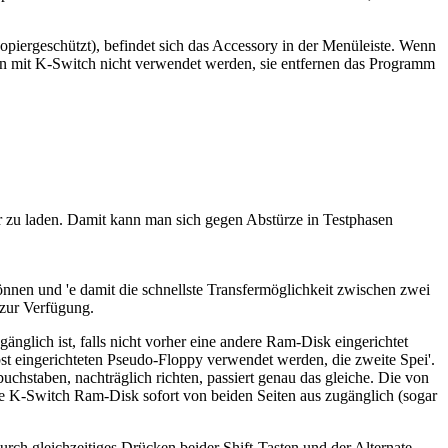
piergeschützt), befindet sich das Accessory in der Menüleiste. Wenn
nen mit K-Switch nicht verwendet werden, sie entfernen das Programm
er zu laden. Damit kann man sich gegen Abstürze in Testphasen
können und 'e damit die schnellste Transfermöglichkeit zwischen zwei
zur Verfügung.
nglich ist, falls nicht vorher eine andere Ram-Disk eingerichtet
st eingerichteten Pseudo-Floppy verwendet werden, die zweite Spei'.
uchstaben, nachträglich richten, passiert genau das gleiche. Die von
 die K-Switch Ram-Disk sofort von beiden Seiten aus zugänglich (sogar
rch gleichzeitiges Drücken beider Shift-Tasten und der Alternate