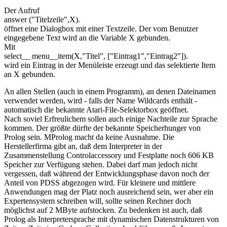
Der Aufruf
answer ("Titelzeile",X).
öffnet eine Dialogbox mit einer Textzeile. Der vom Benutzer
eingegebene Text wird an die Variable X gebunden.
Mit
select__ menu__item(X,"Titel", ["Eintrag1","Eintrag2"]).
wird ein Eintrag in der Menüleiste erzeugt und das selektierte Item
an X gebunden.
An allen Stellen (auch in einem Programm), an denen Dateinamen
verwendet werden, wird - falls der Name Wildcards enthält -
automatisch die bekannte Atari-File-Selektorbox geöffnet.
Nach soviel Erfreulichem sollen auch einige Nachteile zur Sprache
kommen. Der größte dürfte der bekannte Speicherhunger von
Prolog sein. MProlog macht da keine Ausnahme. Die
Herstellerfirma gibt an, daß dem Interpreter in der
Zusammenstellung Controlaccessory und Festplatte noch 606 KB
Speicher zur Verfügung stehen. Dabei darf man jedoch nicht
vergessen, daß während der Entwicklungsphase davon noch der
Anteil von PDSS abgezogen wird. Für kleinere und mittlere
Anwendungen mag der Platz noch ausreichend sein, wer aber ein
Expertensystem schreiben will, sollte seinen Rechner doch
möglichst auf 2 MByte aufstocken. Zu bedenken ist auch, daß
Prolog als Interpretersprache mit dynamischen Datenstrukturen von