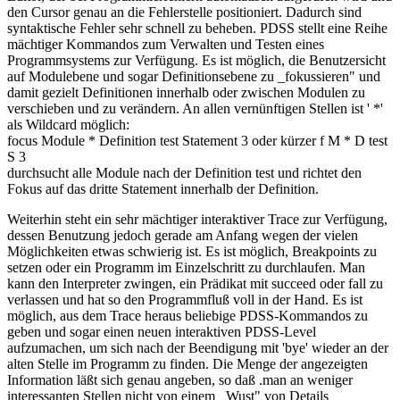
den Cursor genau an die Fehlerstelle positioniert. Dadurch sind
syntaktische Fehler sehr schnell zu beheben. PDSS stellt eine Reihe
mächtiger Kommandos zum Verwalten und Testen eines
Programmsystems zur Verfügung. Es ist möglich, die Benutzersicht
auf Modulebene und sogar Definitionsebene zu _fokussieren" und
damit gezielt Definitionen innerhalb oder zwischen Modulen zu
verschieben und zu verändern. An allen vernünftigen Stellen ist ' *'
als Wildcard möglich:
focus Module * Definition test Statement 3 oder kürzer f M * D test
S 3
durchsucht alle Module nach der Definition test und richtet den
Fokus auf das dritte Statement innerhalb der Definition.
Weiterhin steht ein sehr mächtiger interaktiver Trace zur Verfügung,
dessen Benutzung jedoch gerade am Anfang wegen der vielen
Möglichkeiten etwas schwierig ist. Es ist möglich, Breakpoints zu
setzen oder ein Programm im Einzelschritt zu durchlaufen. Man
kann den Interpreter zwingen, ein Prädikat mit succeed oder fall zu
verlassen und hat so den Programmfluß voll in der Hand. Es ist
möglich, aus dem Trace heraus beliebige PDSS-Kommandos zu
geben und sogar einen neuen interaktiven PDSS-Level
aufzumachen, um sich nach der Beendigung mit 'bye' wieder an der
alten Stelle im Programm zu finden. Die Menge der angezeigten
Information läßt sich genau angeben, so daß .man an weniger
interessanten Stellen nicht von einem _Wust" von Details