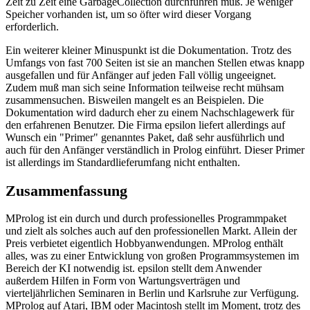
Zeit zu Zeit eine GarbageCollection durchführen muß. Je weniger
Speicher vorhanden ist, um so öfter wird dieser Vorgang
erforderlich.
Ein weiterer kleiner Minuspunkt ist die Dokumentation. Trotz des
Umfangs von fast 700 Seiten ist sie an manchen Stellen etwas knapp
ausgefallen und für Anfänger auf jeden Fall völlig ungeeignet.
Zudem muß man sich seine Information teilweise recht mühsam
zusammensuchen. Bisweilen mangelt es an Beispielen. Die
Dokumentation wird dadurch eher zu einem Nachschlagewerk für
den erfahrenen Benutzer. Die Firma epsilon liefert allerdings auf
Wunsch ein "Primer" genanntes Paket, daß sehr ausführlich und
auch für den Anfänger verständlich in Prolog einführt. Dieser Primer
ist allerdings im Standardlieferumfang nicht enthalten.
Zusammenfassung
MProlog ist ein durch und durch professionelles Programmpaket
und zielt als solches auch auf den professionellen Markt. Allein der
Preis verbietet eigentlich Hobbyanwendungen. MProlog enthält
alles, was zu einer Entwicklung von großen Programmsystemen im
Bereich der KI notwendig ist. epsilon stellt dem Anwender
außerdem Hilfen in Form von Wartungsverträgen und
vierteljährlichen Seminaren in Berlin und Karlsruhe zur Verfügung.
MProlog auf Atari, IBM oder Macintosh stellt im Moment, trotz des