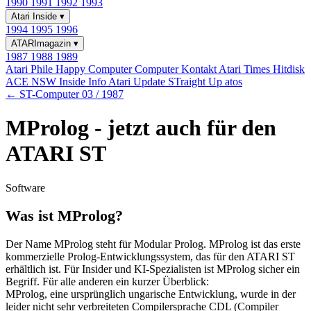
1990
1991
1992
1993
Atari Inside
▾
1994
1995
1996
ATARImagazin
▾
1987
1988
1989
Atari Phile
Happy Computer
Computer Kontakt
Atari Times
Hitdisk
ACE NSW Inside Info
Atari Update
STraight Up
atos
← ST-Computer 03 / 1987
MProlog - jetzt auch für den
ATARI ST
Software
Was ist MProlog?
Der Name MProlog steht für Modular Prolog. MProlog ist das erste
kommerzielle Prolog-Entwicklungssystem, das für den ATARI ST
erhältlich ist. Für Insider und KI-Spezialisten ist MProlog sicher ein
Begriff. Für alle anderen ein kurzer Überblick:
MProlog, eine ursprünglich ungarische Entwicklung, wurde in der
leider nicht sehr verbreiteten Compilersprache CDL (Compiler