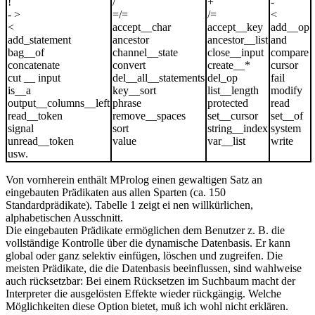
!
/
+
-
- >
=/=
/=
<
<
accept__char
accept__key
add__op
add_statement
ancestor
ancestor__list
and
bag__of
channel__state
close__input
compare
concatenate
convert
create__*
cursor
cut __ input
del__all__statements
del_op
fail
is__a
key__sort
list__length
modify
output__columns__left
phrase
protected
read
read__token
remove__spaces
set__cursor
set__of
signal
sort
string__index
system
unread__token
value
var__list
write
usw.
Von vornherein enthält MProlog einen gewaltigen Satz an
eingebauten Prädikaten aus allen Sparten (ca. 150
Standardprädikate). Tabelle 1 zeigt ei nen willkürlichen,
alphabetischen Ausschnitt.
Die eingebauten Prädikate ermöglichen dem Benutzer z. B. die
vollständige Kontrolle über die dynamische Datenbasis. Er kann
global oder ganz selektiv einfügen, löschen und zugreifen. Die
meisten Prädikate, die die Datenbasis beeinflussen, sind wahlweise
auch rücksetzbar: Bei einem Rücksetzen im Suchbaum macht der
Interpreter die ausgelösten Effekte wieder rückgängig. Welche
Möglichkeiten diese Option bietet, muß ich wohl nicht erklären.