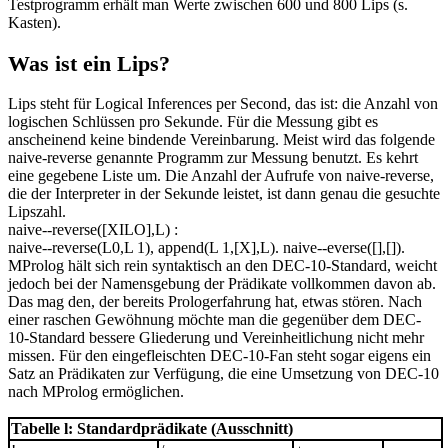
Testprogramm erhält man Werte zwischen 600 und 800 Lips (s.
Kasten).
Was ist ein Lips?
Lips steht für Logical Inferences per Second, das ist: die Anzahl von
logischen Schlüssen pro Sekunde. Für die Messung gibt es
anscheinend keine bindende Vereinbarung. Meist wird das folgende
naive-reverse genannte Programm zur Messung benutzt. Es kehrt
eine gegebene Liste um. Die Anzahl der Aufrufe von naive-reverse,
die der Interpreter in der Sekunde leistet, ist dann genau die gesuchte
Lipszahl.
naive--reverse([XILO],L) :
naive--reverse(L0,L 1), append(L 1,[X],L). naive--everse([],[]).
MProlog hält sich rein syntaktisch an den DEC-10-Standard, weicht
jedoch bei der Namensgebung der Prädikate vollkommen davon ab.
Das mag den, der bereits Prologerfahrung hat, etwas stören. Nach
einer raschen Gewöhnung möchte man die gegenüber dem DEC-
10-Standard bessere Gliederung und Vereinheitlichung nicht mehr
missen. Für den eingefleischten DEC-10-Fan steht sogar eigens ein
Satz an Prädikaten zur Verfügung, die eine Umsetzung von DEC-10
nach MProlog ermöglichen.
Tabelle l: Standardprädikate (Ausschnitt)