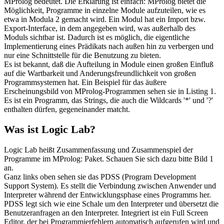
MProlog bedeutet. Die Erklärung ist einfach: MProlog bietet die
Möglichkeit, Programme in einzelne Module aufzuteilen, wie es
etwa in Modula 2 gemacht wird. Ein Modul hat ein Import bzw.
Export-Interface, in dem angegeben wird, was außerhalb des
Moduls sichtbar ist. Dadurch ist es möglich, die eigentliche
Implementierung eines Prädikats nach außen hin zu verbergen und
nur eine Schnittstelle für die Benutzung zu bieten.
Es ist bekannt, daß die Aufteilung in Module einen großen Einfluß
auf die Wartbarkeit und Anderungsfreundlichkeit von großen
Programmsystemen hat. Ein Beispiel für das äußere
Erscheinungsbild von MProlog-Programmen sehen sie in Listing 1.
Es ist ein Programm, das Strings, die auch die Wildcards '*' und '?'
enthalten dürfen, gegeneinander matcht.
Was ist Logic Lab?
Logic Lab heißt Zusammenfassung und Zusammenspiel der
Programme im MProlog: Paket. Schauen Sie sich dazu bitte Bild 1
an.
Ganz links oben sehen sie das PDSS (Program Development
Support System). Es stellt die Verbindung zwischen Anwender und
Interpreter während der Entwicklungsphase eines Programms her.
PDSS legt sich wie eine Schale um den Interpreter und übersetzt die
Benutzeranfragen an den Interpreter. Integriert ist ein Full Screen
Editor, der bei Programmierfehlern automatisch aufgerufen wird und