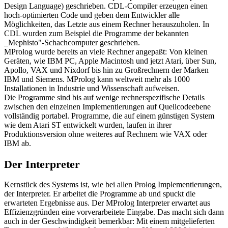
Design Language) geschrieben. CDL-Compiler erzeugen einen
hoch-optimierten Code und geben dem Entwickler alle
Möglichkeiten, das Letzte aus einem Rechner herauszuholen. In
CDL wurden zum Beispiel die Programme der bekannten
_Mephisto"-Schachcomputer geschrieben.
MProlog wurde bereits an viele Rechner angepaßt: Von kleinen
Geräten, wie IBM PC, Apple Macintosh und jetzt Atari, über Sun,
Apollo, VAX und Nixdorf bis hin zu Großrechnern der Marken
IBM und Siemens. MProlog kann weltweit mehr als 1000
Installationen in Industrie und Wissenschaft aufweisen.
Die Programme sind bis auf wenige rechnerspezifische Details
zwischen den einzelnen Implementierungen auf Quellcodeebene
vollständig portabel. Programme, die auf einem günstigen System
wie dem Atari ST entwickelt wurden, laufen in ihrer
Produktionsversion ohne weiteres auf Rechnern wie VAX oder
IBM ab.
Der Interpreter
Kernstück des Systems ist, wie bei allen Prolog Implementierungen,
der Interpreter. Er arbeitet die Programme ab und spuckt die
erwarteten Ergebnisse aus. Der MProlog Interpreter erwartet aus
Effizienzgründen eine vorverarbeitete Eingabe. Das macht sich dann
auch in der Geschwindigkeit bemerkbar: Mit einem mitgelieferten