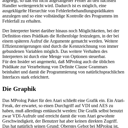
abgelegt, so daß ein nicht abgefangener Fehler an den nächsten
Handler weitergereicht wird. Dadurch ist es möglich, eine
ausgeklügelte Hierarchie von Fehlerlerbehandlungsprädikaten
anzulegen und so eine vollständige Kontrolle des Programms im
Fehlerfall zu erhalten.
Der Interpreter bietet darüber hinaus noch Möglichkeiten, bei der
Definition eines Prädikats die Reihenfolge festzulegen, in der bei
einem späteren Aufruf die Argumente gematcht werden. Weitere
Effizienzsteigerungen sind durch die Kennzeichnung von immer
gebundenen Variablen möglich. Das weitere Verhalten des
Interpreters ist durch eine Menge von Optionen steuerbar.
Für den Insider sei angemerkt, daß MProlog auch die üblichen
Prädikate zur Verarbeitung von Definite Clause Grammars
beinhaltet und damit die Programmierung von natürlichsprachlichen
Interfaces stark erleichtert.
Die Graphik
Das MProlog Paket für den Atari schließt eine Grafik ein. Ein Atari-
Freak, der erwartet, so einen Durchgriff auf VDI und AES zu
haben, muß allerdings enttäuscht werden: Die Grafik selbst benutzt
zwar VDI-Aufrufe und erreicht damit die vom Atari gewohnte
Geschwindigkeit, der Benutzer hat aber keinen direkten Zugriff.
Das hat natürlich seinen Grund: Oberstes Gebot bei MProlog ist,