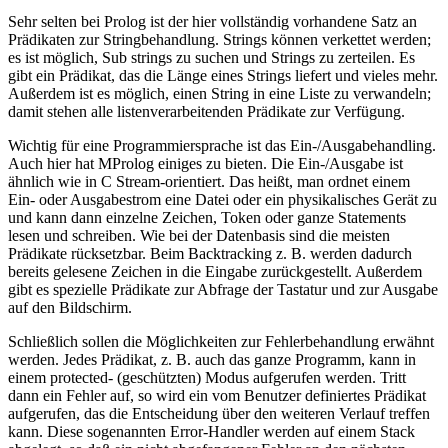
Sehr selten bei Prolog ist der hier vollständig vorhandene Satz an
Prädikaten zur Stringbehandlung. Strings können verkettet werden;
es ist möglich, Sub strings zu suchen und Strings zu zerteilen. Es
gibt ein Prädikat, das die Länge eines Strings liefert und vieles mehr.
Außerdem ist es möglich, einen String in eine Liste zu verwandeln;
damit stehen alle listenverarbeitenden Prädikate zur Verfügung.
Wichtig für eine Programmiersprache ist das Ein-/Ausgabehandling.
Auch hier hat MProlog einiges zu bieten. Die Ein-/Ausgabe ist
ähnlich wie in C Stream-orientiert. Das heißt, man ordnet einem
Ein- oder Ausgabestrom eine Datei oder ein physikalisches Gerät zu
und kann dann einzelne Zeichen, Token oder ganze Statements
lesen und schreiben. Wie bei der Datenbasis sind die meisten
Prädikate rücksetzbar. Beim Backtracking z. B. werden dadurch
bereits gelesene Zeichen in die Eingabe zurückgestellt. Außerdem
gibt es spezielle Prädikate zur Abfrage der Tastatur und zur Ausgabe
auf den Bildschirm.
Schließlich sollen die Möglichkeiten zur Fehlerbehandlung erwähnt
werden. Jedes Prädikat, z. B. auch das ganze Programm, kann in
einem protected- (geschützten) Modus aufgerufen werden. Tritt
dann ein Fehler auf, so wird ein vom Benutzer definiertes Prädikat
aufgerufen, das die Entscheidung über den weiteren Verlauf treffen
kann. Diese sogenannten Error-Handler werden auf einem Stack