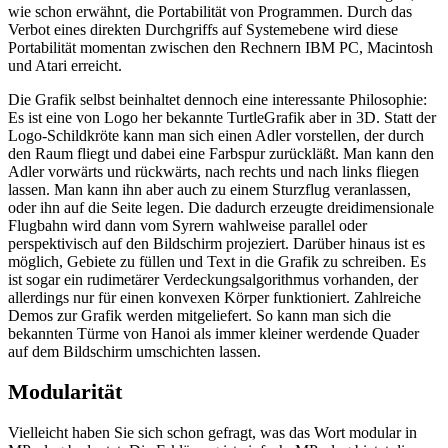
wie schon erwähnt, die Portabilität von Programmen. Durch das
Verbot eines direkten Durchgriffs auf Systemebene wird diese
Portabilität momentan zwischen den Rechnern IBM PC, Macintosh
und Atari erreicht.
Die Grafik selbst beinhaltet dennoch eine interessante Philosophie:
Es ist eine von Logo her bekannte TurtleGrafik aber in 3D. Statt der
Logo-Schildkröte kann man sich einen Adler vorstellen, der durch
den Raum fliegt und dabei eine Farbspur zurückläßt. Man kann den
Adler vorwärts und rückwärts, nach rechts und nach links fliegen
lassen. Man kann ihn aber auch zu einem Sturzflug veranlassen,
oder ihn auf die Seite legen. Die dadurch erzeugte dreidimensionale
Flugbahn wird dann vom Syrern wahlweise parallel oder
perspektivisch auf den Bildschirm projeziert. Darüber hinaus ist es
möglich, Gebiete zu füllen und Text in die Grafik zu schreiben. Es
ist sogar ein rudimetärer Verdeckungsalgorithmus vorhanden, der
allerdings nur für einen konvexen Körper funktioniert. Zahlreiche
Demos zur Grafik werden mitgeliefert. So kann man sich die
bekannten Türme von Hanoi als immer kleiner werdende Quader
auf dem Bildschirm umschichten lassen.
Modularität
Vielleicht haben Sie sich schon gefragt, was das Wort modular in