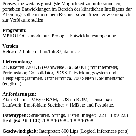
Preises, die weitaus günstigste Möglichkeit zu professionellen,
portablen Entwicklungen im Bereich der künstlichen Intelligenz dar.
Allerdings sollte man seinem Rechner soviel Speicher wie möglich
zur Verfügung stellen.
Programm:
MPROLOG - modulares Prolog + Entwicklungsumgebung.
Version:
Release 2.1 ab ca.. Juni/Juli 87, dann 2.2.
Lieferumfang:
2 Disketten 720 KB (wahlweise 3 a 360 KB) mit Interpreter,
Pretranslator, Consolidator, PDSS Entwicklungssystem und
Beispielprogrammen. Ordner mit ca. 700 Seiten Dokumentation
(englisch).
Anforderungen:
Atari ST mit 1 MByte RAM, TOS im ROM, 1 einseitiges
Laufwerk. Empfohlen: Speicher > 1MByte und Festplatte.
Datentypen:
Strukturen, Strings, Listen. Integer: -223 - 1 bis 223
Real: (64 Bit IEEE) -1.8 * 10308 - 1.8 * 10308
Geschwindigkeit:
Interpreter: 800 Lips (Logical Inferences per s)