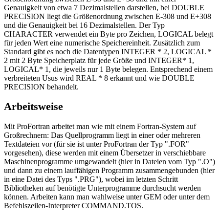
Genauigkeit von etwa 7 Dezimalstellen darstellen, bei DOUBLE
PRECISION liegt die Größenordnung zwischen E-308 und E+308
und die Genauigkeit bei 16 Dezimalstellen. Der Typ
CHARACTER verwendet ein Byte pro Zeichen, LOGICAL belegt
für jeden Wert eine numerische Speichereinheit. Zusätzlich zum
Standard gibt es noch die Datentypen INTEGER * 2, LOGICAL *
2 mit 2 Byte Speicherplatz für jede Größe und INTEGER* 1,
LOGICAL* 1, die jeweils nur 1 Byte belegen. Entsprechend einem
verbreiteten Usus wird REAL * 8 erkannt und wie DOUBLE
PRECISION behandelt.
Arbeitsweise
Mit ProFortran arbeitet man wie mit einem Fortran-System auf
Großrechnern: Das Quellprogramm liegt in einer oder mehreren
Textdateien vor (für sie ist unter ProFortran der Typ ".FOR"
vorgesehen), diese werden mit einem Übersetzer in verschiebbare
Maschinenprogramme umgewandelt (hier in Dateien vom Typ ".O")
und dann zu einem lauffähigen Programm zusammengebunden (hier
in eine Datei des Typs ".PRG"), wobei im letzten Schritt
Bibliotheken auf benötigte Unterprogramme durchsucht werden
können. Arbeiten kann man wahlweise unter GEM oder unter dem
Befehlszeilen-Interpreter COMMAND.TOS.