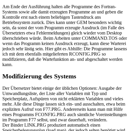
Am Ende der Ausführung halten alle Programme des Fortran-
Systems sowie alle damit erzeugten Programme an und geben die
Kontrolle erst nach einem beliebigen Tastendruck ans
Betriebssystem zurück. Dies kann unter GEM besonders wichtig
sein, da sonst der vom Programm erzeugte Ausdruck (im Falle des
Übersetzters etwa Fehlermeldungen) gleich wieder vom Desktop
überschrieben würde. Beim Arbeiten unter COMMAND.TOS oder
wenn das Programm keinen Ausdruck erzeugt, kann diese Warterei
jedoch sehr lästig sein. Hier gibt es Abhilfe: Die Programme lassens
ich mit dem ebenfalls mitgelieferten RCONFIG.PRG so
modifizieren, daß die Wartefunktion an- und abgeschaltet werden
kann.
Modifizierung des Systems
Der Übersetzer bietet einige der üblichen Optionen: Ausgabe der
Umwandlungsliste, der Liste aller Variablen mit Typ und
Speicherplatz, Aufspüren von nicht erklärten Variablen und vieles
mehr. Alle diese Dinge lassen sich ein- und ausschalten, etwa beim
expliziten Aufruf von F77.PRG. Andererseits kann man mit Hilfe
eines Programms FCONFIG.PRG auch sämtliche Voreinstellungen
im Programm F77 selbst, und zwar dauerhaft, verändern.
Der Binder LINK.PRG produziert automatisch einen
Speicherbelegungsplan (load map), der jedoch selten benötigt wird