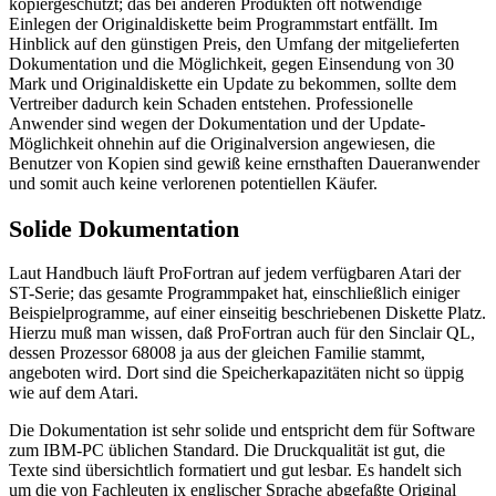
kopiergeschützt; das bei anderen Produkten oft notwendige
Einlegen der Originaldiskette beim Programmstart entfällt. Im
Hinblick auf den günstigen Preis, den Umfang der mitgelieferten
Dokumentation und die Möglichkeit, gegen Einsendung von 30
Mark und Originaldiskette ein Update zu bekommen, sollte dem
Vertreiber dadurch kein Schaden entstehen. Professionelle
Anwender sind wegen der Dokumentation und der Update-
Möglichkeit ohnehin auf die Originalversion angewiesen, die
Benutzer von Kopien sind gewiß keine ernsthaften Daueranwender
und somit auch keine verlorenen potentiellen Käufer.
Solide Dokumentation
Laut Handbuch läuft ProFortran auf jedem verfügbaren Atari der
ST-Serie; das gesamte Programmpaket hat, einschließlich einiger
Beispielprogramme, auf einer einseitig beschriebenen Diskette Platz.
Hierzu muß man wissen, daß ProFortran auch für den Sinclair QL,
dessen Prozessor 68008 ja aus der gleichen Familie stammt,
angeboten wird. Dort sind die Speicherkapazitäten nicht so üppig
wie auf dem Atari.
Die Dokumentation ist sehr solide und entspricht dem für Software
zum IBM-PC üblichen Standard. Die Druckqualität ist gut, die
Texte sind übersichtlich formatiert und gut lesbar. Es handelt sich
um die von Fachleuten ix englischer Sprache abgefaßte Original