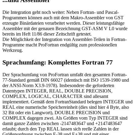
Die Integration geht noch weiter: Neben Fortran- und Pascal-
Programmen können auch mit dem Makro-Assembler von GST
erzeugte Binärdateien verarbeitet werden. Dieser leistungsfähige
Assembler mit der genauen Bezeichnung GST-ASM V L0 wurde
bereits im Heft 11/86 dieser Zeitschrift getestet.
Die Möglichkeit der Integration von Assembler-Teilen in Fortran-
Programme macht ProFortran endgültig zum professionellen
Werkzeug.
Sprachumfang: Komplettes Fortran 77
Der Sprachumfang von ProFortran umfaßt den gesamten Fortran-
77-Standard gemäß DIN 66027 (identisch mit ISO 1539-1980 und
der ANSI-Norm X3.9-1978). Insbesondere die geforderten
Datentypen INTEGER, REAL, DOUBLE PRECISION,
COMPLEX, LOGICAL, CHARACTER sind allesamt
implementiert. Gemäß dem FortranStandard belegen INTEGER und
REAL eine numerische Speichereinheit (dies sind hier 4 Byte, also
32 Bit oder ein Langwort), DOUBLE PRECISION und
COMPLEX dagegen zwei. Als Größen vom Typ INTEGER sind
damit ganze Zahlen zwischen -2147483647 und +2147483647
erlaubt; durch den Typ REAL lassen sich reelle Zahlen in der
Größenordnung zwischen E-38 und E+38 und mit einer