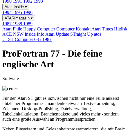
1990
1991
1992
1993
Atari Inside
▾
1994
1995
1996
ATARImagazin
▾
1987
1988
1989
Atari Phile
Happy Computer
Computer Kontakt
Atari Times
Hitdisk
ACE NSW Inside Info
Atari Update
STraight Up
atos
← ST-Computer 03 / 1987
ProFortran 77 - Die feine
englische Art
Software
Für den Atari ST gibt es inzwischen nicht nur eine Fülle äußerst
nützlicher Programme - man denke etwa an Textverarbeitung,
Zeichnen, Desktop-Publishing, Dateiverwaltung,
Tabellenkalkulation, Branchenpakete und vieles mehr - sondern
auch eine große Auswahl an Programmiersprachen.
Neben Einsteigern und Gelegenheitsprogrammierern, die mit Basic