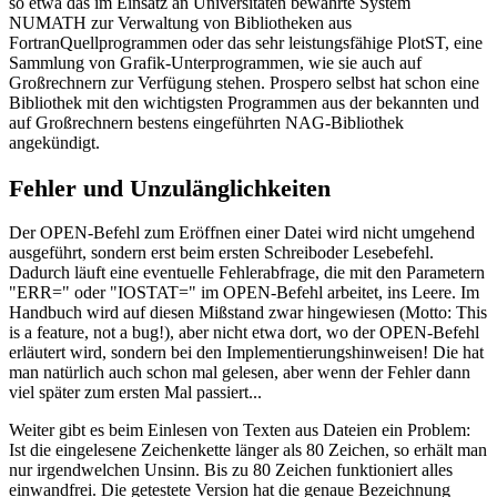
so etwa das im Einsatz an Universitäten bewährte System
NUMATH zur Verwaltung von Bibliotheken aus
FortranQuellprogrammen oder das sehr leistungsfähige PlotST, eine
Sammlung von Grafik-Unterprogrammen, wie sie auch auf
Großrechnern zur Verfügung stehen. Prospero selbst hat schon eine
Bibliothek mit den wichtigsten Programmen aus der bekannten und
auf Großrechnern bestens eingeführten NAG-Bibliothek
angekündigt.
Fehler und Unzulänglichkeiten
Der OPEN-Befehl zum Eröffnen einer Datei wird nicht umgehend
ausgeführt, sondern erst beim ersten Schreiboder Lesebefehl.
Dadurch läuft eine eventuelle Fehlerabfrage, die mit den Parametern
"ERR=" oder "IOSTAT=" im OPEN-Befehl arbeitet, ins Leere. Im
Handbuch wird auf diesen Mißstand zwar hingewiesen (Motto: This
is a feature, not a bug!), aber nicht etwa dort, wo der OPEN-Befehl
erläutert wird, sondern bei den Implementierungshinweisen! Die hat
man natürlich auch schon mal gelesen, aber wenn der Fehler dann
viel später zum ersten Mal passiert...
Weiter gibt es beim Einlesen von Texten aus Dateien ein Problem:
Ist die eingelesene Zeichenkette länger als 80 Zeichen, so erhält man
nur irgendwelchen Unsinn. Bis zu 80 Zeichen funktioniert alles
einwandfrei. Die getestete Version hat die genaue Bezeichnung