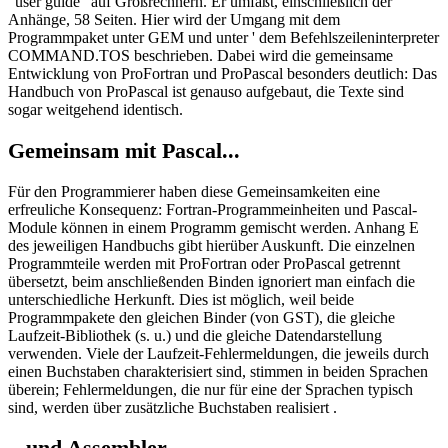
"user guide" auf Großrechnern. Er umfaßt, einschließlich der
Anhänge, 58 Seiten. Hier wird der Umgang mit dem
Programmpaket unter GEM und unter ' dem Befehlszeileninterpreter
COMMAND.TOS beschrieben. Dabei wird die gemeinsame
Entwicklung von ProFortran und ProPascal besonders deutlich: Das
Handbuch von ProPascal ist genauso aufgebaut, die Texte sind
sogar weitgehend identisch.
Gemeinsam mit Pascal...
Für den Programmierer haben diese Gemeinsamkeiten eine
erfreuliche Konsequenz: Fortran-Programmeinheiten und Pascal-
Module können in einem Programm gemischt werden. Anhang E
des jeweiligen Handbuchs gibt hierüber Auskunft. Die einzelnen
Programmteile werden mit ProFortran oder ProPascal getrennt
übersetzt, beim anschließenden Binden ignoriert man einfach die
unterschiedliche Herkunft. Dies ist möglich, weil beide
Programmpakete den gleichen Binder (von GST), die gleiche
Laufzeit-Bibliothek (s. u.) und die gleiche Datendarstellung
verwenden. Viele der Laufzeit-Fehlermeldungen, die jeweils durch
einen Buchstaben charakterisiert sind, stimmen in beiden Sprachen
überein; Fehlermeldungen, die nur für eine der Sprachen typisch
sind, werden über zusätzliche Buchstaben realisiert .
...und Assembler