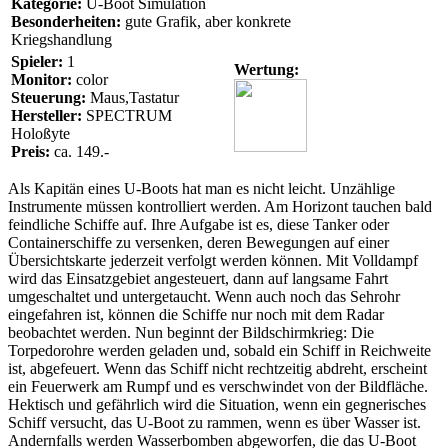
Kategorie:
U-Boot Simulation
Besonderheiten:
gute Grafik, aber konkrete
Kriegshandlung
Spieler:
1
Wertung:
Monitor:
color
Steuerung:
Maus,Tastatur
Hersteller:
SPECTRUM
Holoßyte
Preis:
ca. 149.-
Als Kapitän eines U-Boots hat man es nicht leicht. Unzählige
Instrumente müssen kontrolliert werden. Am Horizont tauchen bald
feindliche Schiffe auf. Ihre Aufgabe ist es, diese Tanker oder
Containerschiffe zu versenken, deren Bewegungen auf einer
Übersichtskarte jederzeit verfolgt werden können. Mit Volldampf
wird das Einsatzgebiet angesteuert, dann auf langsame Fahrt
umgeschaltet und untergetaucht. Wenn auch noch das Sehrohr
eingefahren ist, können die Schiffe nur noch mit dem Radar
beobachtet werden. Nun beginnt der Bildschirmkrieg: Die
Torpedorohre werden geladen und, sobald ein Schiff in Reichweite
ist, abgefeuert. Wenn das Schiff nicht rechtzeitig abdreht, erscheint
ein Feuerwerk am Rumpf und es verschwindet von der Bildfläche.
Hektisch und gefährlich wird die Situation, wenn ein gegnerisches
Schiff versucht, das U-Boot zu rammen, wenn es über Wasser ist.
Andernfalls werden Wasserbomben abgeworfen, die das U-Boot