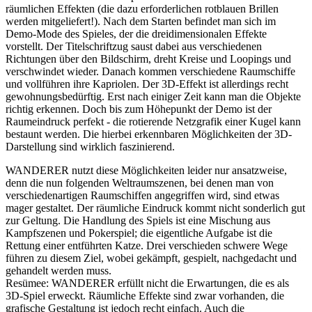
räumlichen Effekten (die dazu erforderlichen rotblauen Brillen
werden mitgeliefert!). Nach dem Starten befindet man sich im
Demo-Mode des Spieles, der die dreidimensionalen Effekte
vorstellt. Der Titelschriftzug saust dabei aus verschiedenen
Richtungen über den Bildschirm, dreht Kreise und Loopings und
verschwindet wieder. Danach kommen verschiedene Raumschiffe
und vollführen ihre Kapriolen. Der 3D-Effekt ist allerdings recht
gewohnungsbedürftig. Erst nach einiger Zeit kann man die Objekte
richtig erkennen. Doch bis zum Höhepunkt der Demo ist der
Raumeindruck perfekt - die rotierende Netzgrafik einer Kugel kann
bestaunt werden. Die hierbei erkennbaren Möglichkeiten der 3D-
Darstellung sind wirklich faszinierend.
WANDERER nutzt diese Möglichkeiten leider nur ansatzweise,
denn die nun folgenden Weltraumszenen, bei denen man von
verschiedenartigen Raumschiffen angegriffen wird, sind etwas
mager gestaltet. Der räumliche Eindruck kommt nicht sonderlich gut
zur Geltung. Die Handlung des Spiels ist eine Mischung aus
Kampfszenen und Pokerspiel; die eigentliche Aufgabe ist die
Rettung einer entführten Katze. Drei verschieden schwere Wege
führen zu diesem Ziel, wobei gekämpft, gespielt, nachgedacht und
gehandelt werden muss.
Resümee: WANDERER erfüllt nicht die Erwartungen, die es als
3D-Spiel erweckt. Räumliche Effekte sind zwar vorhanden, die
grafische Gestaltung ist jedoch recht einfach. Auch die