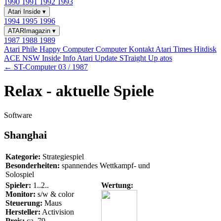
1990
1991
1992
1993
Atari Inside
▾
1994
1995
1996
ATARImagazin
▾
1987
1988
1989
Atari Phile
Happy Computer
Computer Kontakt
Atari Times
Hitdisk
ACE NSW Inside Info
Atari Update
STraight Up
atos
← ST-Computer 03 / 1987
Relax - aktuelle Spiele
Software
Shanghai
Kategorie:
Strategiespiel
Besonderheiten:
spannendes Wettkampf- und
Solospiel
Spieler:
1..2..
Wertung:
Monitor:
s/w & color
Steuerung:
Maus
Hersteller:
Activision
Preis:
ca. 79.-