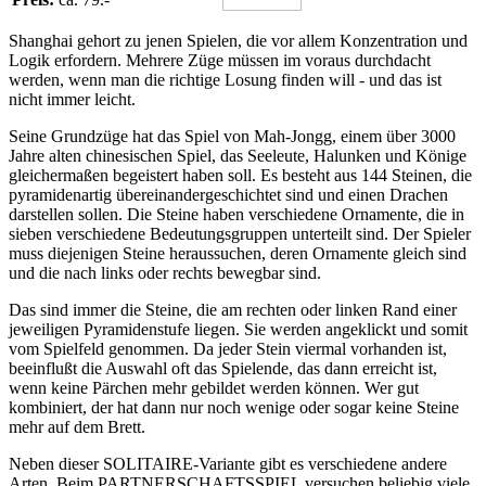
Shanghai gehort zu jenen Spielen, die vor allem Konzentration und
Logik erfordern. Mehrere Züge müssen im voraus durchdacht
werden, wenn man die richtige Losung finden will - und das ist
nicht immer leicht.
Seine Grundzüge hat das Spiel von Mah-Jongg, einem über 3000
Jahre alten chinesischen Spiel, das Seeleute, Halunken und Könige
gleichermaßen begeistert haben soll. Es besteht aus 144 Steinen, die
pyramidenartig übereinandergeschichtet sind und einen Drachen
darstellen sollen. Die Steine haben verschiedene Ornamente, die in
sieben verschiedene Bedeutungsgruppen unterteilt sind. Der Spieler
muss diejenigen Steine heraussuchen, deren Ornamente gleich sind
und die nach links oder rechts bewegbar sind.
Das sind immer die Steine, die am rechten oder linken Rand einer
jeweiligen Pyramidenstufe liegen. Sie werden angeklickt und somit
vom Spielfeld genommen. Da jeder Stein viermal vorhanden ist,
beeinflußt die Auswahl oft das Spielende, das dann erreicht ist,
wenn keine Pärchen mehr gebildet werden können. Wer gut
kombiniert, der hat dann nur noch wenige oder sogar keine Steine
mehr auf dem Brett.
Neben dieser SOLITAIRE-Variante gibt es verschiedene andere
Arten. Beim PARTNERSCHAFTSSPIEL versuchen beliebig viele