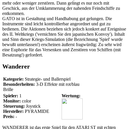
mehr oder weniger zerstören. Dann gelingt es nur noch mit
Geschick, aus der Umklammerung der nahenden Feindschiffe zu
entkommen.
GATO ist in Gestaltung und Handhabung gut gelungen. Die
Instrumente sind leicht kontrollierbar angeordnet und gut zu
bedienen. Die Aktionen beziehen sich jedoch konkret auf Ereignisse
des II. Weltkriegs ('vernichten Sie den japanischen Konvoy'). Inhalt
und Sinn dieser Kriegs-Simulation (die Bezeichnung 'Spiel' wurde
bewußt unterlassen!) erscheinen äußerst fragwürdig: Zu sehr wird
eine Euphorie für das Versenken und Zerstören von Schiffen (mit
Besatzung!) gefordert.
Wanderer
Kategorie:
Strategie- und Ballerspiel
Besonderheiten:
3-D Effekte mit rot/blau
Brille
Spieler:
1
Wertung:
Monitor:
color
Steuerung:
Joystick
Hersteller:
PYRAMIDE
Preis:
-
WANDERER ist das erste Spiel für den ATARI ST mit echten