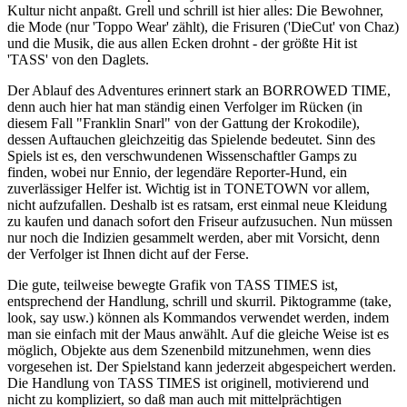
Kultur nicht anpaßt. Grell und schrill ist hier alles: Die Bewohner,
die Mode (nur 'Toppo Wear' zählt), die Frisuren ('DieCut' von Chaz)
und die Musik, die aus allen Ecken drohnt - der größte Hit ist
'TASS' von den Daglets.
Der Ablauf des Adventures erinnert stark an BORROWED TIME,
denn auch hier hat man ständig einen Verfolger im Rücken (in
diesem Fall "Franklin Snarl" von der Gattung der Krokodile),
dessen Auftauchen gleichzeitig das Spielende bedeutet. Sinn des
Spiels ist es, den verschwundenen Wissenschaftler Gamps zu
finden, wobei nur Ennio, der legendäre Reporter-Hund, ein
zuverlässiger Helfer ist. Wichtig ist in TONETOWN vor allem,
nicht aufzufallen. Deshalb ist es ratsam, erst einmal neue Kleidung
zu kaufen und danach sofort den Friseur aufzusuchen. Nun müssen
nur noch die Indizien gesammelt werden, aber mit Vorsicht, denn
der Verfolger ist Ihnen dicht auf der Ferse.
Die gute, teilweise bewegte Grafik von TASS TIMES ist,
entsprechend der Handlung, schrill und skurril. Piktogramme (take,
look, say usw.) können als Kommandos verwendet werden, indem
man sie einfach mit der Maus anwählt. Auf die gleiche Weise ist es
möglich, Objekte aus dem Szenenbild mitzunehmen, wenn dies
vorgesehen ist. Der Spielstand kann jederzeit abgespeichert werden.
Die Handlung von TASS TIMES ist originell, motivierend und
nicht zu kompliziert, so daß man auch mit mittelprächtigen